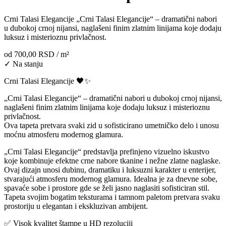
Crni Talasi Elegancije „Crni Talasi Elegancije“ – dramatični nabori
u dubokoj crnoj nijansi, naglašeni finim zlatnim linijama koje dodaju
luksuz i misterioznu privlačnost.
od
700,00 RSD
/ m²
✓ Na stanju
Crni Talasi Elegancije 🖤✨
„Crni Talasi Elegancije“ – dramatični nabori u dubokoj crnoj nijansi,
naglašeni finim zlatnim linijama koje dodaju luksuz i misterioznu
privlačnost.
Ova tapeta pretvara svaki zid u sofisticirano umetničko delo i unosu
moćnu atmosferu modernog glamura.
„Crni Talasi Elegancije“ predstavlja prefinjeno vizuelno iskustvo
koje kombinuje efektne crne nabore tkanine i nežne zlatne naglaske.
Ovaj dizajn unosi dubinu, dramatiku i luksuzni karakter u enterijer,
stvarajući atmosferu modernog glamura. Idealna je za dnevne sobe,
spavaće sobe i prostore gde se želi jasno naglasiti sofisticiran stil.
Tapeta svojim bogatim teksturama i tamnom paletom pretvara svaku
prostoriju u elegantan i ekskluzivan ambijent.
✅ Visok kvalitet štampe u HD rezoluciji