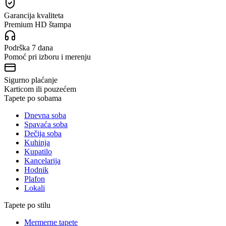
Garancija kvaliteta
Premium HD štampa
Podrška 7 dana
Pomoć pri izboru i merenju
Sigurno plaćanje
Karticom ili pouzećem
Tapete po sobama
Dnevna soba
Spavaća soba
Dečija soba
Kuhinja
Kupatilo
Kancelarija
Hodnik
Plafon
Lokali
Tapete po stilu
Mermerne tapete