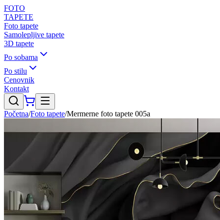
FOTO
TAPETE
Foto tapete
Samolepljive tapete
3D tapete
Po sobama
Po stilu
Cenovnik
Kontakt
Početna
/
Foto tapete
/
Mermerne foto tapete 005a