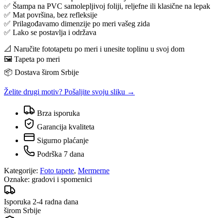
✅ Štampa na PVC samolepljivoj foliji, reljefne ili klasične na lepak
✅ Mat površina, bez refleksije
✅ Prilagođavamo dimenzije po meri vašeg zida
✅ Lako se postavlja i održava
📐 Naručite fototapetu po meri i unesite toplinu u svoj dom
🖼️ Tapeta po meri
📦 Dostava širom Srbije
Želite drugi motiv? Pošaljite svoju sliku →
Brza isporuka
Garancija kvaliteta
Sigurno plaćanje
Podrška 7 dana
Kategorije:
Foto tapete
,
Mermerne
Oznake:
gradovi i spomenici
Isporuka 2-4 radna dana
širom Srbije