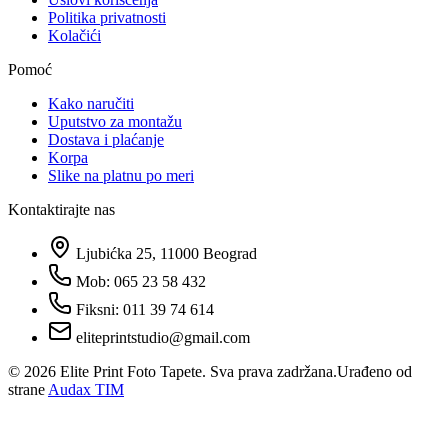
Politika privatnosti
Kolačići
Pomoć
Kako naručiti
Uputstvo za montažu
Dostava i plaćanje
Korpa
Slike na platnu po meri
Kontaktirajte nas
Ljubićka 25, 11000 Beograd
Mob: 065 23 58 432
Fiksni: 011 39 74 614
eliteprintstudio@gmail.com
©
2026
Elite Print Foto Tapete. Sva prava zadržana.
Urađeno od
strane
Audax TIM