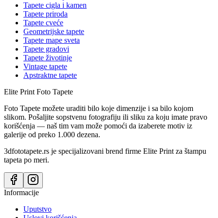
Tapete cigla i kamen
Tapete priroda
Tapete cveće
Geometrijske tapete
Tapete mape sveta
Tapete gradovi
Tapete životinje
Vintage tapete
Apstraktne tapete
Elite Print
Foto Tapete
Foto Tapete možete uraditi bilo koje dimenzije i sa bilo kojom
slikom. Pošaljite sopstvenu fotografiju ili sliku za koju imate pravo
korišćenja — naš tim vam može pomoći da izaberete motiv iz
galerije od preko 1.000 dezena.
3dfototapete.rs je specijalizovani brend firme Elite Print za štampu
tapeta po meri.
Informacije
Uputstvo
Uslovi korišćenja