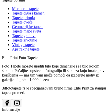
Tapete po stilu
Mermerne tapete
Tapete cigla i kamen
Tapete priroda
Tapete cveće
Geometrijske tapete
Tapete mape sveta
Tapete gradovi
Tapete životinje
Vintage tapete
Apstraktne tapete
Elite Print
Foto Tapete
Foto Tapete možete uraditi bilo koje dimenzije i sa bilo kojom
slikom. Pošaljite sopstvenu fotografiju ili sliku za koju imate pravo
korišćenja — naš tim vam može pomoći da izaberete motiv iz
galerije od preko 1.000 dezena.
3dfototapete.rs je specijalizovani brend firme Elite Print za štampu
tapeta po meri.
Informacije