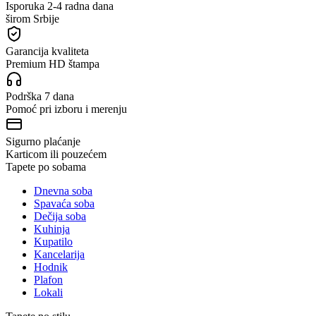
Isporuka 2-4 radna dana
širom Srbije
Garancija kvaliteta
Premium HD štampa
Podrška 7 dana
Pomoć pri izboru i merenju
Sigurno plaćanje
Karticom ili pouzećem
Tapete po sobama
Dnevna soba
Spavaća soba
Dečija soba
Kuhinja
Kupatilo
Kancelarija
Hodnik
Plafon
Lokali