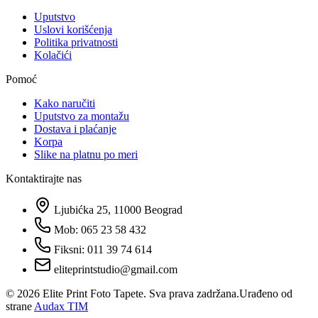
Uputstvo
Uslovi korišćenja
Politika privatnosti
Kolačići
Pomoć
Kako naručiti
Uputstvo za montažu
Dostava i plaćanje
Korpa
Slike na platnu po meri
Kontaktirajte nas
Ljubićka 25, 11000 Beograd
Mob: 065 23 58 432
Fiksni: 011 39 74 614
eliteprintstudio@gmail.com
©
2026
Elite Print Foto Tapete. Sva prava zadržana.
Urađeno od
strane
Audax TIM