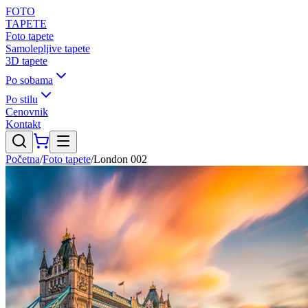
FOTO
TAPETE
Foto tapete
Samolepljive tapete
3D tapete
Po sobama
Po stilu
Cenovnik
Kontakt
Početna
/
Foto tapete
/
London 002