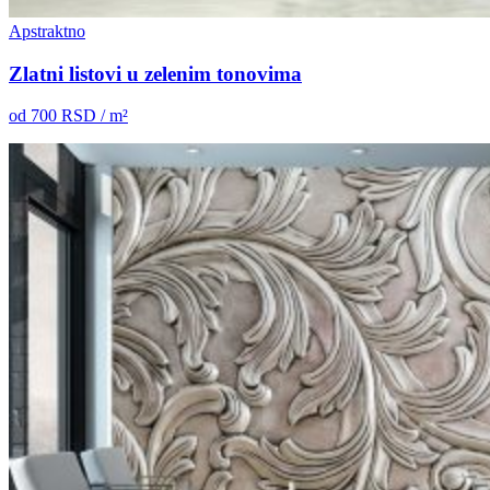
Apstraktno
Zlatni listovi u zelenim tonovima
od
700
RSD / m²