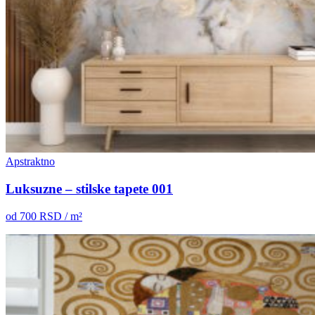
Apstraktno
Luksuzne – stilske tapete 001
od
700
RSD / m²