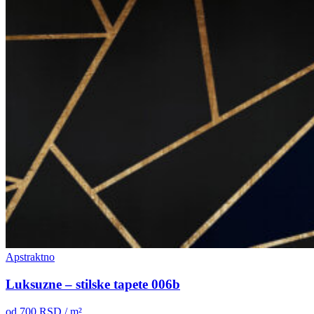
Apstraktno
Luksuzne – stilske tapete 006b
od
700
RSD / m²