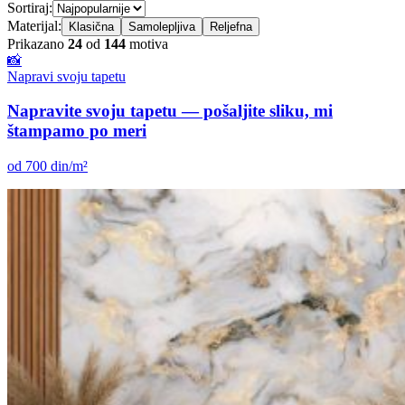
Sortiraj:
Materijal:
Klasična
Samolepljiva
Reljefna
Prikazano
24
od
144
motiva
📸
Napravi svoju tapetu
Napravite svoju tapetu — pošaljite sliku, mi
štampamo po meri
od 700 din/m²