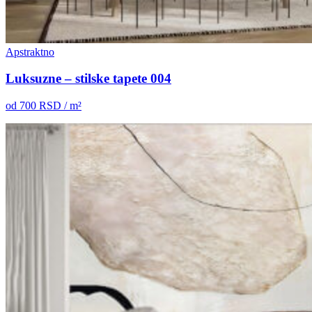
Apstraktno
Luksuzne – stilske tapete 004
od
700
RSD / m²