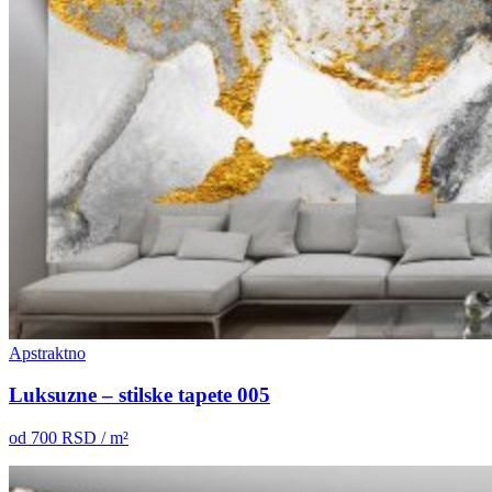
Apstraktno
Luksuzne – stilske tapete 005
od
700
RSD / m²