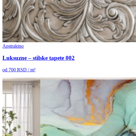
Apstraktno
Luksuzne – stilske tapete 002
od
700
RSD / m²