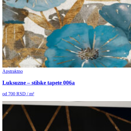
Apstraktno
Luksuzne – stilske tapete 006a
od
700
RSD / m²