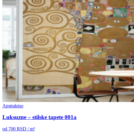
Apstraktno
Luksuzne – stilske tapete 001a
od
700
RSD / m²