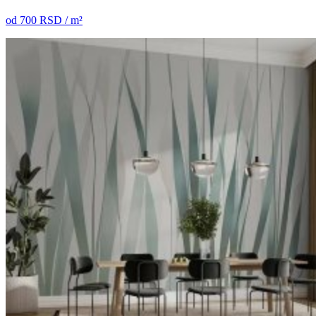
od
700
RSD / m²