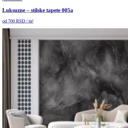
Luksuzne – stilske tapete 005a
od
700
RSD / m²