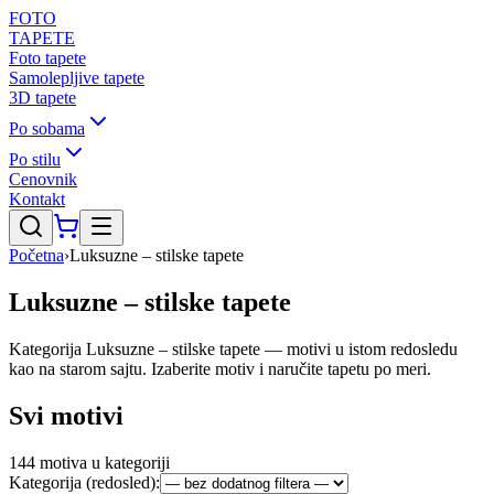
FOTO
TAPETE
Foto tapete
Samolepljive tapete
3D tapete
Po sobama
Po stilu
Cenovnik
Kontakt
Početna
›
Luksuzne – stilske tapete
Luksuzne – stilske tapete
Kategorija Luksuzne – stilske tapete — motivi u istom redosledu
kao na starom sajtu. Izaberite motiv i naručite tapetu po meri.
Svi motivi
144
motiva u kategoriji
Kategorija (redosled):