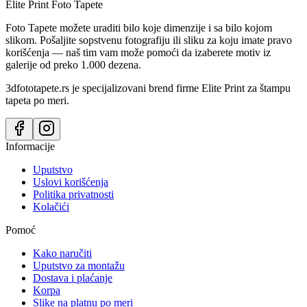
Elite Print
Foto Tapete
Foto Tapete možete uraditi bilo koje dimenzije i sa bilo kojom
slikom. Pošaljite sopstvenu fotografiju ili sliku za koju imate pravo
korišćenja — naš tim vam može pomoći da izaberete motiv iz
galerije od preko 1.000 dezena.
3dfototapete.rs je specijalizovani brend firme Elite Print za štampu
tapeta po meri.
Informacije
Uputstvo
Uslovi korišćenja
Politika privatnosti
Kolačići
Pomoć
Kako naručiti
Uputstvo za montažu
Dostava i plaćanje
Korpa
Slike na platnu po meri