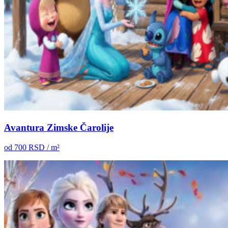
Avantura Zimske Čarolije
od
700
RSD / m²