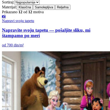
Sortiraj:
Materijal:
Klasična
Samolepljiva
Reljefna
Prikazano
12
od
12
motiva
📸
Napravi svoju tapetu
Napravite svoju tapetu — pošaljite sliku, mi
štampamo po meri
od 700 din/m²