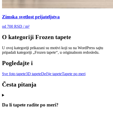
Zimska svetlost prijateljstva
od
700
RSD / m²
O kategoriji Frozen tapete
U ovoj kategoriji prikazani su motivi koji su na WordPress sajtu
pripadali kategoriji „Frozen tapete“, u originalnom redosledu.
Pogledajte i
Sve foto tapete
3D tapete
Dečije tapete
Tapete po meri
Česta pitanja
Da li tapete radite po meri?