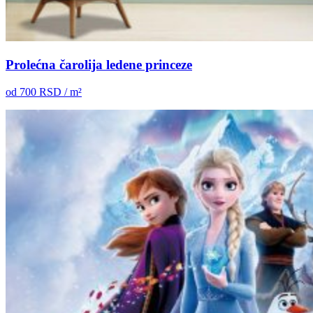
Prolećna čarolija ledene princeze
od
700
RSD / m²