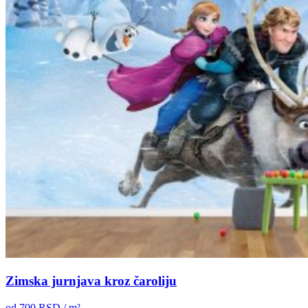
Zimska jurnjava kroz čaroliju
od
700
RSD / m²