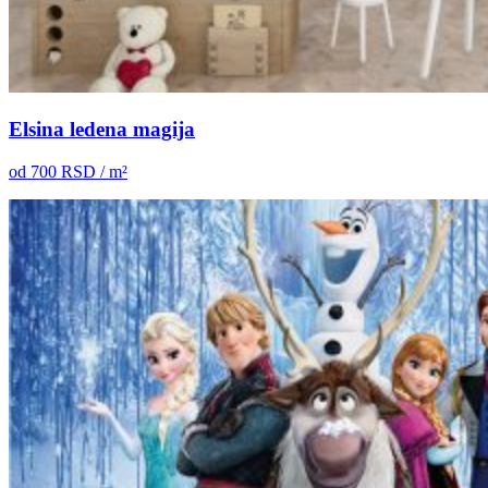
Elsina ledena magija
od
700
RSD / m²