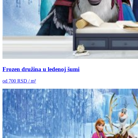
Frozen družina u ledenoj šumi
od
700
RSD / m²