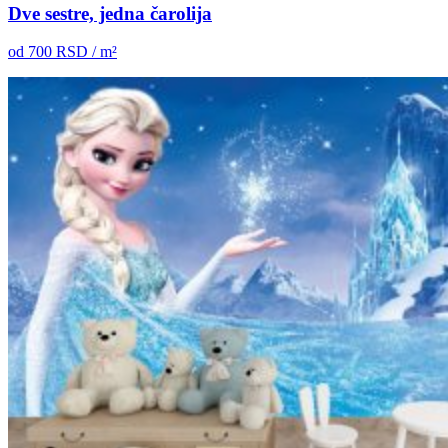
Dve sestre, jedna čarolija
od
700
RSD / m²