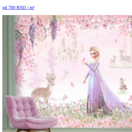
od
700
RSD / m²