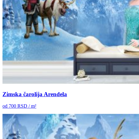
Zimska čarolija Arendela
od
700
RSD / m²