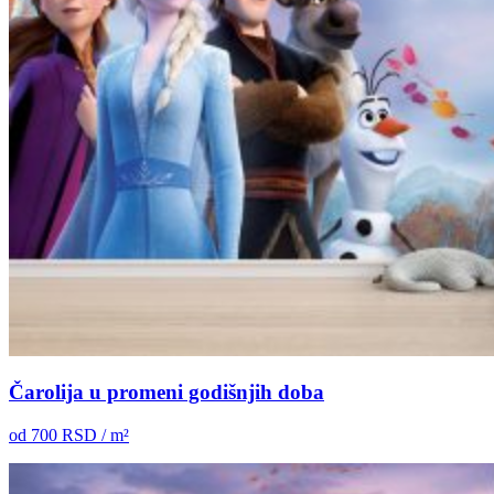
Čarolija u promeni godišnjih doba
od
700
RSD / m²