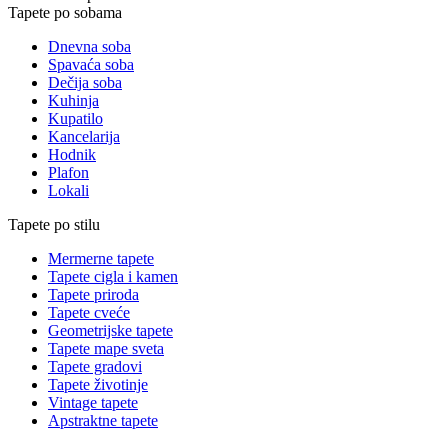
Tapete po sobama
Dnevna soba
Spavaća soba
Dečija soba
Kuhinja
Kupatilo
Kancelarija
Hodnik
Plafon
Lokali
Tapete po stilu
Mermerne tapete
Tapete cigla i kamen
Tapete priroda
Tapete cveće
Geometrijske tapete
Tapete mape sveta
Tapete gradovi
Tapete životinje
Vintage tapete
Apstraktne tapete