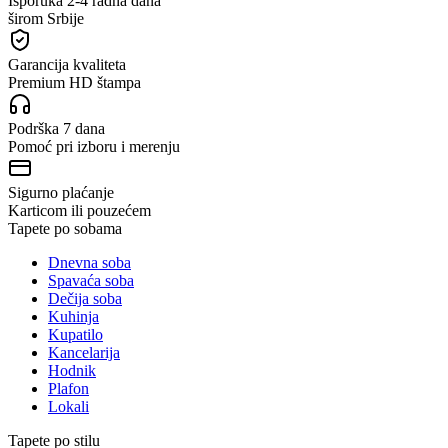
Isporuka 2-4 radna dana
širom Srbije
Garancija kvaliteta
Premium HD štampa
Podrška 7 dana
Pomoć pri izboru i merenju
Sigurno plaćanje
Karticom ili pouzećem
Tapete po sobama
Dnevna soba
Spavaća soba
Dečija soba
Kuhinja
Kupatilo
Kancelarija
Hodnik
Plafon
Lokali
Tapete po stilu