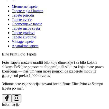
Mermerne tapete
Tapete cigla i kamen
Tapete priroda
Tapete cveće
Geometrijske tapete
Tapete mape sveta
Tapete gradovi
Tapete životinje
Vintage tapete
Apstraktne tapete
Elite Print
Foto Tapete
Foto Tapete možete uraditi bilo koje dimenzije i sa bilo kojom
slikom. Pošaljite sopstvenu fotografiju ili sliku za koju imate pravo
korišćenja — naš tim vam može pomoći da izaberete motiv iz
galerije od preko 1.000 dezena.
3dfototapete.rs je specijalizovani brend firme Elite Print za štampu
tapeta po meri.
Informacije