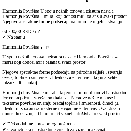
Harmonija Površina U spoju nežnih tonova i tekstura nastaje
Harmonija Površina – mural koji donosi mir i balans u svaki prostor
Njegove apstraktne forme podsećaju na prirodne reljefe i stvaraju…
od
700,00 RSD
/ m²
✓ Na stanju
Harmonija Površina 🌿✨
U spoju nežnih tonova i tekstura nastaje Harmonija Površina –
mural koji donosi mir i balans u svaki prostor
Njegove apstraktne forme podsećaju na prirodne reljefe i stvaraju
osećaj topline i smirenosti. Idealno za enterijere u kojima želite
luksuz, ali i spokoj.
Harmonija Površina je mural u kojem se prirodni tonovi i apstraktne
forme prepliću u savršenom balansu. Njegove nežne nijanse i
teksturne površine stvaraju osećaj topline i smirenosti, čineći ga
idealnim izborom za moderne i elegantne enterijere. Ovaj dizajn
donosi luksuzan, ali i umirujući vizuelni doživljaj u svaki prostor.
✔ Efekat dubine i prostornog proširenja
✔ Geometrijski i apstraktni elementi za vizuelni akcenat