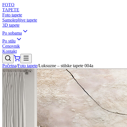
FOTO
TAPETE
Foto tapete
Samolepljive tapete
3D tapete
Po sobama
Po stilu
Cenovnik
Kontakt
Početna
/
Foto tapete
/
Luksuzne – stilske tapete 004a