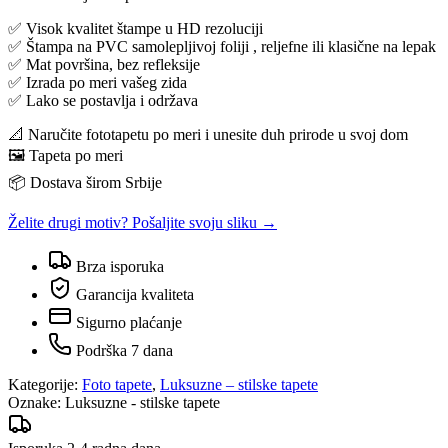
✅ Visok kvalitet štampe u HD rezoluciji
✅ Štampa na PVC samolepljivoj foliji , reljefne ili klasične na lepak
✅ Mat površina, bez refleksije
✅ Izrada po meri vašeg zida
✅ Lako se postavlja i održava
📐 Naručite fototapetu po meri i unesite duh prirode u svoj dom
🖼️ Tapeta po meri
📦 Dostava širom Srbije
Želite drugi motiv? Pošaljite svoju sliku →
Brza isporuka
Garancija kvaliteta
Sigurno plaćanje
Podrška 7 dana
Kategorije:
Foto tapete
,
Luksuzne – stilske tapete
Oznake:
Luksuzne - stilske tapete