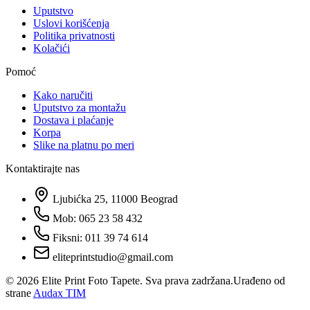
Uputstvo
Uslovi korišćenja
Politika privatnosti
Kolačići
Pomoć
Kako naručiti
Uputstvo za montažu
Dostava i plaćanje
Korpa
Slike na platnu po meri
Kontaktirajte nas
Ljubićka 25, 11000 Beograd
Mob: 065 23 58 432
Fiksni: 011 39 74 614
eliteprintstudio@gmail.com
©
2026
Elite Print Foto Tapete. Sva prava zadržana.
Urađeno od
strane
Audax TIM