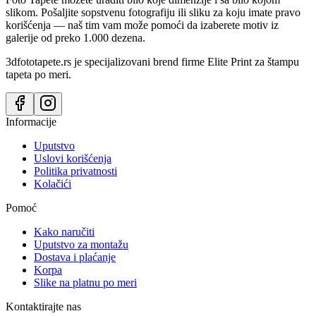
slikom. Pošaljite sopstvenu fotografiju ili sliku za koju imate pravo
korišćenja — naš tim vam može pomoći da izaberete motiv iz
galerije od preko 1.000 dezena.
3dfototapete.rs je specijalizovani brend firme Elite Print za štampu
tapeta po meri.
Informacije
Uputstvo
Uslovi korišćenja
Politika privatnosti
Kolačići
Pomoć
Kako naručiti
Uputstvo za montažu
Dostava i plaćanje
Korpa
Slike na platnu po meri
Kontaktirajte nas