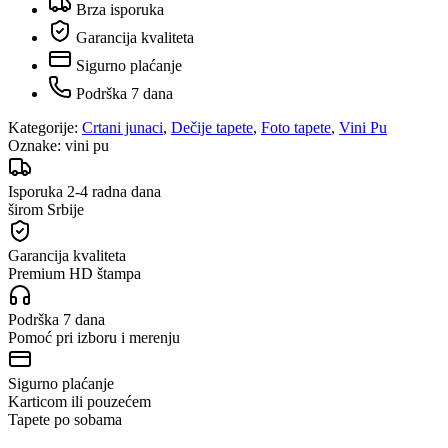
Brza isporuka
Garancija kvaliteta
Sigurno plaćanje
Podrška 7 dana
Kategorije:
Crtani junaci
,
Dečije tapete
,
Foto tapete
,
Vini Pu
Oznake:
vini pu
Isporuka 2-4 radna dana
širom Srbije
Garancija kvaliteta
Premium HD štampa
Podrška 7 dana
Pomoć pri izboru i merenju
Sigurno plaćanje
Karticom ili pouzećem
Tapete po sobama