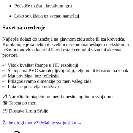
Podstiče maštu i kreativnu igru
Lako se uklapa uz svetao nameštaj
Savet za uređenje
Najlepše dolazi do izražaja na glavnom zidu sobe ili iza krevetića.
Kombinujte je sa belim ili svetlim drvenim nameštajem i tekstilom u
nežnim tonovima kako bi likovi ostali centralni vizuelni akcenat
prostora.
✅ Visok kvalitet štampe u HD rezoluciji
✅ Štampa na PVC samolepljivoj foliji, reljefne ili klasične na lepak
✅ Mat površina, bez refleksije
✅ Prilagođavamo dimenzije po meri vašeg zida
✅ Lako se postavlja i održava
📐 Naručite fototapetu po meri i unesite toplinu u svoj dom
🖼️ Tapeta po meri
📦 Dostava širom Srbije
Želite drugi motiv? Pošaljite svoju sliku →