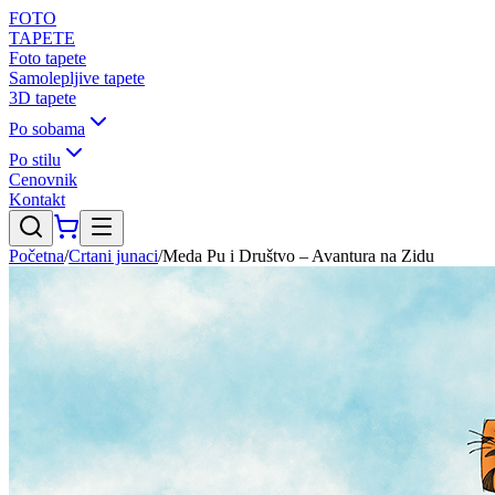
FOTO
TAPETE
Foto tapete
Samolepljive tapete
3D tapete
Po sobama
Po stilu
Cenovnik
Kontakt
Početna
/
Crtani junaci
/
Meda Pu i Društvo – Avantura na Zidu