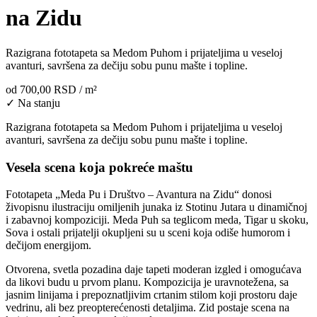
na Zidu
Razigrana fototapeta sa Medom Puhom i prijateljima u veseloj
avanturi, savršena za dečiju sobu punu mašte i topline.
od
700,00 RSD
/ m²
✓ Na stanju
Razigrana fototapeta sa Medom Puhom i prijateljima u veseloj
avanturi, savršena za dečiju sobu punu mašte i topline.
Vesela scena koja pokreće maštu
Fototapeta „Meda Pu i Društvo – Avantura na Zidu“ donosi
živopisnu ilustraciju omiljenih junaka iz Stotinu Jutara u dinamičnoj
i zabavnoj kompoziciji. Meda Puh sa teglicom meda, Tigar u skoku,
Sova i ostali prijatelji okupljeni su u sceni koja odiše humorom i
dečijom energijom.
Otvorena, svetla pozadina daje tapeti moderan izgled i omogućava
da likovi budu u prvom planu. Kompozicija je uravnotežena, sa
jasnim linijama i prepoznatljivim crtanim stilom koji prostoru daje
vedrinu, ali bez preopterećenosti detaljima. Zid postaje scena na