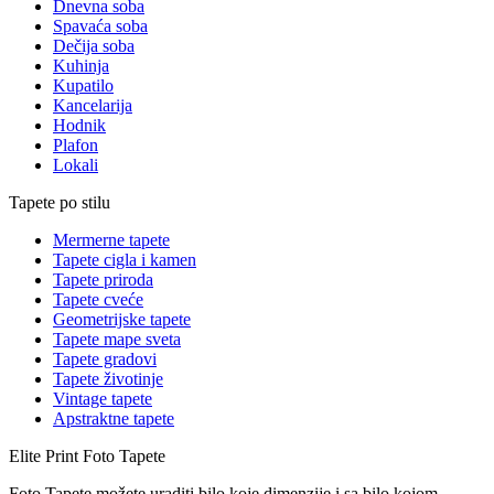
Dnevna soba
Spavaća soba
Dečija soba
Kuhinja
Kupatilo
Kancelarija
Hodnik
Plafon
Lokali
Tapete po stilu
Mermerne tapete
Tapete cigla i kamen
Tapete priroda
Tapete cveće
Geometrijske tapete
Tapete mape sveta
Tapete gradovi
Tapete životinje
Vintage tapete
Apstraktne tapete
Elite Print
Foto Tapete
Foto Tapete možete uraditi bilo koje dimenzije i sa bilo kojom