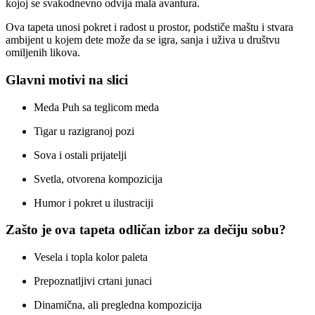
kojoj se svakodnevno odvija mala avantura.
Ova tapeta unosi pokret i radost u prostor, podstiče maštu i stvara
ambijent u kojem dete može da se igra, sanja i uživa u društvu
omiljenih likova.
Glavni motivi na slici
Meda Puh sa teglicom meda
Tigar u razigranoj pozi
Sova i ostali prijatelji
Svetla, otvorena kompozicija
Humor i pokret u ilustraciji
Zašto je ova tapeta odličan izbor za dečiju sobu?
Vesela i topla kolor paleta
Prepoznatljivi crtani junaci
Dinamična, ali pregledna kompozicija