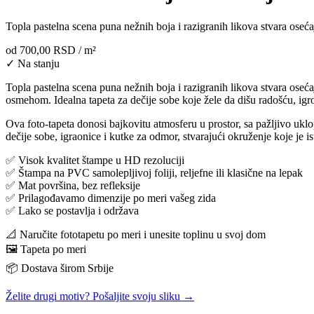
Topla pastelna scena puna nežnih boja i razigranih likova stvara osećaj 
od
700,00 RSD
/ m²
✓ Na stanju
Topla pastelna scena puna nežnih boja i razigranih likova stvara osećaj
osmehom. Idealna tapeta za dečije sobe koje žele da dišu radošću, ig
Ova foto-tapeta donosi bajkovitu atmosferu u prostor, sa pažljivo uklop
dečije sobe, igraonice i kutke za odmor, stvarajući okruženje koje je i
✅ Visok kvalitet štampe u HD rezoluciji
✅ Štampa na PVC samolepljivoj foliji, reljefne ili klasične na lepak
✅ Mat površina, bez refleksije
✅ Prilagođavamo dimenzije po meri vašeg zida
✅ Lako se postavlja i održava
📐 Naručite fototapetu po meri i unesite toplinu u svoj dom
🖼️ Tapeta po meri
📦 Dostava širom Srbije
Želite drugi motiv? Pošaljite svoju sliku →