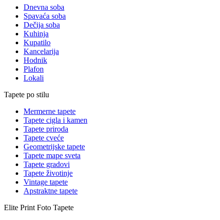
Dnevna soba
Spavaća soba
Dečija soba
Kuhinja
Kupatilo
Kancelarija
Hodnik
Plafon
Lokali
Tapete po stilu
Mermerne tapete
Tapete cigla i kamen
Tapete priroda
Tapete cveće
Geometrijske tapete
Tapete mape sveta
Tapete gradovi
Tapete životinje
Vintage tapete
Apstraktne tapete
Elite Print
Foto Tapete