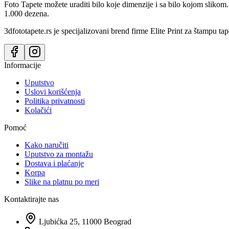
Foto Tapete možete uraditi bilo koje dimenzije i sa bilo kojom slikom.
1.000 dezena.
3dfototapete.rs je specijalizovani brend firme Elite Print za štampu tap
Informacije
Uputstvo
Uslovi korišćenja
Politika privatnosti
Kolačići
Pomoć
Kako naručiti
Uputstvo za montažu
Dostava i plaćanje
Korpa
Slike na platnu po meri
Kontaktirajte nas
Ljubićka 25, 11000 Beograd