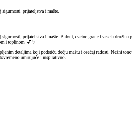
sigurnosti, prijateljstva i mašte.
 sigurnosti, prijateljstva i mašte. Baloni, cvetne grane i vesela družina
rom i toplinom. 💕✨
ljenim detaljima koji podstiču dečju maštu i osećaj radosti. Nežni tonov
stovremeno umirujuće i inspirativno.