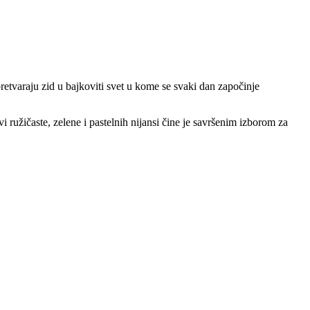
 pretvaraju zid u bajkoviti svet u kome se svaki dan započinje
i ružičaste, zelene i pastelnih nijansi čine je savršenim izborom za