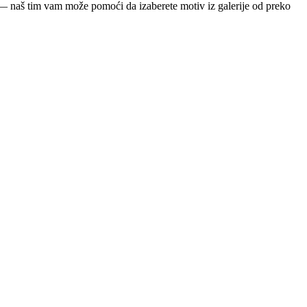
ja — naš tim vam može pomoći da izaberete motiv iz galerije od preko