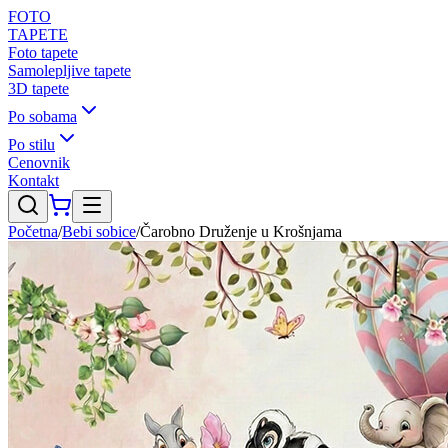
FOTO
TAPETE
Foto tapete
Samolepljive tapete
3D tapete
Po sobama
Po stilu
Cenovnik
Kontakt
Početna
/
Bebi sobice
/
Čarobno Druženje u Krošnjama