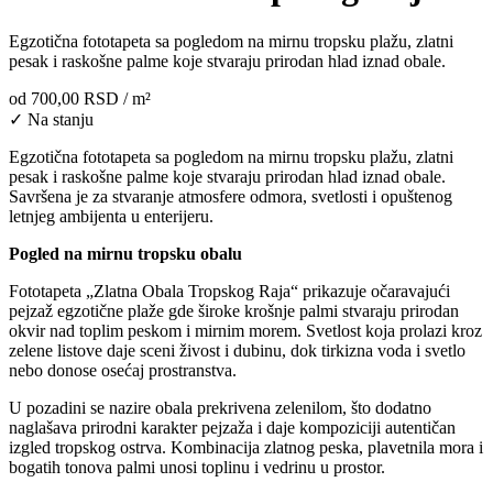
Egzotična fototapeta sa pogledom na mirnu tropsku plažu, zlatni
pesak i raskošne palme koje stvaraju prirodan hlad iznad obale.
od
700,00 RSD
/ m²
✓ Na stanju
Egzotična fototapeta sa pogledom na mirnu tropsku plažu, zlatni
pesak i raskošne palme koje stvaraju prirodan hlad iznad obale.
Savršena je za stvaranje atmosfere odmora, svetlosti i opuštenog
letnjeg ambijenta u enterijeru.
Pogled na mirnu tropsku obalu
Fototapeta „Zlatna Obala Tropskog Raja“ prikazuje očaravajući
pejzaž egzotične plaže gde široke krošnje palmi stvaraju prirodan
okvir nad toplim peskom i mirnim morem. Svetlost koja prolazi kroz
zelene listove daje sceni živost i dubinu, dok tirkizna voda i svetlo
nebo donose osećaj prostranstva.
U pozadini se nazire obala prekrivena zelenilom, što dodatno
naglašava prirodni karakter pejzaža i daje kompoziciji autentičan
izgled tropskog ostrva. Kombinacija zlatnog peska, plavetnila mora i
bogatih tonova palmi unosi toplinu i vedrinu u prostor.