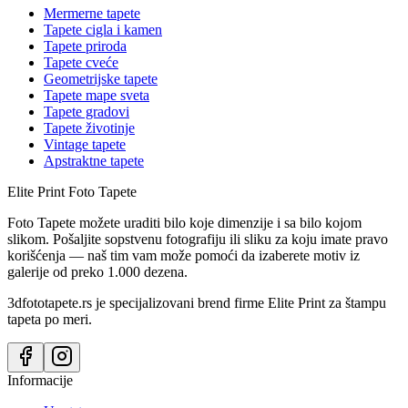
Mermerne tapete
Tapete cigla i kamen
Tapete priroda
Tapete cveće
Geometrijske tapete
Tapete mape sveta
Tapete gradovi
Tapete životinje
Vintage tapete
Apstraktne tapete
Elite Print
Foto Tapete
Foto Tapete možete uraditi bilo koje dimenzije i sa bilo kojom
slikom. Pošaljite sopstvenu fotografiju ili sliku za koju imate pravo
korišćenja — naš tim vam može pomoći da izaberete motiv iz
galerije od preko 1.000 dezena.
3dfototapete.rs je specijalizovani brend firme Elite Print za štampu
tapeta po meri.
Informacije