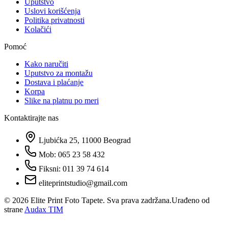
Uputstvo
Uslovi korišćenja
Politika privatnosti
Kolačići
Pomoć
Kako naručiti
Uputstvo za montažu
Dostava i plaćanje
Korpa
Slike na platnu po meri
Kontaktirajte nas
Ljubićka 25, 11000 Beograd
Mob: 065 23 58 432
Fiksni: 011 39 74 614
eliteprintstudio@gmail.com
©
2026
Elite Print Foto Tapete. Sva prava zadržana.
Urađeno od
strane
Audax TIM