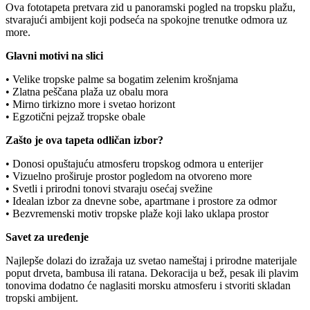
Ova fototapeta pretvara zid u panoramski pogled na tropsku plažu,
stvarajući ambijent koji podseća na spokojne trenutke odmora uz
more.
Glavni motivi na slici
• Velike tropske palme sa bogatim zelenim krošnjama
• Zlatna peščana plaža uz obalu mora
• Mirno tirkizno more i svetao horizont
• Egzotični pejzaž tropske obale
Zašto je ova tapeta odličan izbor?
• Donosi opuštajuću atmosferu tropskog odmora u enterijer
• Vizuelno proširuje prostor pogledom na otvoreno more
• Svetli i prirodni tonovi stvaraju osećaj svežine
• Idealan izbor za dnevne sobe, apartmane i prostore za odmor
• Bezvremenski motiv tropske plaže koji lako uklapa prostor
Savet za uređenje
Najlepše dolazi do izražaja uz svetao nameštaj i prirodne materijale
poput drveta, bambusa ili ratana. Dekoracija u bež, pesak ili plavim
tonovima dodatno će naglasiti morsku atmosferu i stvoriti skladan
tropski ambijent.