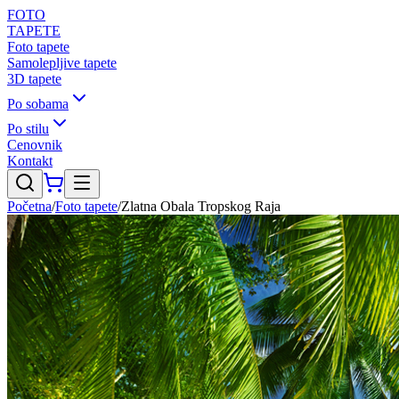
FOTO
TAPETE
Foto tapete
Samolepljive tapete
3D tapete
Po sobama
Po stilu
Cenovnik
Kontakt
Početna
/
Foto tapete
/
Zlatna Obala Tropskog Raja