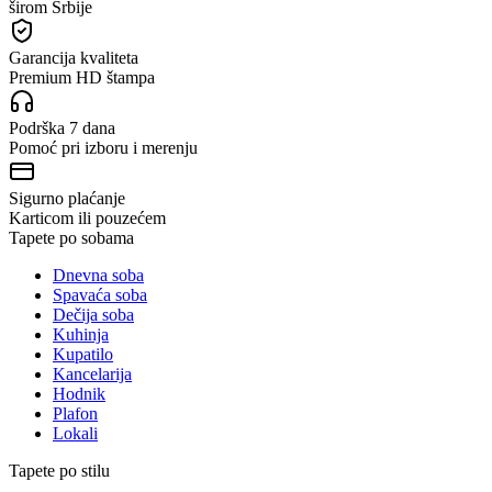
širom Srbije
Garancija kvaliteta
Premium HD štampa
Podrška 7 dana
Pomoć pri izboru i merenju
Sigurno plaćanje
Karticom ili pouzećem
Tapete po sobama
Dnevna soba
Spavaća soba
Dečija soba
Kuhinja
Kupatilo
Kancelarija
Hodnik
Plafon
Lokali
Tapete po stilu