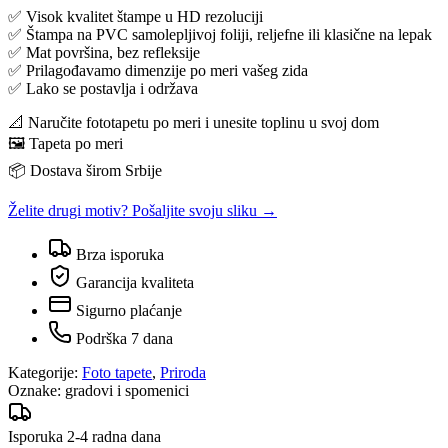
✅ Visok kvalitet štampe u HD rezoluciji
✅ Štampa na PVC samolepljivoj foliji, reljefne ili klasične na lepak
✅ Mat površina, bez refleksije
✅ Prilagođavamo dimenzije po meri vašeg zida
✅ Lako se postavlja i održava
📐 Naručite fototapetu po meri i unesite toplinu u svoj dom
🖼️ Tapeta po meri
📦 Dostava širom Srbije
Želite drugi motiv? Pošaljite svoju sliku →
Brza isporuka
Garancija kvaliteta
Sigurno plaćanje
Podrška 7 dana
Kategorije:
Foto tapete
,
Priroda
Oznake:
gradovi i spomenici
Isporuka 2-4 radna dana