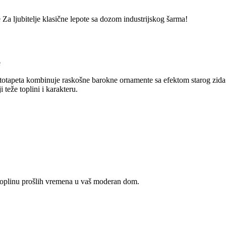
a ljubitelje klasične lepote sa dozom industrijskog šarma!
e
totapeta kombinuje raskošne barokne ornamente sa efektom starog zida i p
 teže toplini i karakteru.
 toplinu prošlih vremena u vaš moderan dom.