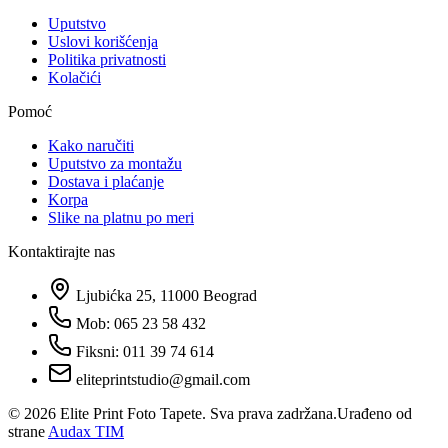
Uputstvo
Uslovi korišćenja
Politika privatnosti
Kolačići
Pomoć
Kako naručiti
Uputstvo za montažu
Dostava i plaćanje
Korpa
Slike na platnu po meri
Kontaktirajte nas
Ljubićka 25, 11000 Beograd
Mob: 065 23 58 432
Fiksni: 011 39 74 614
eliteprintstudio@gmail.com
©
2026
Elite Print Foto Tapete. Sva prava zadržana.
Urađeno od
strane
Audax TIM