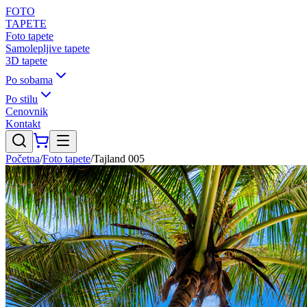
FOTO
TAPETE
Foto tapete
Samolepljive tapete
3D tapete
Po sobama
Po stilu
Cenovnik
Kontakt
Početna
/
Foto tapete
/
Tajland 005