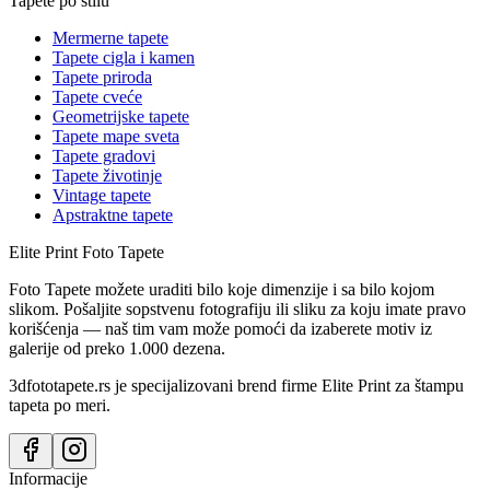
Tapete po stilu
Mermerne tapete
Tapete cigla i kamen
Tapete priroda
Tapete cveće
Geometrijske tapete
Tapete mape sveta
Tapete gradovi
Tapete životinje
Vintage tapete
Apstraktne tapete
Elite Print
Foto Tapete
Foto Tapete možete uraditi bilo koje dimenzije i sa bilo kojom
slikom. Pošaljite sopstvenu fotografiju ili sliku za koju imate pravo
korišćenja — naš tim vam može pomoći da izaberete motiv iz
galerije od preko 1.000 dezena.
3dfototapete.rs je specijalizovani brend firme Elite Print za štampu
tapeta po meri.
Informacije