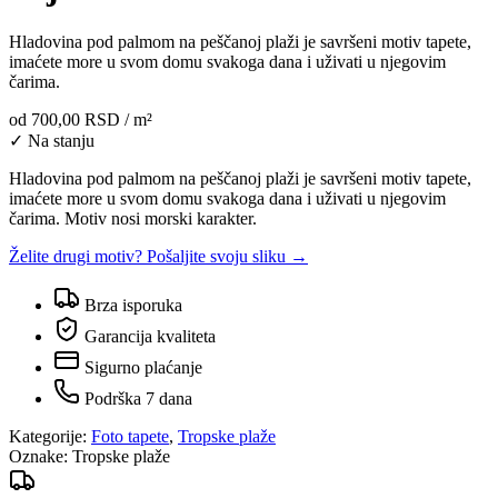
Hladovina pod palmom na peščanoj plaži je savršeni motiv tapete,
imaćete more u svom domu svakoga dana i uživati u njegovim
čarima.
od
700,00 RSD
/ m²
✓ Na stanju
Hladovina pod palmom na peščanoj plaži je savršeni motiv tapete,
imaćete more u svom domu svakoga dana i uživati u njegovim
čarima. Motiv nosi morski karakter.
Želite drugi motiv? Pošaljite svoju sliku →
Brza isporuka
Garancija kvaliteta
Sigurno plaćanje
Podrška 7 dana
Kategorije:
Foto tapete
,
Tropske plaže
Oznake:
Tropske plaže