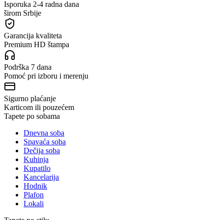
Isporuka 2-4 radna dana
širom Srbije
Garancija kvaliteta
Premium HD štampa
Podrška 7 dana
Pomoć pri izboru i merenju
Sigurno plaćanje
Karticom ili pouzećem
Tapete po sobama
Dnevna soba
Spavaća soba
Dečija soba
Kuhinja
Kupatilo
Kancelarija
Hodnik
Plafon
Lokali