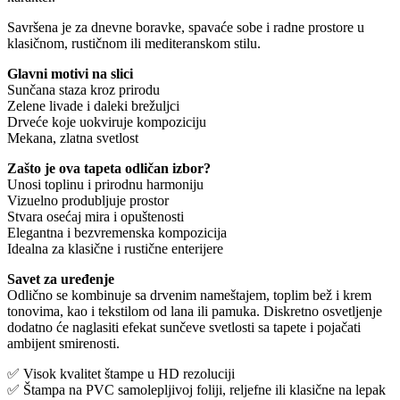
Savršena je za dnevne boravke, spavaće sobe i radne prostore u
klasičnom, rustičnom ili mediteranskom stilu.
Glavni motivi na slici
Sunčana staza kroz prirodu
Zelene livade i daleki brežuljci
Drveće koje uokviruje kompoziciju
Mekana, zlatna svetlost
Zašto je ova tapeta odličan izbor?
Unosi toplinu i prirodnu harmoniju
Vizuelno produbljuje prostor
Stvara osećaj mira i opuštenosti
Elegantna i bezvremenska kompozicija
Idealna za klasične i rustične enterijere
Savet za uređenje
Odlično se kombinuje sa drvenim nameštajem, toplim bež i krem
tonovima, kao i tekstilom od lana ili pamuka. Diskretno osvetljenje
dodatno će naglasiti efekat sunčeve svetlosti sa tapete i pojačati
ambijent smirenosti.
✅ Visok kvalitet štampe u HD rezoluciji
✅ Štampa na PVC samolepljivoj foliji, reljefne ili klasične na lepak