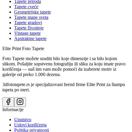
Tapete priroda
Tapete cveće
Geometrijske tapete
Tapete mape sveta
Tapete gradovi
Tapete životinje
Vintage tapete
Apstraktne tapete
Elite Print
Foto Tapete
Foto Tapete možete uraditi bilo koje dimenzije i sa bilo kojom
slikom. Pošaljite sopstvenu fotografiju ili sliku za koju imate pravo
korišćenja — naš tim vam može pomoći da izaberete motiv iz
galerije od preko 1.000 dezena.
3dfototapete.rs je specijalizovani brend firme Elite Print za štampu
tapeta po meri.
Informacije
Uputstvo
Uslovi korišćenja
Politika privatnosti