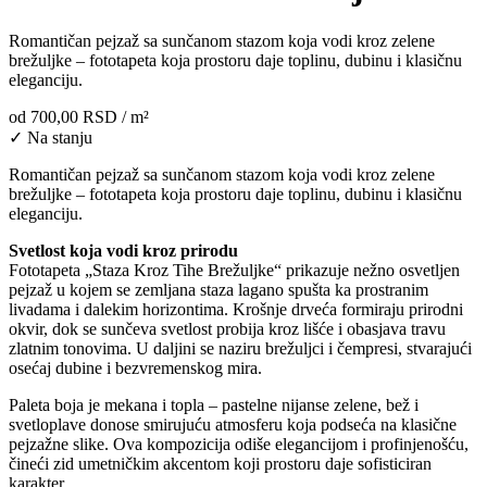
Romantičan pejzaž sa sunčanom stazom koja vodi kroz zelene
brežuljke – fototapeta koja prostoru daje toplinu, dubinu i klasičnu
eleganciju.
od
700,00 RSD
/ m²
✓ Na stanju
Romantičan pejzaž sa sunčanom stazom koja vodi kroz zelene
brežuljke – fototapeta koja prostoru daje toplinu, dubinu i klasičnu
eleganciju.
Svetlost koja vodi kroz prirodu
Fototapeta „Staza Kroz Tihe Brežuljke“ prikazuje nežno osvetljen
pejzaž u kojem se zemljana staza lagano spušta ka prostranim
livadama i dalekim horizontima. Krošnje drveća formiraju prirodni
okvir, dok se sunčeva svetlost probija kroz lišće i obasjava travu
zlatnim tonovima. U daljini se naziru brežuljci i čempresi, stvarajući
osećaj dubine i bezvremenskog mira.
Paleta boja je mekana i topla – pastelne nijanse zelene, bež i
svetloplave donose smirujuću atmosferu koja podseća na klasične
pejzažne slike. Ova kompozicija odiše elegancijom i profinjenošću,
čineći zid umetničkim akcentom koji prostoru daje sofisticiran
karakter.