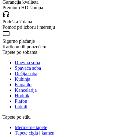
Garancija kvaliteta
Premium HD štampa
Podrška 7 dana
Pomoć pri izboru i merenju
Sigurno plaćanje
Karticom ili pouzećem
Tapete po sobama
Dnevna soba
Spavaća soba
Dečija soba
Kuhinja
Kupatilo
Kancelarija
Hodnik
Plafon
Lokali
Tapete po stilu
Mermerne tapete
Tapete cigla i kamen