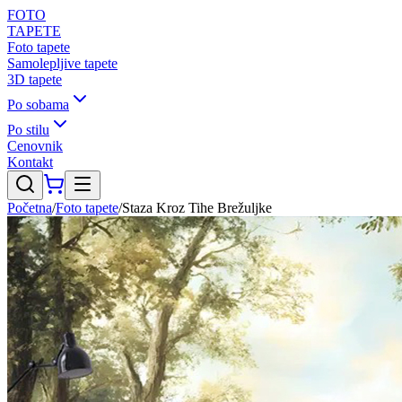
FOTO
TAPETE
Foto tapete
Samolepljive tapete
3D tapete
Po sobama
Po stilu
Cenovnik
Kontakt
Početna
/
Foto tapete
/
Staza Kroz Tihe Brežuljke