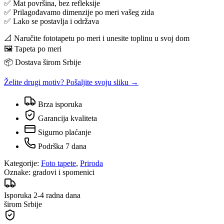
✅ Mat površina, bez refleksije
✅ Prilagođavamo dimenzije po meri vašeg zida
✅ Lako se postavlja i održava
📐 Naručite fototapetu po meri i unesite toplinu u svoj dom
🖼️ Tapeta po meri
📦 Dostava širom Srbije
Želite drugi motiv? Pošaljite svoju sliku →
Brza isporuka
Garancija kvaliteta
Sigurno plaćanje
Podrška 7 dana
Kategorije:
Foto tapete
,
Priroda
Oznake:
gradovi i spomenici
Isporuka 2-4 radna dana
širom Srbije