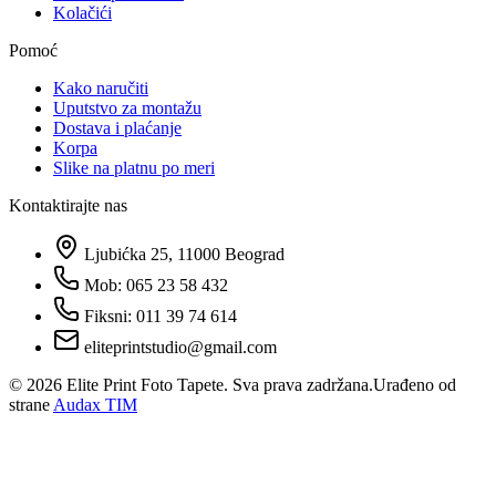
Kolačići
Pomoć
Kako naručiti
Uputstvo za montažu
Dostava i plaćanje
Korpa
Slike na platnu po meri
Kontaktirajte nas
Ljubićka 25, 11000 Beograd
Mob: 065 23 58 432
Fiksni: 011 39 74 614
eliteprintstudio@gmail.com
©
2026
Elite Print Foto Tapete. Sva prava zadržana.
Urađeno od
strane
Audax TIM