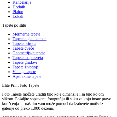
Kancelarija
Hodnik
Plafon
Lokali
Tapete po stilu
Mermerne tapete
Tapete cigla i kamen
Tapete priroda
Tapete cveće
Geometrijske tapete
Tapete mape sveta
Tapete gradovi
Tapete životinje
Vintage tapete
Apstraktne tapete
Elite Print
Foto Tapete
Foto Tapete možete uraditi bilo koje dimenzije i sa bilo kojom
slikom. Pošaljite sopstvenu fotografiju ili sliku za koju imate pravo
korišćenja — naš tim vam može pomoći da izaberete motiv iz
galerije od preko 1.000 dezena.