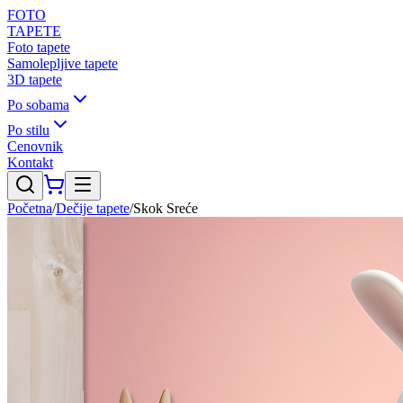
FOTO
TAPETE
Foto tapete
Samolepljive tapete
3D tapete
Po sobama
Po stilu
Cenovnik
Kontakt
Početna
/
Dečije tapete
/
Skok Sreće