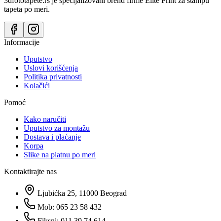
3dfototapete.rs je specijalizovani brend firme Elite Print za štampu
tapeta po meri.
Informacije
Uputstvo
Uslovi korišćenja
Politika privatnosti
Kolačići
Pomoć
Kako naručiti
Uputstvo za montažu
Dostava i plaćanje
Korpa
Slike na platnu po meri
Kontaktirajte nas
Ljubićka 25, 11000 Beograd
Mob: 065 23 58 432
Fiksni: 011 39 74 614