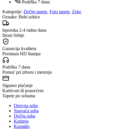
Podrška 7 dana
Kategorije:
Dečije tapete
,
Foto tapete
,
Zeke
Oznake:
Bebi sobice
Isporuka 2-4 radna dana
širom Srbije
Garancija kvaliteta
Premium HD štampa
Podrška 7 dana
Pomoć pri izboru i merenju
Sigurno plaćanje
Karticom ili pouzećem
Tapete po sobama
Dnevna soba
Spavaća soba
Dečija soba
Kuhinja
Kupatilo