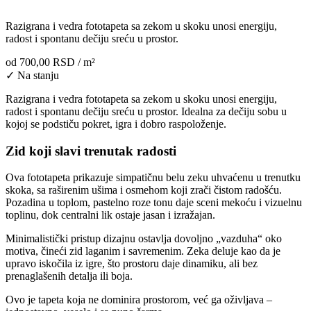
Razigrana i vedra fototapeta sa zekom u skoku unosi energiju,
radost i spontanu dečiju sreću u prostor.
od
700,00 RSD
/ m²
✓ Na stanju
Razigrana i vedra fototapeta sa zekom u skoku unosi energiju,
radost i spontanu dečiju sreću u prostor. Idealna za dečiju sobu u
kojoj se podstiču pokret, igra i dobro raspoloženje.
Zid koji slavi trenutak radosti
Ova fototapeta prikazuje simpatičnu belu zeku uhvaćenu u trenutku
skoka, sa raširenim ušima i osmehom koji zrači čistom radošću.
Pozadina u toplom, pastelno roze tonu daje sceni mekoću i vizuelnu
toplinu, dok centralni lik ostaje jasan i izražajan.
Minimalistički pristup dizajnu ostavlja dovoljno „vazduha“ oko
motiva, čineći zid laganim i savremenim. Zeka deluje kao da je
upravo iskočila iz igre, što prostoru daje dinamiku, ali bez
prenaglašenih detalja ili boja.
Ovo je tapeta koja ne dominira prostorom, već ga oživljava –