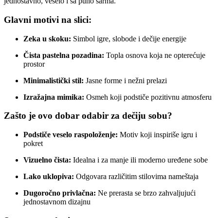
jednostavno, veselo i sa puno šarma.
Glavni motivi na slici:
Zeka u skoku:
Simbol igre, slobode i dečije energije
Čista pastelna pozadina:
Topla osnova koja ne opterećuje
prostor
Minimalistički stil:
Jasne forme i nežni prelazi
Izražajna mimika:
Osmeh koji podstiče pozitivnu atmosferu
Zašto je ovo dobar odabir za dečiju sobu?
Podstiče veselo raspoloženje:
Motiv koji inspiriše igru i
pokret
Vizuelno čista:
Idealna i za manje ili moderno uređene sobe
Lako uklopiva:
Odgovara različitim stilovima nameštaja
Dugoročno privlačna:
Ne prerasta se brzo zahvaljujući
jednostavnom dizajnu