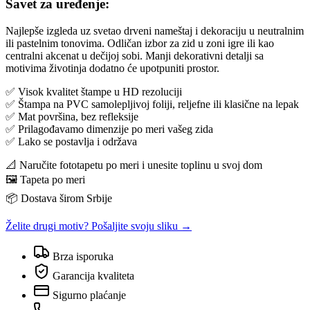
Savet za uređenje:
Najlepše izgleda uz svetao drveni nameštaj i dekoraciju u neutralnim
ili pastelnim tonovima. Odličan izbor za zid u zoni igre ili kao
centralni akcenat u dečijoj sobi. Manji dekorativni detalji sa
motivima životinja dodatno će upotpuniti prostor.
✅ Visok kvalitet štampe u HD rezoluciji
✅ Štampa na PVC samolepljivoj foliji, reljefne ili klasične na lepak
✅ Mat površina, bez refleksije
✅ Prilagođavamo dimenzije po meri vašeg zida
✅ Lako se postavlja i održava
📐 Naručite fototapetu po meri i unesite toplinu u svoj dom
🖼️ Tapeta po meri
📦 Dostava širom Srbije
Želite drugi motiv? Pošaljite svoju sliku →
Brza isporuka
Garancija kvaliteta
Sigurno plaćanje