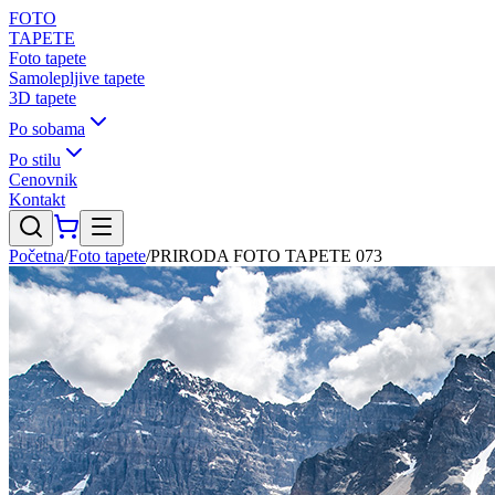
FOTO
TAPETE
Foto tapete
Samolepljive tapete
3D tapete
Po sobama
Po stilu
Cenovnik
Kontakt
Početna
/
Foto tapete
/
PRIRODA FOTO TAPETE 073