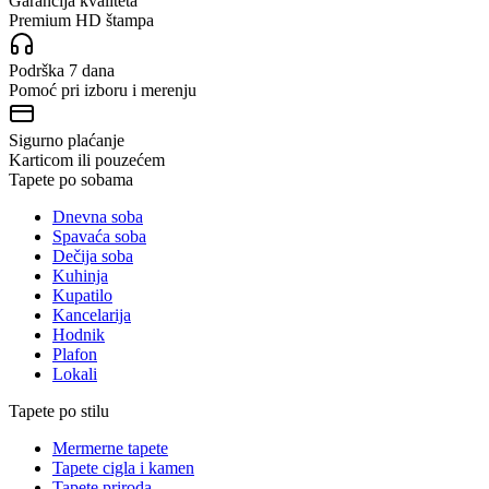
Garancija kvaliteta
Premium HD štampa
Podrška 7 dana
Pomoć pri izboru i merenju
Sigurno plaćanje
Karticom ili pouzećem
Tapete po sobama
Dnevna soba
Spavaća soba
Dečija soba
Kuhinja
Kupatilo
Kancelarija
Hodnik
Plafon
Lokali
Tapete po stilu
Mermerne tapete
Tapete cigla i kamen
Tapete priroda