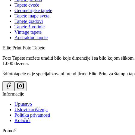
Tapete cveće
Geometrijske tapete
Tapete mape sveta
Tapete gradovi
Tapete životinje
Vintage tapete
Apstraktne tapete
Elite Print
Foto Tapete
Foto Tapete možete uraditi bilo koje dimenzije i sa bilo kojom slikom.
1.000 dezena.
3dfototapete.rs je specijalizovani brend firme Elite Print za štampu tap
Informacije
Uputstvo
Uslovi korišćenja
Politika privatnosti
Kolačići
Pomoć