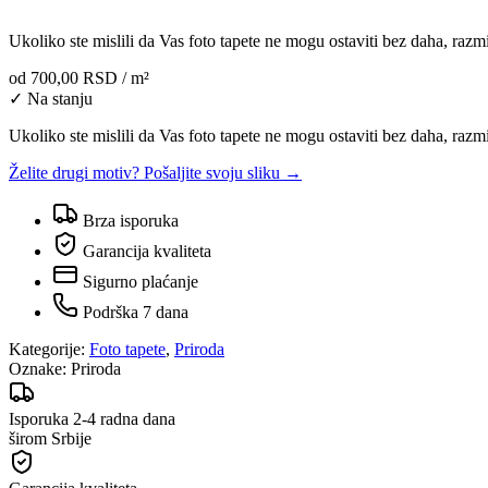
Ukoliko ste mislili da Vas foto tapete ne mogu ostaviti bez daha, razm
od
700,00 RSD
/ m²
✓ Na stanju
Ukoliko ste mislili da Vas foto tapete ne mogu ostaviti bez daha, razm
Želite drugi motiv? Pošaljite svoju sliku →
Brza isporuka
Garancija kvaliteta
Sigurno plaćanje
Podrška 7 dana
Kategorije:
Foto tapete
,
Priroda
Oznake:
Priroda
Isporuka 2-4 radna dana
širom Srbije