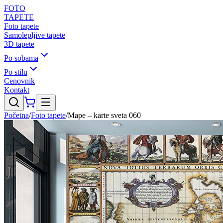
FOTO
TAPETE
Foto tapete
Samolepljive tapete
3D tapete
Po sobama
Po stilu
Cenovnik
Kontakt
Početna
/
Foto tapete
/
Mape – karte sveta 060