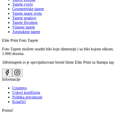
Tapete cveće
Geometrijske tapete
Tapete mape sveta
Tapete gradovi
Tapete životinje
Vintage tapete
Apstraktne tapete
Elite Print
Foto Tapete
Foto Tapete možete uraditi bilo koje dimenzije i sa bilo kojom slikom.
1.000 dezena.
3dfototapete.rs je specijalizovani brend firme Elite Print za štampu tap
Informacije
Uputstvo
Uslovi korišćenja
Politika privatnosti
Kolačići
Pomoć