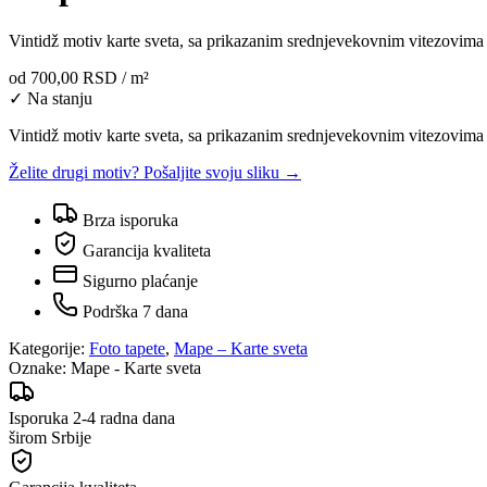
Vintidž motiv karte sveta, sa prikazanim srednjevekovnim vitezovima k
od
700,00 RSD
/ m²
✓ Na stanju
Vintidž motiv karte sveta, sa prikazanim srednjevekovnim vitezovima ko
Želite drugi motiv? Pošaljite svoju sliku →
Brza isporuka
Garancija kvaliteta
Sigurno plaćanje
Podrška 7 dana
Kategorije:
Foto tapete
,
Mape – Karte sveta
Oznake:
Mape - Karte sveta
Isporuka 2-4 radna dana
širom Srbije