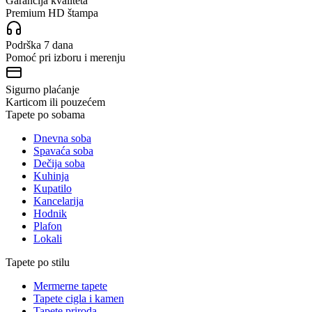
Garancija kvaliteta
Premium HD štampa
Podrška 7 dana
Pomoć pri izboru i merenju
Sigurno plaćanje
Karticom ili pouzećem
Tapete po sobama
Dnevna soba
Spavaća soba
Dečija soba
Kuhinja
Kupatilo
Kancelarija
Hodnik
Plafon
Lokali
Tapete po stilu
Mermerne tapete
Tapete cigla i kamen
Tapete priroda