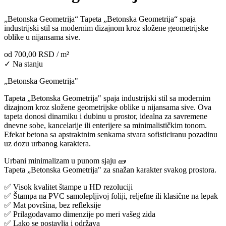
„Betonska Geometrija“ Tapeta „Betonska Geometrija“ spaja
industrijski stil sa modernim dizajnom kroz složene geometrijske
oblike u nijansama sive.
od
700,00 RSD
/ m²
✓ Na stanju
„Betonska Geometrija"
Tapeta „Betonska Geometrija" spaja industrijski stil sa modernim
dizajnom kroz složene geometrijske oblike u nijansama sive. Ova
tapeta donosi dinamiku i dubinu u prostor, idealna za savremene
dnevne sobe, kancelarije ili enterijere sa minimalističkim tonom.
Efekat betona sa apstraktnim senkama stvara sofisticiranu pozadinu
uz dozu urbanog karaktera.
Urbani minimalizam u punom sjaju 🧱
Tapeta „Betonska Geometrija" za snažan karakter svakog prostora.
✅ Visok kvalitet štampe u HD rezoluciji
✅ Štampa na PVC samolepljivoj foliji, reljefne ili klasične na lepak
✅ Mat površina, bez refleksije
✅ Prilagođavamo dimenzije po meri vašeg zida
✅ Lako se postavlja i održava