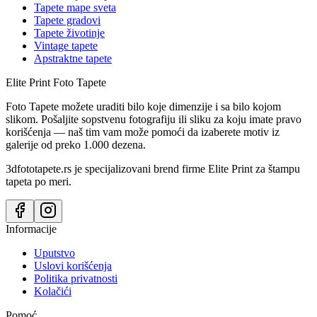
Tapete mape sveta
Tapete gradovi
Tapete životinje
Vintage tapete
Apstraktne tapete
Elite Print
Foto Tapete
Foto Tapete možete uraditi bilo koje dimenzije i sa bilo kojom
slikom. Pošaljite sopstvenu fotografiju ili sliku za koju imate pravo
korišćenja — naš tim vam može pomoći da izaberete motiv iz
galerije od preko 1.000 dezena.
3dfototapete.rs je specijalizovani brend firme Elite Print za štampu
tapeta po meri.
Informacije
Uputstvo
Uslovi korišćenja
Politika privatnosti
Kolačići
Pomoć