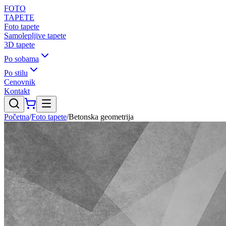
FOTO
TAPETE
Foto tapete
Samolepljive tapete
3D tapete
Po sobama
Po stilu
Cenovnik
Kontakt
Početna
/
Foto tapete
/
Betonska geometrija