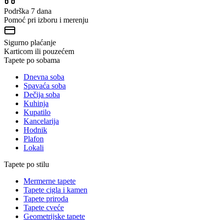
Podrška 7 dana
Pomoć pri izboru i merenju
Sigurno plaćanje
Karticom ili pouzećem
Tapete po sobama
Dnevna soba
Spavaća soba
Dečija soba
Kuhinja
Kupatilo
Kancelarija
Hodnik
Plafon
Lokali
Tapete po stilu
Mermerne tapete
Tapete cigla i kamen
Tapete priroda
Tapete cveće
Geometrijske tapete