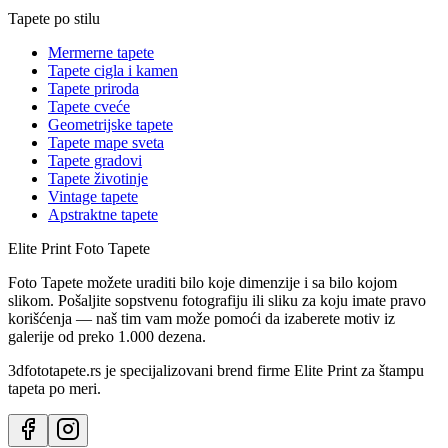
Tapete po stilu
Mermerne tapete
Tapete cigla i kamen
Tapete priroda
Tapete cveće
Geometrijske tapete
Tapete mape sveta
Tapete gradovi
Tapete životinje
Vintage tapete
Apstraktne tapete
Elite Print
Foto Tapete
Foto Tapete možete uraditi bilo koje dimenzije i sa bilo kojom
slikom. Pošaljite sopstvenu fotografiju ili sliku za koju imate pravo
korišćenja — naš tim vam može pomoći da izaberete motiv iz
galerije od preko 1.000 dezena.
3dfototapete.rs je specijalizovani brend firme Elite Print za štampu
tapeta po meri.