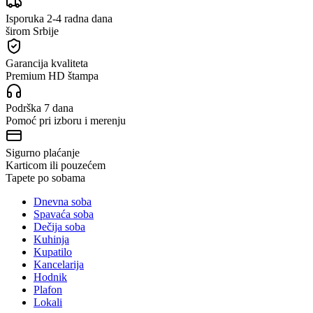
Isporuka 2-4 radna dana
širom Srbije
Garancija kvaliteta
Premium HD štampa
Podrška 7 dana
Pomoć pri izboru i merenju
Sigurno plaćanje
Karticom ili pouzećem
Tapete po sobama
Dnevna soba
Spavaća soba
Dečija soba
Kuhinja
Kupatilo
Kancelarija
Hodnik
Plafon
Lokali