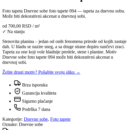
Foto tapeta Dnevne sobe foto tapete 094 — tapeta za dnevnu sobu.
Može biti dekorativni akcenat u dnevnoj sobi.
od
700,00 RSD
/ m²
✓ Na stanju
Stenovita planina – jedan od onih fenomena prirode od kojih zastaje
dah. U hladu se nazire sneg, a sa druge strane dopiru sunčevi zraci.
Tapeta za one koji vole hladnije predele, stene i planine. Motiv
Dnevne sobe foto tapete 094 može biti dekorativni akcenat u
dnevnoj sobi.
Želite drugi motiv? Pošaljite svoju sliku →
Brza isporuka
Garancija kvaliteta
Sigurno plaćanje
Podrška 7 dana
Kategorije:
Dnevne sobe
,
Foto tapete
Oznake:
Dnevne sobe