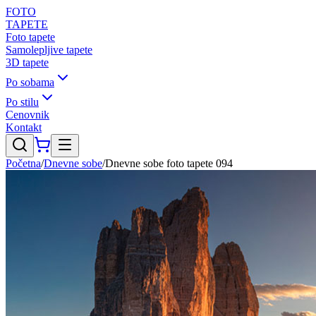
FOTO
TAPETE
Foto tapete
Samolepljive tapete
3D tapete
Po sobama
Po stilu
Cenovnik
Kontakt
Početna
/
Dnevne sobe
/
Dnevne sobe foto tapete 094