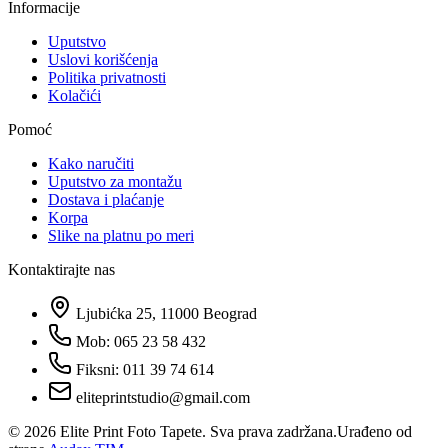
Informacije
Uputstvo
Uslovi korišćenja
Politika privatnosti
Kolačići
Pomoć
Kako naručiti
Uputstvo za montažu
Dostava i plaćanje
Korpa
Slike na platnu po meri
Kontaktirajte nas
Ljubićka 25, 11000 Beograd
Mob: 065 23 58 432
Fiksni: 011 39 74 614
eliteprintstudio@gmail.com
©
2026
Elite Print Foto Tapete. Sva prava zadržana.
Urađeno od