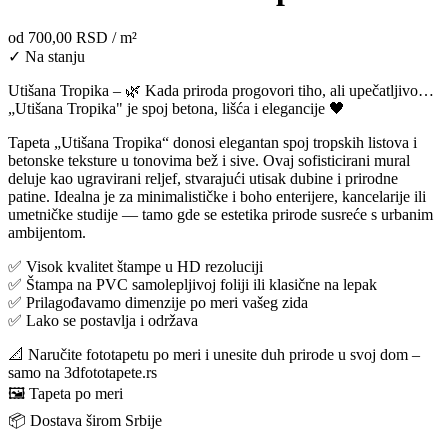
od
700,00 RSD
/ m²
✓ Na stanju
Utišana Tropika – 🌿 Kada priroda progovori tiho, ali upečatljivo…
„Utišana Tropika" je spoj betona, lišća i elegancije 🖤
Tapeta „Utišana Tropika“ donosi elegantan spoj tropskih listova i
betonske teksture u tonovima bež i sive. Ovaj sofisticirani mural
deluje kao ugravirani reljef, stvarajući utisak dubine i prirodne
patine. Idealna je za minimalističke i boho enterijere, kancelarije ili
umetničke studije — tamo gde se estetika prirode susreće s urbanim
ambijentom.
✅ Visok kvalitet štampe u HD rezoluciji
✅ Štampa na PVC samolepljivoj foliji ili klasične na lepak
✅ Prilagođavamo dimenzije po meri vašeg zida
✅ Lako se postavlja i održava
📐 Naručite fototapetu po meri i unesite duh prirode u svoj dom –
samo na 3dfototapete.rs
🖼️ Tapeta po meri
📦 Dostava širom Srbije