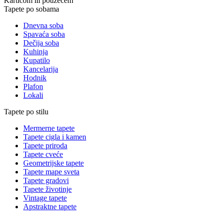
Karticom ili pouzećem
Tapete po sobama
Dnevna soba
Spavaća soba
Dečija soba
Kuhinja
Kupatilo
Kancelarija
Hodnik
Plafon
Lokali
Tapete po stilu
Mermerne tapete
Tapete cigla i kamen
Tapete priroda
Tapete cveće
Geometrijske tapete
Tapete mape sveta
Tapete gradovi
Tapete životinje
Vintage tapete
Apstraktne tapete