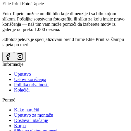
Elite Print
Foto Tapete
Foto Tapete možete uraditi bilo koje dimenzije i sa bilo kojom
slikom. Pošaljite sopstvenu fotografiju ili sliku za koju imate pravo
korišćenja — naš tim vam može pomoći da izaberete motiv iz
galerije od preko 1.000 dezena.
3dfototapete.rs je specijalizovani brend firme Elite Print za štampu
tapeta po meri.
Informacije
Uputstvo
Uslovi korišćenja
Politika privatnosti
Kolačići
Pomoć
Kako naručiti
Uputstvo za montažu
Dostava i plaćanje
Korpa
Slike na platnu po meri