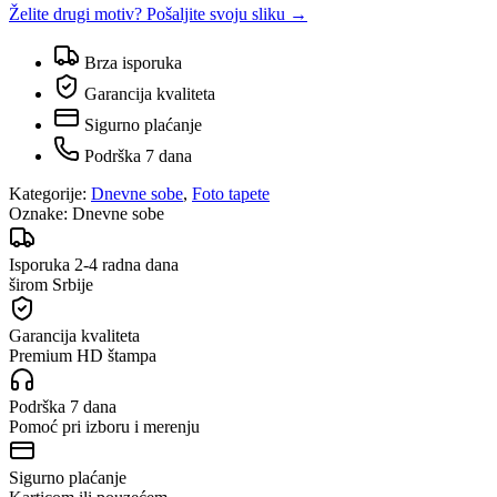
Želite drugi motiv? Pošaljite svoju sliku →
Brza isporuka
Garancija kvaliteta
Sigurno plaćanje
Podrška 7 dana
Kategorije:
Dnevne sobe
,
Foto tapete
Oznake:
Dnevne sobe
Isporuka 2-4 radna dana
širom Srbije
Garancija kvaliteta
Premium HD štampa
Podrška 7 dana
Pomoć pri izboru i merenju
Sigurno plaćanje