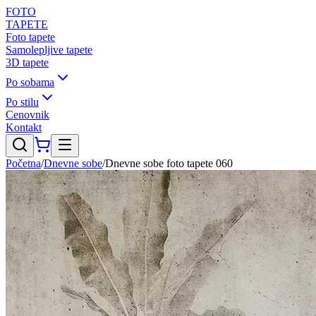
FOTO
TAPETE
Foto tapete
Samolepljive tapete
3D tapete
Po sobama
Po stilu
Cenovnik
Kontakt
Početna
/
Dnevne sobe
/
Dnevne sobe foto tapete 060