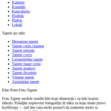
Kuhinja
Kupatilo
Kancelarija
Hodnik
Plafon
Lokali
Tapete po stilu
Mermerne tapete
Tapete cigla i kamen
Tapete priroda
Tapete cveće
Geometrijske tapete
Tapete mape sveta
Tapete gradovi
Tapete životinje
Vintage tapete
Apstraktne tapete
Elite Print
Foto Tapete
Foto Tapete možete uraditi bilo koje dimenzije i sa bilo kojom
slikom. Pošaljite sopstvenu fotografiju ili sliku za koju imate pravo
korišćenja — naš tim vam može pomoći da izaberete motiv iz