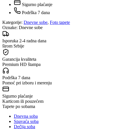
Sigurno plaćanje
Podrška 7 dana
Kategorije:
Dnevne sobe
,
Foto tapete
Oznake:
Dnevne sobe
Isporuka 2-4 radna dana
širom Srbije
Garancija kvaliteta
Premium HD štampa
Podrška 7 dana
Pomoć pri izboru i merenju
Sigurno plaćanje
Karticom ili pouzećem
Tapete po sobama
Dnevna soba
Spavaća soba
Dečija soba