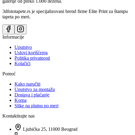
galerije od preko 1.000 dezena.
3dfototapete.rs je specijalizovani brend firme Elite Print za štampu
tapeta po meri.
Informacije
Uputstvo
Uslovi korišćenja
Politika privatnosti
Kolačići
Pomoć
Kako naručiti
Uputstvo za montažu
Dostava i plaćanje
Korpa
Slike na platnu po meri
Kontaktirajte nas
Ljubićka 25, 11000 Beograd