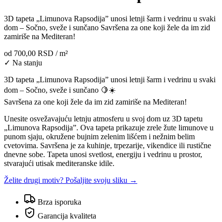
3D tapeta „Limunova Rapsodija” unosi letnji šarm i vedrinu u svaki
dom – Sočno, sveže i sunčano Savršena za one koji žele da im zid
zamiriše na Mediteran!
od
700,00 RSD
/ m²
✓ Na stanju
3D tapeta „Limunova Rapsodija” unosi letnji šarm i vedrinu u svaki
dom – Sočno, sveže i sunčano 🍋☀️
Savršena za one koji žele da im zid zamiriše na Mediteran!
Unesite osvežavajuću letnju atmosferu u svoj dom uz 3D tapetu
„Limunova Rapsodija”. Ova tapeta prikazuje zrele žute limunove u
punom sjaju, okružene bujnim zelenim lišćem i nežnim belim
cvetovima. Savršena je za kuhinje, trpezarije, vikendice ili rustične
dnevne sobe. Tapeta unosi svetlost, energiju i vedrinu u prostor,
stvarajući utisak mediteranske idile.
Želite drugi motiv? Pošaljite svoju sliku →
Brza isporuka
Garancija kvaliteta