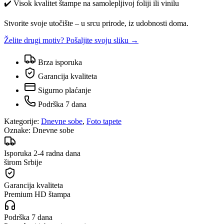
✔️ Visok kvalitet štampe na samolepljivoj foliji ili vinilu
Stvorite svoje utočište – u srcu prirode, iz udobnosti doma.
Želite drugi motiv? Pošaljite svoju sliku →
Brza isporuka
Garancija kvaliteta
Sigurno plaćanje
Podrška 7 dana
Kategorije:
Dnevne sobe
,
Foto tapete
Oznake:
Dnevne sobe
Isporuka 2-4 radna dana
širom Srbije
Garancija kvaliteta
Premium HD štampa
Podrška 7 dana