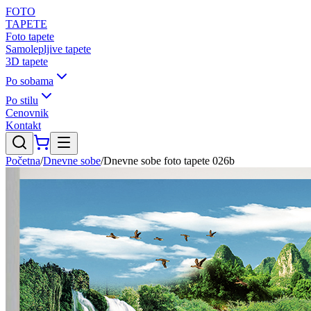
FOTO
TAPETE
Foto tapete
Samolepljive tapete
3D tapete
Po sobama
Po stilu
Cenovnik
Kontakt
Početna
/
Dnevne sobe
/
Dnevne sobe foto tapete 026b