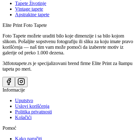
Tapete životinje
Vintage tapete
Apstraktne tapete
Elite Print
Foto Tapete
Foto Tapete možete uraditi bilo koje dimenzije i sa bilo kojom
slikom. Pošaljite sopstvenu fotografiju ili sliku za koju imate pravo
korišćenja — naš tim vam može pomoći da izaberete motiv iz
galerije od preko 1.000 dezena.
3dfototapete.rs je specijalizovani brend firme Elite Print za štampu
tapeta po meri.
Informacije
Uputstvo
Uslovi korišćenja
Politika privatnosti
Kolačići
Pomoć
Kako naručiti