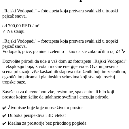
„Rajski Vodopadi“ – fototapeta koja pretvara svaki zid u tropski
pejzaž snova.
od
700,00 RSD
/ m²
✓ Na stanju
„Rajski Vodopadi" – fototapeta koja pretvara svaki zid u tropski
pejzaž snova.
Vodopadi, ptice, planine i zelenilo – kao da ste zakoračili u raj 🌿💦
Dozvolite prirodi da uđe u vaš dom uz fototapetu „Rajski Vodopadi"
– eksploziju boja, života i moćne energije vode. Ova impresivna
scena prikazuje više kaskadnih slapova okruženih bujnim zelenilom,
egzotičnim pticama i planinskim vrhovima koji stvaraju osećaj
tropske oaze.
Savršena za dnevne boravke, restorane, spa centre ili bilo koji
prostor kojem želite da udahnete svežinu i energiju prirode.
✔️ Živopisne boje koje unose život u prostor
✔️ Duboka perspektiva i 3D efekat
✔️ Idealna za prostorije bez prirodnog pogleda