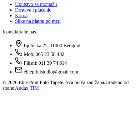
Uputstvo za montažu
Dostava i plaćanje
Korpa
Slike na platnu po meri
Kontaktirajte nas
Ljubićka 25, 11000 Beograd
Mob: 065 23 58 432
Fiksni: 011 39 74 614
eliteprintstudio@gmail.com
©
2026
Elite Print Foto Tapete. Sva prava zadržana.
Urađeno od
strane
Audax TIM