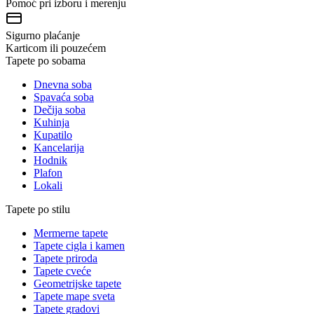
Pomoć pri izboru i merenju
Sigurno plaćanje
Karticom ili pouzećem
Tapete po sobama
Dnevna soba
Spavaća soba
Dečija soba
Kuhinja
Kupatilo
Kancelarija
Hodnik
Plafon
Lokali
Tapete po stilu
Mermerne tapete
Tapete cigla i kamen
Tapete priroda
Tapete cveće
Geometrijske tapete
Tapete mape sveta
Tapete gradovi