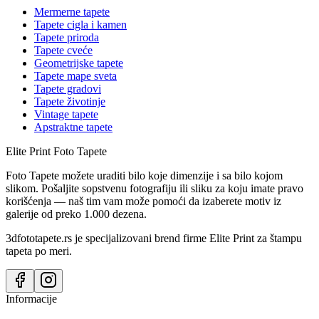
Mermerne tapete
Tapete cigla i kamen
Tapete priroda
Tapete cveće
Geometrijske tapete
Tapete mape sveta
Tapete gradovi
Tapete životinje
Vintage tapete
Apstraktne tapete
Elite Print
Foto Tapete
Foto Tapete možete uraditi bilo koje dimenzije i sa bilo kojom
slikom. Pošaljite sopstvenu fotografiju ili sliku za koju imate pravo
korišćenja — naš tim vam može pomoći da izaberete motiv iz
galerije od preko 1.000 dezena.
3dfototapete.rs je specijalizovani brend firme Elite Print za štampu
tapeta po meri.
Informacije