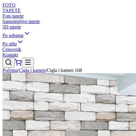
FOTO
TAPETE
Foto tapete
Samolepljive tapete
3D tapete
Po sobama
Po stilu
Cenovnik
Kontakt
Početna
/
Cigla i kamen
/
Cigla i kamen 108