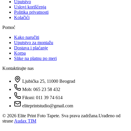
Uputstvo
Uslovi korišćenja
Politika privatnosti
Kolačići
Pomoć
Kako naručiti
Uputstvo za montažu
Dostava i plaćanje
Korpa
Slike na platnu po meri
Kontaktirajte nas
Ljubićka 25, 11000 Beograd
Mob: 065 23 58 432
Fiksni: 011 39 74 614
eliteprintstudio@gmail.com
©
2026
Elite Print Foto Tapete. Sva prava zadržana.
Urađeno od
strane
Audax TIM