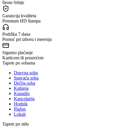
širom Srbije
Garancija kvaliteta
Premium HD štampa
Podrška 7 dana
Pomoć pri izboru i merenju
Sigurno plaćanje
Karticom ili pouzećem
Tapete po sobama
Dnevna soba
Spavaća soba
Dečija soba
Kuhinja
Kupatilo
Kancelarija
Hodnik
Plafon
Lokali
Tapete po stilu