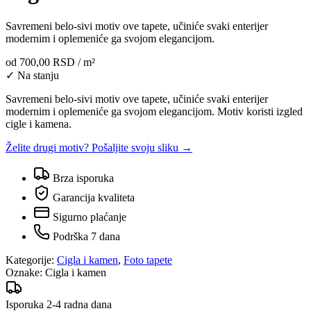
Savremeni belo-sivi motiv ove tapete, učiniće svaki enterijer
modernim i oplemeniće ga svojom elegancijom.
od
700,00 RSD
/ m²
✓ Na stanju
Savremeni belo-sivi motiv ove tapete, učiniće svaki enterijer
modernim i oplemeniće ga svojom elegancijom. Motiv koristi izgled
cigle i kamena.
Želite drugi motiv? Pošaljite svoju sliku →
Brza isporuka
Garancija kvaliteta
Sigurno plaćanje
Podrška 7 dana
Kategorije:
Cigla i kamen
,
Foto tapete
Oznake:
Cigla i kamen
Isporuka 2-4 radna dana