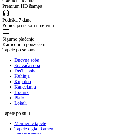
Garancija kvaliteta
Premium HD štampa
Podrška 7 dana
Pomoć pri izboru i merenju
Sigurno plaćanje
Karticom ili pouzećem
Tapete po sobama
Dnevna soba
Spavaća soba
Dečija soba
Kuhinja
Kupatilo
Kancelarija
Hodnik
Plafon
Lokali
Tapete po stilu
Mermerne tapete
Tapete cigla i kamen