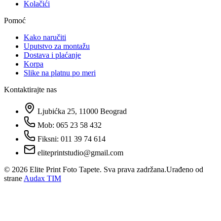
Kolačići
Pomoć
Kako naručiti
Uputstvo za montažu
Dostava i plaćanje
Korpa
Slike na platnu po meri
Kontaktirajte nas
Ljubićka 25, 11000 Beograd
Mob: 065 23 58 432
Fiksni: 011 39 74 614
eliteprintstudio@gmail.com
©
2026
Elite Print Foto Tapete. Sva prava zadržana.
Urađeno od
strane
Audax TIM