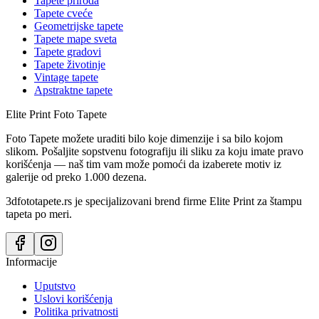
Tapete priroda
Tapete cveće
Geometrijske tapete
Tapete mape sveta
Tapete gradovi
Tapete životinje
Vintage tapete
Apstraktne tapete
Elite Print
Foto Tapete
Foto Tapete možete uraditi bilo koje dimenzije i sa bilo kojom
slikom. Pošaljite sopstvenu fotografiju ili sliku za koju imate pravo
korišćenja — naš tim vam može pomoći da izaberete motiv iz
galerije od preko 1.000 dezena.
3dfototapete.rs je specijalizovani brend firme Elite Print za štampu
tapeta po meri.
Informacije
Uputstvo
Uslovi korišćenja
Politika privatnosti