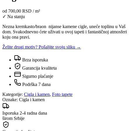
od
700,00 RSD
/ m²
✓ Na stanju
Nezna kremkasto/braon nijanse kamene cigle, uneće toplinu u Vaš
dom. Svakodnevno ćete uživati u ovoj tapeti i fantastičnoj atmosferi
koju ona pravi.
Želite drugi motiv? Pošaljite svoju sliku →
Brza isporuka
Garancija kvaliteta
Sigurno plaćanje
Podrška 7 dana
Kategorije:
Cigla i kamen
,
Foto tapete
Oznake:
Cigla i kamen
Isporuka 2-4 radna dana
širom Srbije