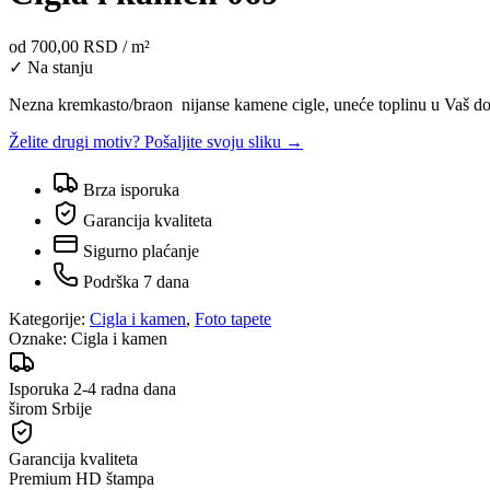
od
700,00 RSD
/ m²
✓ Na stanju
Nezna kremkasto/braon nijanse kamene cigle, uneće toplinu u Vaš dom.
Želite drugi motiv? Pošaljite svoju sliku →
Brza isporuka
Garancija kvaliteta
Sigurno plaćanje
Podrška 7 dana
Kategorije:
Cigla i kamen
,
Foto tapete
Oznake:
Cigla i kamen
Isporuka 2-4 radna dana
širom Srbije
Garancija kvaliteta
Premium HD štampa