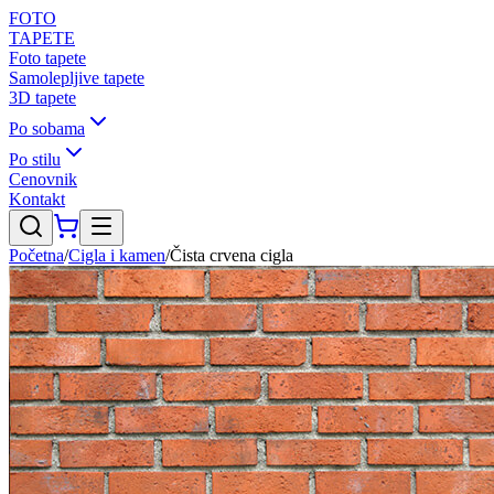
FOTO
TAPETE
Foto tapete
Samolepljive tapete
3D tapete
Po sobama
Po stilu
Cenovnik
Kontakt
Početna
/
Cigla i kamen
/
Čista crvena cigla