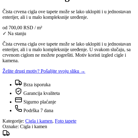
Čista crvena cigla ove tapete može se lako uklopiti i u jednostavan
enterijer, ali i u malo kompleksnije uređenje.
od
700,00 RSD
/ m²
✓ Na stanju
Čista crvena cigla ove tapete može se lako uklopiti i u jednostavan
enterijer, ali i u malo kompleksnije uređenje. U svakom slučaju, sa
crvenom ciglom ne možete pogrešiti. Motiv koristi izgled cigle i
kamena.
Želite drugi motiv? Pošaljite svoju sliku →
Brza isporuka
Garancija kvaliteta
Sigurno plaćanje
Podrška 7 dana
Kategorije:
Cigla i kamen
,
Foto tapete
Oznake:
Cigla i kamen