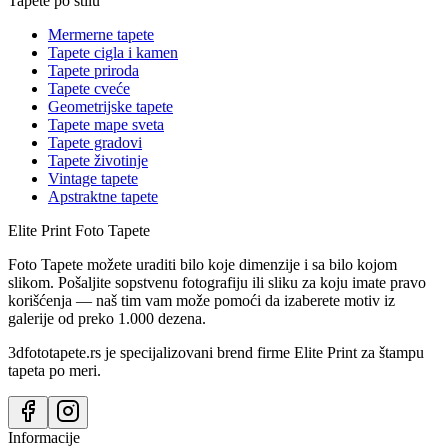
Tapete po stilu
Mermerne tapete
Tapete cigla i kamen
Tapete priroda
Tapete cveće
Geometrijske tapete
Tapete mape sveta
Tapete gradovi
Tapete životinje
Vintage tapete
Apstraktne tapete
Elite Print
Foto Tapete
Foto Tapete možete uraditi bilo koje dimenzije i sa bilo kojom
slikom. Pošaljite sopstvenu fotografiju ili sliku za koju imate pravo
korišćenja — naš tim vam može pomoći da izaberete motiv iz
galerije od preko 1.000 dezena.
3dfototapete.rs je specijalizovani brend firme Elite Print za štampu
tapeta po meri.
Informacije