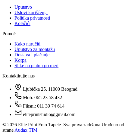
Uputstvo
Uslovi korišćenja
Politika privatnosti
Kolačići
Pomoć
Kako naručiti
Uputstvo za montažu
Dostava i plaćanje
Korpa
Slike na platnu po meri
Kontaktirajte nas
Ljubićka 25, 11000 Beograd
Mob: 065 23 58 432
Fiksni: 011 39 74 614
eliteprintstudio@gmail.com
©
2026
Elite Print Foto Tapete. Sva prava zadržana.
Urađeno od
strane
Audax TIM