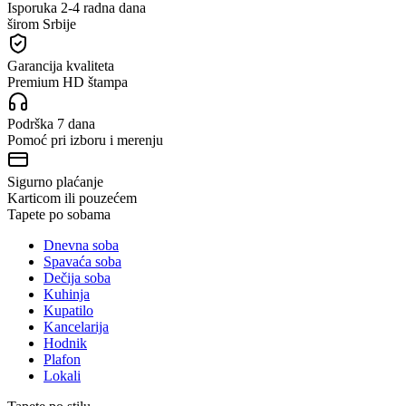
Isporuka 2-4 radna dana
širom Srbije
Garancija kvaliteta
Premium HD štampa
Podrška 7 dana
Pomoć pri izboru i merenju
Sigurno plaćanje
Karticom ili pouzećem
Tapete po sobama
Dnevna soba
Spavaća soba
Dečija soba
Kuhinja
Kupatilo
Kancelarija
Hodnik
Plafon
Lokali