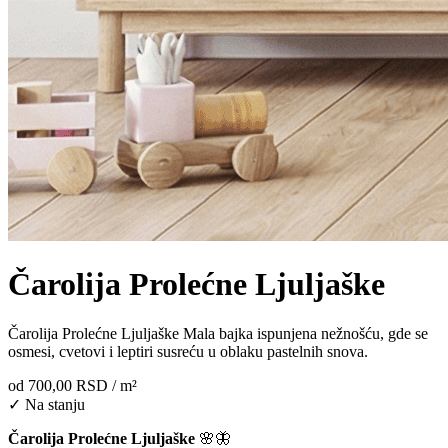
Čarolija Prolećne Ljuljaške
Čarolija Prolećne Ljuljaške Mala bajka ispunjena nežnošću, gde se
osmesi, cvetovi i leptiri susreću u oblaku pastelnih snova.
od
700,00 RSD
/ m²
✓ Na stanju
Čarolija Prolećne Ljuljaške
🌸🦋