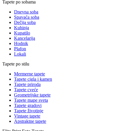
Tapete po sobama
Dnevna soba
Spavaća soba
Dečija soba
Kuhinja
Kupatilo
Kancelarija
Hodnik
Plafon
Lokali
Tapete po stilu
Mermerne tapete
Tapete cigla i kamen
Tapete priroda
Tapete cveće
Geometrijske tapete
Tapete mape sveta
Tapete gradovi
Tapete životinje
Vintage tapete
Apstraktne tapete