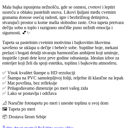
Mala bajka ispunjena nežnošću, gde se osmesi, cvetovi i leptiri
susreću u oblaku pastelnih snova. Likovi ljuljani među cvetnim
granama donose osećaj radosti, igre i bezbrižnog detinjstva,
stvarajući prostor u kome mašta slobodno raste. Ova tapeta pretvara
dečiju sobu u toplo i razigrano utočište puno nežnih emocija i
sigurnosti. 💕✨
Tapeta sa pastelnim cvetnim motivima i bajkovitim likovima
savršeno se uklapa u dečije i bebeće sobe. Suptilne boje, mekani
prelazi i bogati detalji stvaraju harmoničan ambijent koji umiruje,
inspiriše i prati dete kroz prve godine odrastanja. Idealan izbor za
enterijer koji želi da spoji estetiku, toplinu i bajkovitu atmosferu.
✅ Visok kvalitet štampe u HD rezoluciji
✅ Štampa na PVC samolepljivoj foliji, reljefne ili klasične na lepak
✅ Mat površina, bez refleksije
✅ Prilagođavamo dimenzije po meri vašeg zida
✅ Lako se postavlja i održava
📐 Naručite fototapetu po meri i unesite toplinu u svoj dom
🖼️ Tapeta po meri
📦 Dostava širom Srbije