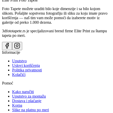
Elite Print
Foto Tapete
Foto Tapete možete uraditi bilo koje dimenzije i sa bilo kojom
slikom. Pošaljite sopstvenu fotografiju ili sliku za koju imate pravo
korišćenja — naš tim vam može pomoći da izaberete motiv iz
galerije od preko 1.000 dezena.
3dfototapete.rs je specijalizovani brend firme Elite Print za štampu
tapeta po meri.
Informacije
Uputstvo
Uslovi korišćenja
Politika privatnosti
Kolačići
Pomoć
Kako naručiti
Uputstvo za montažu
Dostava i plaćanje
Korpa
Slike na platnu po meri