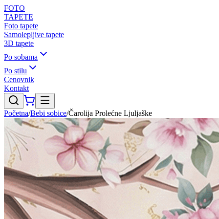
FOTO
TAPETE
Foto tapete
Samolepljive tapete
3D tapete
Po sobama
Po stilu
Cenovnik
Kontakt
Početna
/
Bebi sobice
/
Čarolija Prolećne Ljuljaške