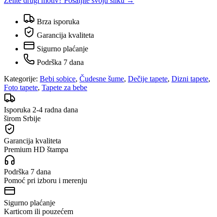
Želite drugi motiv? Pošaljite svoju sliku →
Brza isporuka
Garancija kvaliteta
Sigurno plaćanje
Podrška 7 dana
Kategorije:
Bebi sobice
,
Čudesne šume
,
Dečije tapete
,
Dizni tapete
,
Foto tapete
,
Tapete za bebe
Isporuka 2-4 radna dana
širom Srbije
Garancija kvaliteta
Premium HD štampa
Podrška 7 dana
Pomoć pri izboru i merenju
Sigurno plaćanje
Karticom ili pouzećem