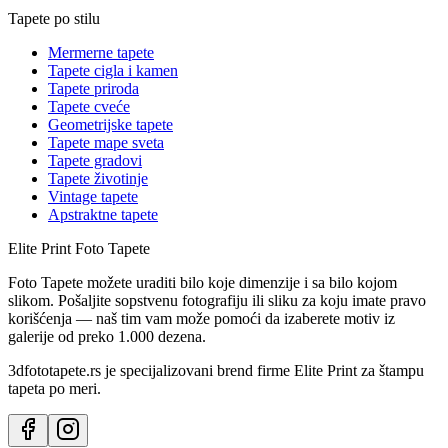
Tapete po stilu
Mermerne tapete
Tapete cigla i kamen
Tapete priroda
Tapete cveće
Geometrijske tapete
Tapete mape sveta
Tapete gradovi
Tapete životinje
Vintage tapete
Apstraktne tapete
Elite Print
Foto Tapete
Foto Tapete možete uraditi bilo koje dimenzije i sa bilo kojom
slikom. Pošaljite sopstvenu fotografiju ili sliku za koju imate pravo
korišćenja — naš tim vam može pomoći da izaberete motiv iz
galerije od preko 1.000 dezena.
3dfototapete.rs je specijalizovani brend firme Elite Print za štampu
tapeta po meri.