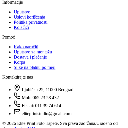
Informacije
Uputstvo
Uslovi korišćenja
Politika privatnosti
Kolačići
Pomoć
Kako naručiti
Uputstvo za montažu
Dostava i plaćanje
Korpa
Slike na platnu po meri
Kontaktirajte nas
Ljubićka 25, 11000 Beograd
Mob: 065 23 58 432
Fiksni: 011 39 74 614
eliteprintstudio@gmail.com
©
2026
Elite Print Foto Tapete. Sva prava zadržana.
Urađeno od