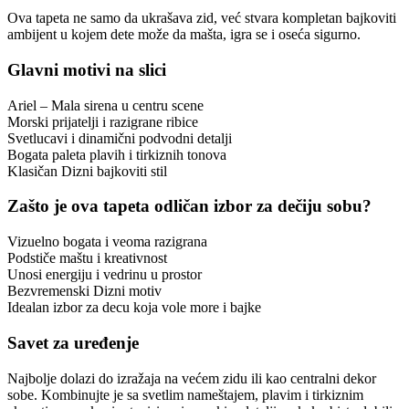
Ova tapeta ne samo da ukrašava zid, već stvara kompletan bajkoviti
ambijent u kojem dete može da mašta, igra se i oseća sigurno.
Glavni motivi na slici
Ariel – Mala sirena u centru scene
Morski prijatelji i razigrane ribice
Svetlucavi i dinamični podvodni detalji
Bogata paleta plavih i tirkiznih tonova
Klasičan Dizni bajkoviti stil
Zašto je ova tapeta odličan izbor za dečiju sobu?
Vizuelno bogata i veoma razigrana
Podstiče maštu i kreativnost
Unosi energiju i vedrinu u prostor
Bezvremenski Dizni motiv
Idealan izbor za decu koja vole more i bajke
Savet za uređenje
Najbolje dolazi do izražaja na većem zidu ili kao centralni dekor
sobe. Kombinujte je sa svetlim nameštajem, plavim i tirkiznim