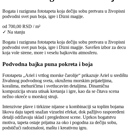
Bogata i razigrana fototapeta koja dečiju sobu pretvara u živopisni
podvodni svet pun boja, igre i Dizni magije.
od
700,00 RSD
/ m²
✓ Na stanju
Bogata i razigrana fototapeta koja dečiju sobu pretvara u živopisni
podvodni svet pun boja, igre i Dizni magije. Savršen izbor za decu
koja vole sirene, more i veselu bajkovitu atmosferu.
Podvodna bajka puna pokreta i boja
Fototapeta „Ariel i vrtlog morske čarolije“ prikazuje Ariel u središtu
živahnog podvodnog sveta, okruženu morskim prijateljima,
koralima, mehurićima i svetlucavim detaljima. Dinamična
kompozicija stvara utisak kretanja i igre, kao da se čitava scena
nežno okreće u morskoj struji.
Intenzivne plave i tirkizne nijanse u kombinaciji sa toplim bojama
likova daju tapeti snažan vizuelni efekat, dok pažljivo raspoređeni
detalji održavaju sklad i preglednost scene. Uprkos bogatstvu
motiva, tapeta ostaje prijatna za oko i pogodna za dečiju sobu,
podstičući radoznalost, maštu i kreativnu igru.