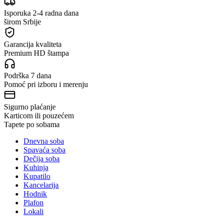
Isporuka 2-4 radna dana
širom Srbije
Garancija kvaliteta
Premium HD štampa
Podrška 7 dana
Pomoć pri izboru i merenju
Sigurno plaćanje
Karticom ili pouzećem
Tapete po sobama
Dnevna soba
Spavaća soba
Dečija soba
Kuhinja
Kupatilo
Kancelarija
Hodnik
Plafon
Lokali