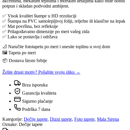
akcentima, mekanim tepisima i morskim detaljima kako biste dobili
potpun i skladan podvodni ambijent.
✅ Visok kvalitet štampe u HD rezoluciji
✅ Štampa na PVC samolepljivoj foliji, reljefne ili klasične na lepak
✅ Mat površina, bez refleksije
✅ Prilagođavamo dimenzije po meri vašeg zida
✅ Lako se postavlja i održava
📐 Naručite fototapetu po meri i unesite toplinu u svoj dom
🖼️ Tapeta po meri
📦 Dostava širom Srbije
Želite drugi motiv? Pošaljite svoju sliku →
Brza isporuka
Garancija kvaliteta
Sigurno plaćanje
Podrška 7 dana
Kategorije:
Dečije tapete
,
Dizni tapete
,
Foto tapete
,
Mala Sirena
Oznake:
Dečije tapete