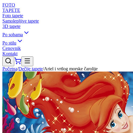
FOTO
TAPETE
Foto tapete
Samolepljive tapete
3D tapete
Po sobama
Po stilu
Cenovnik
Kontakt
Početna
/
Dečije tapete
/
Ariel i vrtlog morske čarolije