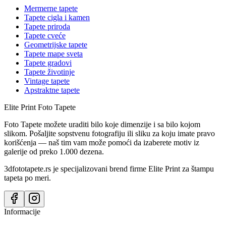
Mermerne tapete
Tapete cigla i kamen
Tapete priroda
Tapete cveće
Geometrijske tapete
Tapete mape sveta
Tapete gradovi
Tapete životinje
Vintage tapete
Apstraktne tapete
Elite Print
Foto Tapete
Foto Tapete možete uraditi bilo koje dimenzije i sa bilo kojom
slikom. Pošaljite sopstvenu fotografiju ili sliku za koju imate pravo
korišćenja — naš tim vam može pomoći da izaberete motiv iz
galerije od preko 1.000 dezena.
3dfototapete.rs je specijalizovani brend firme Elite Print za štampu
tapeta po meri.
Informacije