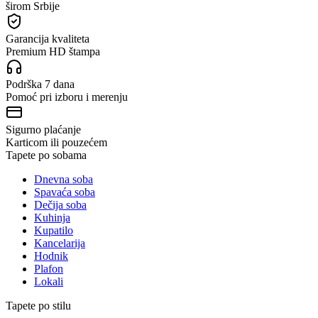
širom Srbije
Garancija kvaliteta
Premium HD štampa
Podrška 7 dana
Pomoć pri izboru i merenju
Sigurno plaćanje
Karticom ili pouzećem
Tapete po sobama
Dnevna soba
Spavaća soba
Dečija soba
Kuhinja
Kupatilo
Kancelarija
Hodnik
Plafon
Lokali
Tapete po stilu