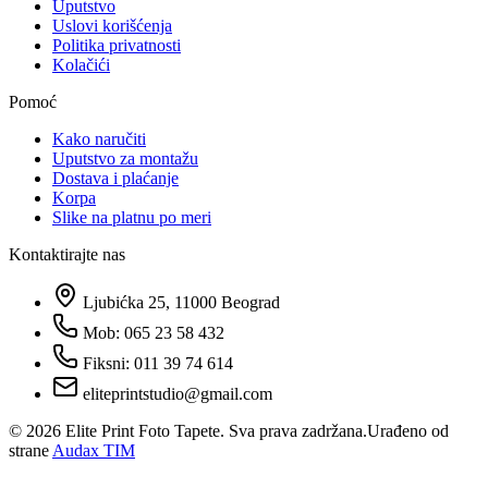
Uputstvo
Uslovi korišćenja
Politika privatnosti
Kolačići
Pomoć
Kako naručiti
Uputstvo za montažu
Dostava i plaćanje
Korpa
Slike na platnu po meri
Kontaktirajte nas
Ljubićka 25, 11000 Beograd
Mob: 065 23 58 432
Fiksni: 011 39 74 614
eliteprintstudio@gmail.com
©
2026
Elite Print Foto Tapete. Sva prava zadržana.
Urađeno od
strane
Audax TIM