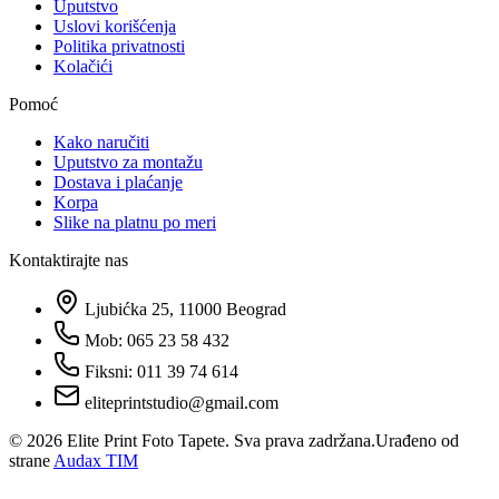
Uputstvo
Uslovi korišćenja
Politika privatnosti
Kolačići
Pomoć
Kako naručiti
Uputstvo za montažu
Dostava i plaćanje
Korpa
Slike na platnu po meri
Kontaktirajte nas
Ljubićka 25, 11000 Beograd
Mob: 065 23 58 432
Fiksni: 011 39 74 614
eliteprintstudio@gmail.com
©
2026
Elite Print Foto Tapete. Sva prava zadržana.
Urađeno od
strane
Audax TIM