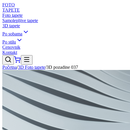
FOTO
TAPETE
Foto tapete
Samolepljive tapete
3D tapete
Po sobama
Po stilu
Cenovnik
Kontakt
Početna
/
3D Foto tapete
/
3D pozadine 037