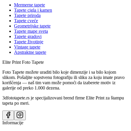
Mermerne tapete
Tapete cigla i kamen
Tapete priroda
Tapete cveće
Geometrijske tapete
Tapete mape sveta
Tapete gradovi
Tapete životinje
Vintage tapete
Apstraktne tapete
Elite Print
Foto Tapete
Foto Tapete možete uraditi bilo koje dimenzije i sa bilo kojom
slikom. Pošaljite sopstvenu fotografiju ili sliku za koju imate pravo
korišćenja — naš tim vam može pomoći da izaberete motiv iz
galerije od preko 1.000 dezena.
3dfototapete.rs je specijalizovani brend firme Elite Print za štampu
tapeta po meri.
Informacije