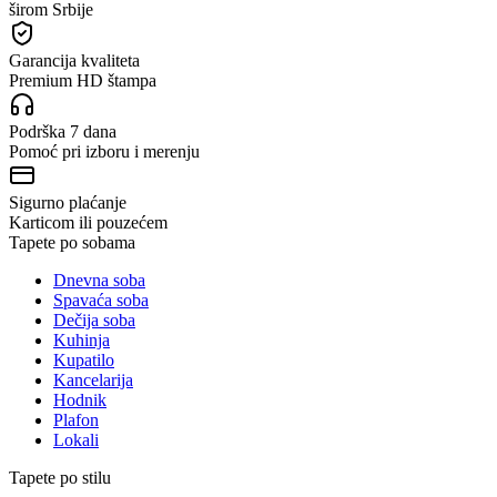
širom Srbije
Garancija kvaliteta
Premium HD štampa
Podrška 7 dana
Pomoć pri izboru i merenju
Sigurno plaćanje
Karticom ili pouzećem
Tapete po sobama
Dnevna soba
Spavaća soba
Dečija soba
Kuhinja
Kupatilo
Kancelarija
Hodnik
Plafon
Lokali
Tapete po stilu