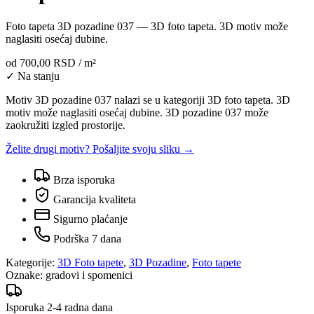
Foto tapeta 3D pozadine 037 — 3D foto tapeta. 3D motiv može
naglasiti osećaj dubine.
od
700,00 RSD
/ m²
✓ Na stanju
Motiv 3D pozadine 037 nalazi se u kategoriji 3D foto tapeta. 3D
motiv može naglasiti osećaj dubine. 3D pozadine 037 može
zaokružiti izgled prostorije.
Želite drugi motiv? Pošaljite svoju sliku →
Brza isporuka
Garancija kvaliteta
Sigurno plaćanje
Podrška 7 dana
Kategorije:
3D Foto tapete
,
3D Pozadine
,
Foto tapete
Oznake:
gradovi i spomenici
Isporuka 2-4 radna dana