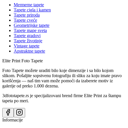
Mermerne tapete
Tapete cigla i kamen
Tapete priroda
Tapete cveće
Geometrijske tapete
Tapete mape sveta
Tapete gradovi
Tapete životinje
Vintage tapete
Apstraktne tapete
Elite Print
Foto Tapete
Foto Tapete možete uraditi bilo koje dimenzije i sa bilo kojom
slikom. Pošaljite sopstvenu fotografiju ili sliku za koju imate pravo
korišćenja — naš tim vam može pomoći da izaberete motiv iz
galerije od preko 1.000 dezena.
3dfototapete.rs je specijalizovani brend firme Elite Print za štampu
tapeta po meri.
Informacije