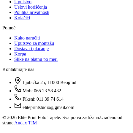
Uputstvo
Uslovi korišćenja
Politika privatnosti
Kolačići
Pomoć
Kako naručiti
Uputstvo za montažu
Dostava i plaćanje
Korpa
Slike na platnu po meri
Kontaktirajte nas
Ljubićka 25, 11000 Beograd
Mob: 065 23 58 432
Fiksni: 011 39 74 614
eliteprintstudio@gmail.com
©
2026
Elite Print Foto Tapete. Sva prava zadržana.
Urađeno od
strane
Audax TIM