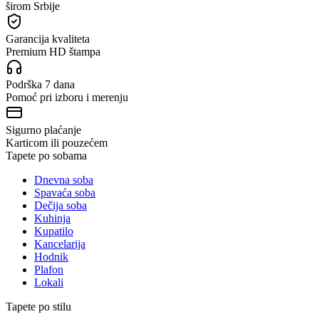
širom Srbije
Garancija kvaliteta
Premium HD štampa
Podrška 7 dana
Pomoć pri izboru i merenju
Sigurno plaćanje
Karticom ili pouzećem
Tapete po sobama
Dnevna soba
Spavaća soba
Dečija soba
Kuhinja
Kupatilo
Kancelarija
Hodnik
Plafon
Lokali
Tapete po stilu