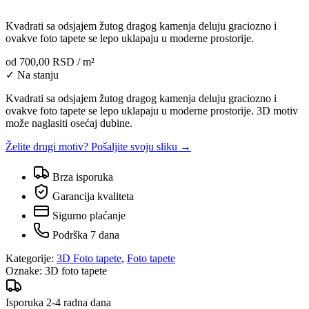
Kvadrati sa odsjajem žutog dragog kamenja deluju graciozno i
ovakve foto tapete se lepo uklapaju u moderne prostorije.
od
700,00 RSD
/ m²
✓ Na stanju
Kvadrati sa odsjajem žutog dragog kamenja deluju graciozno i
ovakve foto tapete se lepo uklapaju u moderne prostorije. 3D motiv
može naglasiti osećaj dubine.
Želite drugi motiv? Pošaljite svoju sliku →
Brza isporuka
Garancija kvaliteta
Sigurno plaćanje
Podrška 7 dana
Kategorije:
3D Foto tapete
,
Foto tapete
Oznake:
3D foto tapete
Isporuka 2-4 radna dana