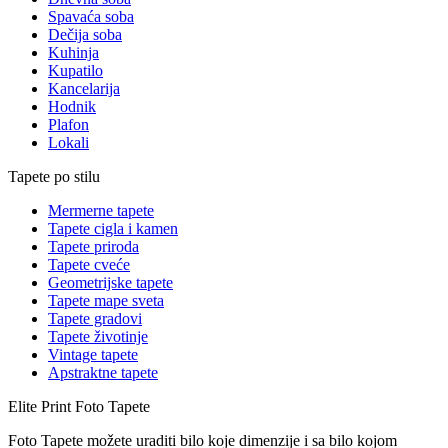
Spavaća soba
Dečija soba
Kuhinja
Kupatilo
Kancelarija
Hodnik
Plafon
Lokali
Tapete po stilu
Mermerne tapete
Tapete cigla i kamen
Tapete priroda
Tapete cveće
Geometrijske tapete
Tapete mape sveta
Tapete gradovi
Tapete životinje
Vintage tapete
Apstraktne tapete
Elite Print
Foto Tapete
Foto Tapete možete uraditi bilo koje dimenzije i sa bilo kojom