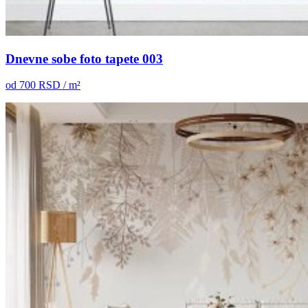
Dnevne sobe foto tapete 003
od
700
RSD / m²