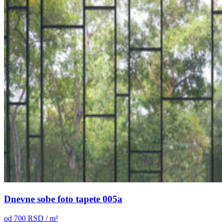
Dnevne sobe foto tapete 005a
od
700
RSD / m²