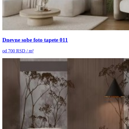
Dnevne sobe foto tapete 011
od
700
RSD / m²