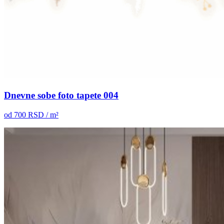
Dnevne sobe foto tapete 004
od
700
RSD / m²