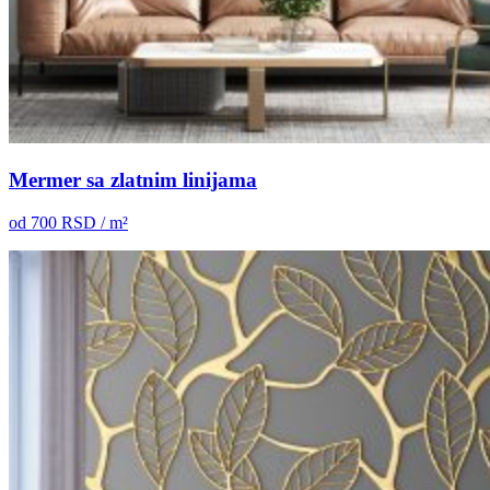
Mermer sa zlatnim linijama
od
700
RSD / m²