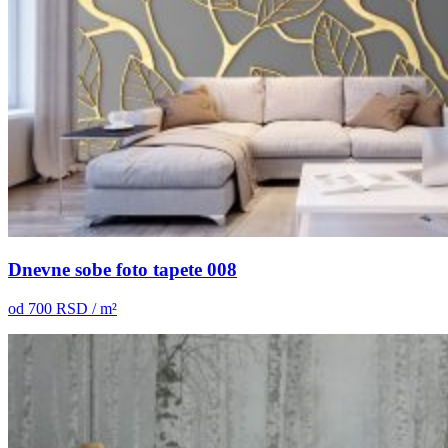
Dnevne sobe foto tapete 008
od
700
RSD / m²