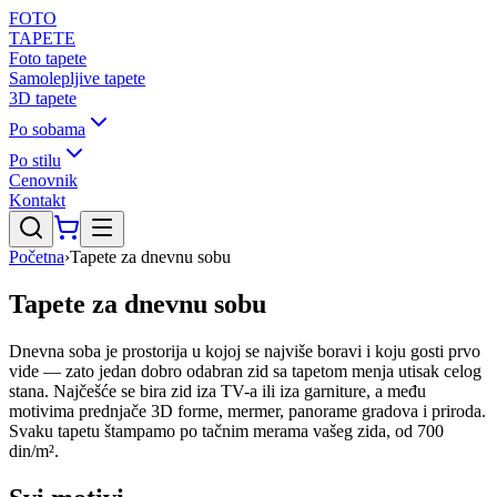
FOTO
TAPETE
Foto tapete
Samolepljive tapete
3D tapete
Po sobama
Po stilu
Cenovnik
Kontakt
Početna
›
Tapete za dnevnu sobu
Tapete za dnevnu sobu
Dnevna soba je prostorija u kojoj se najviše boravi i koju gosti prvo
vide — zato jedan dobro odabran zid sa tapetom menja utisak celog
stana. Najčešće se bira zid iza TV-a ili iza garniture, a među
motivima prednjače 3D forme, mermer, panorame gradova i priroda.
Svaku tapetu štampamo po tačnim merama vašeg zida, od 700
din/m².