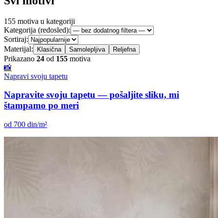
Svi motivi
155
motiva u kategoriji
Kategorija (redosled):
Sortiraj:
Materijal:
Klasična
Samolepljiva
Reljefna
Prikazano
24
od
155
motiva
📸
Napravi svoju tapetu
Napravite svoju tapetu — pošaljite sliku, mi
štampamo po meri
od 700 din/m²