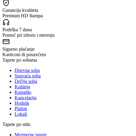
Garancija kvaliteta
Premium HD štampa
Podrška 7 dana
Pomoć pri izboru i merenju
Sigurno plaćanje
Karticom ili pouzećem
Tapete po sobama
Dnevna soba
Spavaća soba
Dečija soba
Kuhinja
Kupatilo
Kancelarija
Hodnik
Plafon
Lokali
Tapete po stilu
Mermerne tapete