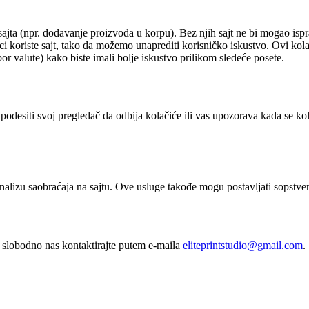
a (npr. dodavanje proizvoda u korpu). Bez njih sajt ne bi mogao ispr
riste sajt, tako da možemo unaprediti korisničko iskustvo. Ovi kolači
or valute) kako biste imali bolje iskustvo prilikom sledeće posete.
podesiti svoj pregledač da odbija kolačiće ili vas upozorava kada se kol
nalizu saobraćaja na sajtu. Ove usluge takođe mogu postavljati sopstven
, slobodno nas kontaktirajte putem e-maila
eliteprintstudio@gmail.com
.