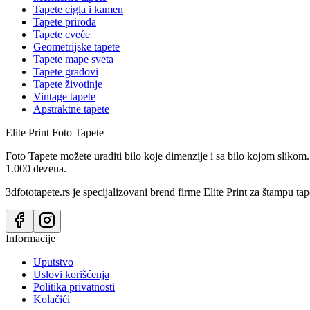
Tapete cigla i kamen
Tapete priroda
Tapete cveće
Geometrijske tapete
Tapete mape sveta
Tapete gradovi
Tapete životinje
Vintage tapete
Apstraktne tapete
Elite Print
Foto Tapete
Foto Tapete možete uraditi bilo koje dimenzije i sa bilo kojom slikom.
1.000 dezena.
3dfototapete.rs je specijalizovani brend firme Elite Print za štampu tap
Informacije
Uputstvo
Uslovi korišćenja
Politika privatnosti
Kolačići