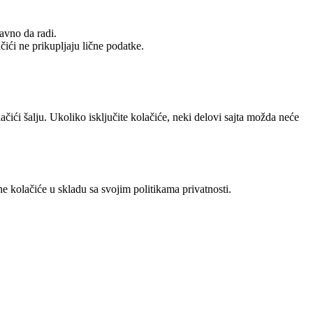
avno da radi.
ći ne prikupljaju lične podatke.
ačići šalju. Ukoliko isključite kolačiće, neki delovi sajta možda neće
e kolačiće u skladu sa svojim politikama privatnosti.