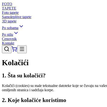
FOTO
TAPETE
Foto tapete
Samolepljive tapete
3D tapete
Po sobama
Po stilu
Cenovnik
Kontakt
Kolačići
1. Šta su kolačići?
Kolačići (cookies) su male tekstualne datoteke koje se čuvaju na vaše
omiljenih stranica i sadržaja korpe.
2. Koje kolačiće koristimo