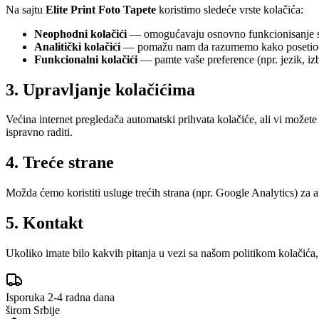
Na sajtu
Elite Print Foto Tapete
koristimo sledeće vrste kolačića:
Neophodni kolačići
— omogućavaju osnovno funkcionisanje sajt
Analitički kolačići
— pomažu nam da razumemo kako posetioci ko
Funkcionalni kolačići
— pamte vaše preference (npr. jezik, izb
3. Upravljanje kolačićima
Većina internet pregledača automatski prihvata kolačiće, ali vi možete 
ispravno raditi.
4. Treće strane
Možda ćemo koristiti usluge trećih strana (npr. Google Analytics) za a
5. Kontakt
Ukoliko imate bilo kakvih pitanja u vezi sa našom politikom kolačića
Isporuka 2-4 radna dana
širom Srbije