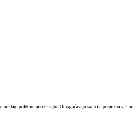
m uređaju prilikom posete sajtu. Omogućavaju sajtu da prepozna vaš ure