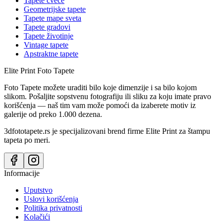
Tapete cveće
Geometrijske tapete
Tapete mape sveta
Tapete gradovi
Tapete životinje
Vintage tapete
Apstraktne tapete
Elite Print
Foto Tapete
Foto Tapete možete uraditi bilo koje dimenzije i sa bilo kojom
slikom. Pošaljite sopstvenu fotografiju ili sliku za koju imate pravo
korišćenja — naš tim vam može pomoći da izaberete motiv iz
galerije od preko 1.000 dezena.
3dfototapete.rs je specijalizovani brend firme Elite Print za štampu
tapeta po meri.
Informacije
Uputstvo
Uslovi korišćenja
Politika privatnosti
Kolačići