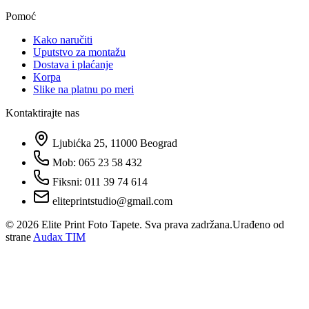
Pomoć
Kako naručiti
Uputstvo za montažu
Dostava i plaćanje
Korpa
Slike na platnu po meri
Kontaktirajte nas
Ljubićka 25, 11000 Beograd
Mob: 065 23 58 432
Fiksni: 011 39 74 614
eliteprintstudio@gmail.com
©
2026
Elite Print Foto Tapete. Sva prava zadržana.
Urađeno od
strane
Audax TIM