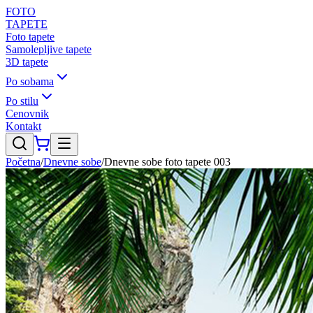
FOTO
TAPETE
Foto tapete
Samolepljive tapete
3D tapete
Po sobama
Po stilu
Cenovnik
Kontakt
Početna
/
Dnevne sobe
/
Dnevne sobe foto tapete 003