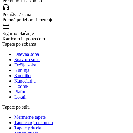
Premium HD štampa
Podrška 7 dana
Pomoć pri izboru i merenju
Sigurno plaćanje
Karticom ili pouzećem
Tapete po sobama
Dnevna soba
Spavaća soba
Dečija soba
Kuhinja
Kupatilo
Kancelarija
Hodnik
Plafon
Lokali
Tapete po stilu
Mermerne tapete
Tapete cigla i kamen
Tapete priroda