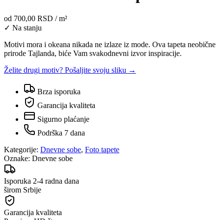
od
700,00 RSD
/ m²
✓ Na stanju
Motivi mora i okeana nikada ne izlaze iz mode. Ova tapeta neobične
prirode Tajlanda, biće Vam svakodnevni izvor inspiracije.
Želite drugi motiv? Pošaljite svoju sliku →
Brza isporuka
Garancija kvaliteta
Sigurno plaćanje
Podrška 7 dana
Kategorije:
Dnevne sobe
,
Foto tapete
Oznake:
Dnevne sobe
Isporuka 2-4 radna dana
širom Srbije
Garancija kvaliteta