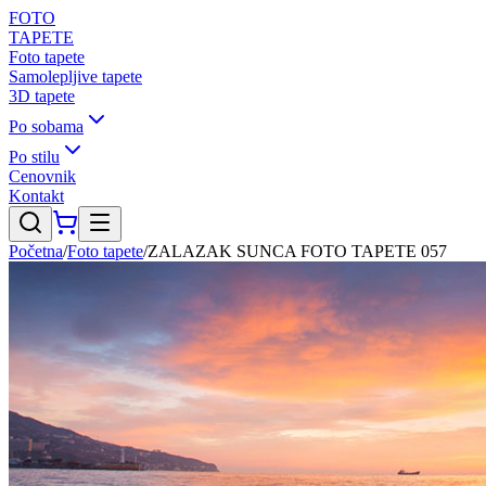
FOTO
TAPETE
Foto tapete
Samolepljive tapete
3D tapete
Po sobama
Po stilu
Cenovnik
Kontakt
Početna
/
Foto tapete
/
ZALAZAK SUNCA FOTO TAPETE 057