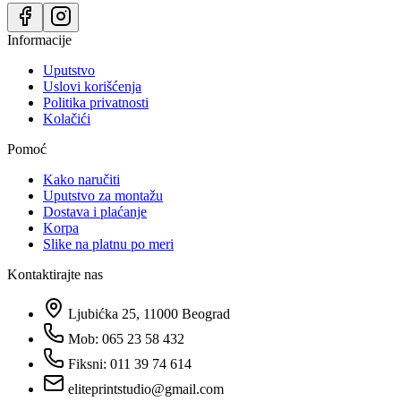
Informacije
Uputstvo
Uslovi korišćenja
Politika privatnosti
Kolačići
Pomoć
Kako naručiti
Uputstvo za montažu
Dostava i plaćanje
Korpa
Slike na platnu po meri
Kontaktirajte nas
Ljubićka 25, 11000 Beograd
Mob: 065 23 58 432
Fiksni: 011 39 74 614
eliteprintstudio@gmail.com