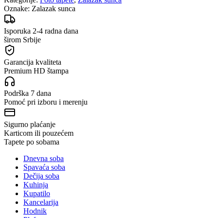
Oznake:
Zalazak sunca
Isporuka 2-4 radna dana
širom Srbije
Garancija kvaliteta
Premium HD štampa
Podrška 7 dana
Pomoć pri izboru i merenju
Sigurno plaćanje
Karticom ili pouzećem
Tapete po sobama
Dnevna soba
Spavaća soba
Dečija soba
Kuhinja
Kupatilo
Kancelarija
Hodnik