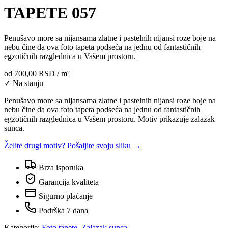
TAPETE 057
Penušavo more sa nijansama zlatne i pastelnih nijansi roze boje na
nebu čine da ova foto tapeta podseća na jednu od fantastičnih
egzotičnih razglednica u Vašem prostoru.
od
700,00 RSD
/ m²
✓ Na stanju
Penušavo more sa nijansama zlatne i pastelnih nijansi roze boje na
nebu čine da ova foto tapeta podseća na jednu od fantastičnih
egzotičnih razglednica u Vašem prostoru. Motiv prikazuje zalazak
sunca.
Želite drugi motiv? Pošaljite svoju sliku →
Brza isporuka
Garancija kvaliteta
Sigurno plaćanje
Podrška 7 dana
Kategorije:
Foto tapete
,
Zalazak sunca