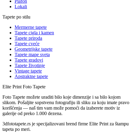
Plafon
Lokali
Tapete po stilu
Mermerne tapete
Tapete cigla i kamen
Tapete priroda
Tapete cveće
Geometrijske tapete
Tapete mape sveta
Tapete gradovi
Tapete životinje
Vintage tapete
Apstraktne tapete
Elite Print
Foto Tapete
Foto Tapete možete uraditi bilo koje dimenzije i sa bilo kojom
slikom. Pošaljite sopstvenu fotografiju ili sliku za koju imate pravo
korišćenja — naš tim vam može pomoći da izaberete motiv iz
galerije od preko 1.000 dezena.
3dfototapete.rs je specijalizovani brend firme Elite Print za štampu
tapeta po meri.