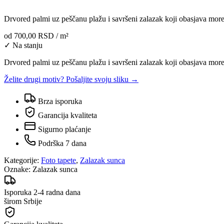
Drvored palmi uz peščanu plažu i savršeni zalazak koji obasjava more
od
700,00 RSD
/ m²
✓ Na stanju
Drvored palmi uz peščanu plažu i savršeni zalazak koji obasjava more
Želite drugi motiv? Pošaljite svoju sliku →
Brza isporuka
Garancija kvaliteta
Sigurno plaćanje
Podrška 7 dana
Kategorije:
Foto tapete
,
Zalazak sunca
Oznake:
Zalazak sunca
Isporuka 2-4 radna dana
širom Srbije