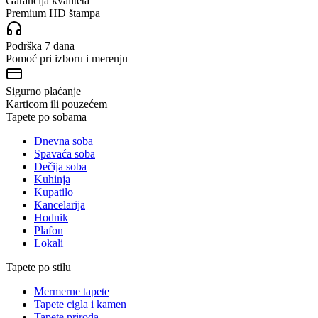
Garancija kvaliteta
Premium HD štampa
Podrška 7 dana
Pomoć pri izboru i merenju
Sigurno plaćanje
Karticom ili pouzećem
Tapete po sobama
Dnevna soba
Spavaća soba
Dečija soba
Kuhinja
Kupatilo
Kancelarija
Hodnik
Plafon
Lokali
Tapete po stilu
Mermerne tapete
Tapete cigla i kamen
Tapete priroda