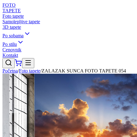
FOTO
TAPETE
Foto tapete
Samolepljive tapete
3D tapete
Po sobama
Po stilu
Cenovnik
Kontakt
Početna
/
Foto tapete
/
ZALAZAK SUNCA FOTO TAPETE 054