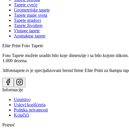
Tapete cveće
Geometrijske tapete
Tapete mape sveta
Tapete gradovi
Tapete životinje
Vintage tapete
Apstraktne tapete
Elite Print
Foto Tapete
Foto Tapete možete uraditi bilo koje dimenzije i sa bilo kojom slikom.
1.000 dezena.
3dfototapete.rs je specijalizovani brend firme Elite Print za štampu tap
Informacije
Uputstvo
Uslovi korišćenja
Politika privatnosti
Kolačići
Pomoć