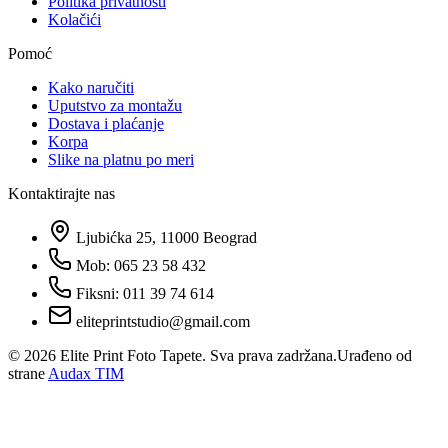
Politika privatnosti
Kolačići
Pomoć
Kako naručiti
Uputstvo za montažu
Dostava i plaćanje
Korpa
Slike na platnu po meri
Kontaktirajte nas
Ljubićka 25, 11000 Beograd
Mob: 065 23 58 432
Fiksni: 011 39 74 614
eliteprintstudio@gmail.com
©
2026
Elite Print Foto Tapete. Sva prava zadržana.
Urađeno od
strane
Audax TIM