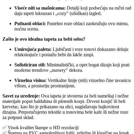
Viseće niti sa mašnicama:
Detalji koji podsećaju na ručni rad
daju tapeti luksuzan i „cozy" (ušuškan) izgled.
Pufnasti oblaci:
Pastelno roze oblaci zaokružuju ovu mirnu,
noćnu scenu.
Zašto je ovo idealna tapeta za bebi sobu?
Umirujuća paleta:
Ljubičasti i roze tonovi dokazano deluju
relaksirajuće i pomažu bebi da lakše zaspi.
Sofisticiran stil:
Minimalistički, a opet bogat dizajn koji prati
moderne trendove „nursery" dekora.
Vizuelna visina:
Vertikalne linije (niti) vizuelno čine tavanicu
višom, a prostoriju prostranijom.
Savet za uređenje:
Ova tapeta je stvorena za beli nameštaj i nežne
materijale poput baldahina ili pletenih korpi. Drveni konjić ili beli
krevetac, kao što je prikazano na slici, naglašavaju bajkovitost
dizajna. Preporučujemo tekstile u tonovima bele kafe ili nežne roze
za potpuni sklad.
✅ Visok kvalitet štampe u HD rezoluciji
✅ Štampa na PVC samolepljivoj foliji, reljefne ili klasične na lepak