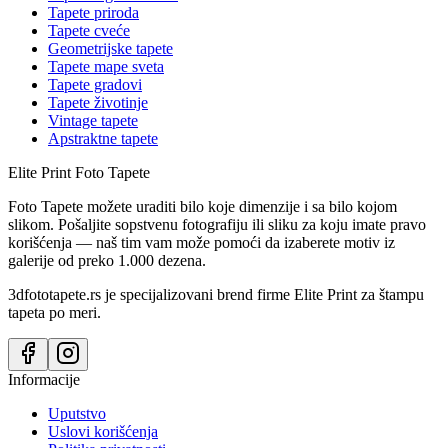
Tapete priroda
Tapete cveće
Geometrijske tapete
Tapete mape sveta
Tapete gradovi
Tapete životinje
Vintage tapete
Apstraktne tapete
Elite Print
Foto Tapete
Foto Tapete možete uraditi bilo koje dimenzije i sa bilo kojom
slikom. Pošaljite sopstvenu fotografiju ili sliku za koju imate pravo
korišćenja — naš tim vam može pomoći da izaberete motiv iz
galerije od preko 1.000 dezena.
3dfototapete.rs je specijalizovani brend firme Elite Print za štampu
tapeta po meri.
Informacije
Uputstvo
Uslovi korišćenja