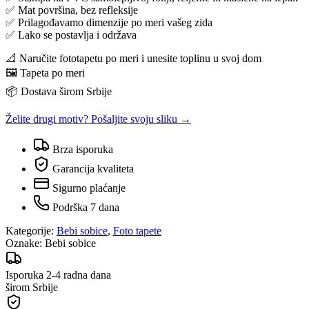
✅ Mat površina, bez refleksije
✅ Prilagođavamo dimenzije po meri vašeg zida
✅ Lako se postavlja i održava
📐 Naručite fototapetu po meri i unesite toplinu u svoj dom
🖼️ Tapeta po meri
📦 Dostava širom Srbije
Želite drugi motiv? Pošaljite svoju sliku →
Brza isporuka
Garancija kvaliteta
Sigurno plaćanje
Podrška 7 dana
Kategorije:
Bebi sobice
,
Foto tapete
Oznake:
Bebi sobice
Isporuka 2-4 radna dana
širom Srbije