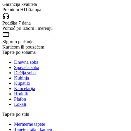
Garancija kvaliteta
Premium HD štampa
Podrška 7 dana
Pomoć pri izboru i merenju
Sigurno plaćanje
Karticom ili pouzećem
Tapete po sobama
Dnevna soba
Spavaća soba
Dečija soba
Kuhinja
Kupatilo
Kancelarija
Hodnik
Plafon
Lokali
Tapete po stilu
Mermerne tapete
Tapete cigla i kamen