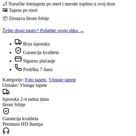
📐 Naručite fototapetu po meri i unesite toplinu u svoj dom
🖼️ Tapeta po meri
📦 Dostava širom Srbije
Želite drugi motiv? Pošaljite svoju sliku →
Brza isporuka
Garancija kvaliteta
Sigurno plaćanje
Podrška 7 dana
Kategorije:
Foto tapete
,
Vintage tapete
Oznake:
Vintage tapete
Isporuka 2-4 radna dana
širom Srbije
Garancija kvaliteta
Premium HD štampa