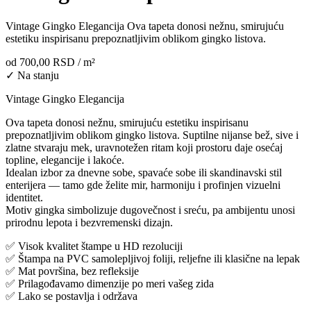
Vintage Gingko Elegancija Ova tapeta donosi nežnu, smirujuću
estetiku inspirisanu prepoznatljivim oblikom gingko listova.
od
700,00 RSD
/ m²
✓ Na stanju
Vintage Gingko Elegancija
Ova tapeta donosi nežnu, smirujuću estetiku inspirisanu
prepoznatljivim oblikom gingko listova. Suptilne nijanse bež, sive i
zlatne stvaraju mek, uravnotežen ritam koji prostoru daje osećaj
topline, elegancije i lakoće.
Idealan izbor za dnevne sobe, spavaće sobe ili skandinavski stil
enterijera — tamo gde želite mir, harmoniju i profinjen vizuelni
identitet.
Motiv gingka simbolizuje dugovečnost i sreću, pa ambijentu unosi
prirodnu lepota i bezvremenski dizajn.
✅ Visok kvalitet štampe u HD rezoluciji
✅ Štampa na PVC samolepljivoj foliji, reljefne ili klasične na lepak
✅ Mat površina, bez refleksije
✅ Prilagođavamo dimenzije po meri vašeg zida
✅ Lako se postavlja i održava