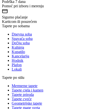
Podrška 7 dana
Pomoć pri izboru i merenju
Sigurno plaćanje
Karticom ili pouzećem
Tapete po sobama
Dnevna soba
Spavaća soba
Dečija soba
Kuhinja
Kupatilo
Kancelarija
Hodnik
Plafon
Lokali
Tapete po stilu
Mermerne tapete
Tapete cigla i kamen
Tapete priroda
Tapete cveće
Geometrijske tapete
Tapete mape sveta