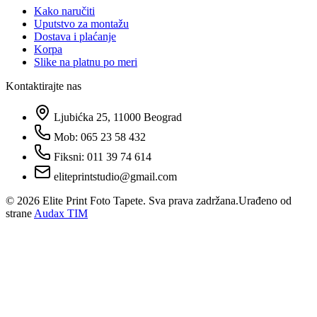
Kako naručiti
Uputstvo za montažu
Dostava i plaćanje
Korpa
Slike na platnu po meri
Kontaktirajte nas
Ljubićka 25, 11000 Beograd
Mob: 065 23 58 432
Fiksni: 011 39 74 614
eliteprintstudio@gmail.com
©
2026
Elite Print Foto Tapete. Sva prava zadržana.
Urađeno od
strane
Audax TIM