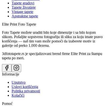
Tapete gradovi
Tapete životinje
Vintage tapete
Apstraktne tapete
Elite Print
Foto Tapete
Foto Tapete možete uraditi bilo koje dimenzije i sa bilo kojom
slikom. Pošaljite sopstvenu fotografiju ili sliku za koju imate pravo
korišćenja — naš tim vam može pomoći da izaberete motiv iz
galerije od preko 1.000 dezena.
3dfototapete.rs je specijalizovani brend firme Elite Print za štampu
tapeta po meri.
Informacije
Uputstvo
Uslovi korišćenja
Politika privatnosti
Kolačići
Pomoć