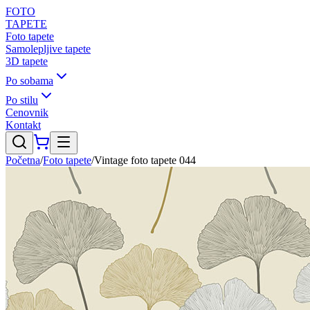
FOTO
TAPETE
Foto tapete
Samolepljive tapete
3D tapete
Po sobama
Po stilu
Cenovnik
Kontakt
Početna
/
Foto tapete
/
Vintage foto tapete 044