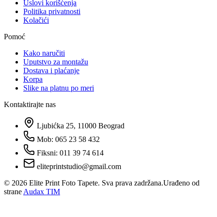
Uslovi korišćenja
Politika privatnosti
Kolačići
Pomoć
Kako naručiti
Uputstvo za montažu
Dostava i plaćanje
Korpa
Slike na platnu po meri
Kontaktirajte nas
Ljubićka 25, 11000 Beograd
Mob: 065 23 58 432
Fiksni: 011 39 74 614
eliteprintstudio@gmail.com
©
2026
Elite Print Foto Tapete. Sva prava zadržana.
Urađeno od
strane
Audax TIM