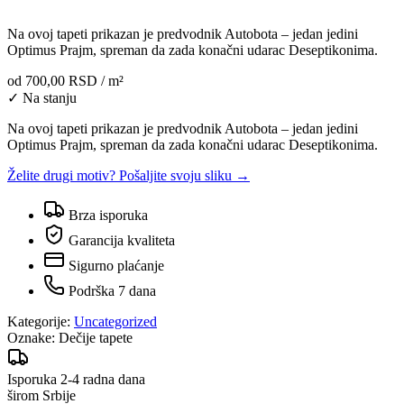
Na ovoj tapeti prikazan je predvodnik Autobota – jedan jedini
Optimus Prajm, spreman da zada konačni udarac Deseptikonima.
od
700,00 RSD
/ m²
✓ Na stanju
Na ovoj tapeti prikazan je predvodnik Autobota – jedan jedini
Optimus Prajm, spreman da zada konačni udarac Deseptikonima.
Želite drugi motiv? Pošaljite svoju sliku →
Brza isporuka
Garancija kvaliteta
Sigurno plaćanje
Podrška 7 dana
Kategorije:
Uncategorized
Oznake:
Dečije tapete
Isporuka 2-4 radna dana
širom Srbije