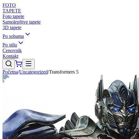
FOTO
TAPETE
Foto tapete
Samolepljive tapete
3D tapete
Po sobama
Po stilu
Cenovnik
Kontakt
Početna
/
Uncategorized
/
Transformers 5