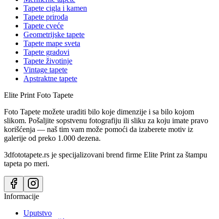
Tapete cigla i kamen
Tapete priroda
Tapete cveće
Geometrijske tapete
Tapete mape sveta
Tapete gradovi
Tapete životinje
Vintage tapete
Apstraktne tapete
Elite Print
Foto Tapete
Foto Tapete možete uraditi bilo koje dimenzije i sa bilo kojom
slikom. Pošaljite sopstvenu fotografiju ili sliku za koju imate pravo
korišćenja — naš tim vam može pomoći da izaberete motiv iz
galerije od preko 1.000 dezena.
3dfototapete.rs je specijalizovani brend firme Elite Print za štampu
tapeta po meri.
Informacije
Uputstvo