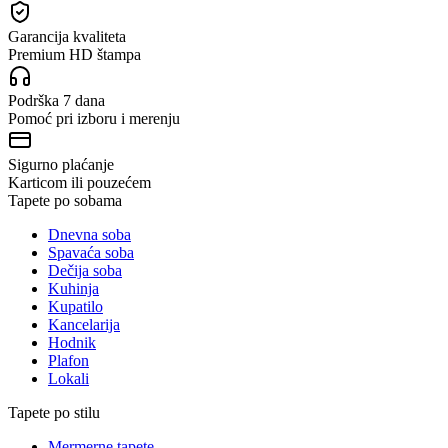
Garancija kvaliteta
Premium HD štampa
Podrška 7 dana
Pomoć pri izboru i merenju
Sigurno plaćanje
Karticom ili pouzećem
Tapete po sobama
Dnevna soba
Spavaća soba
Dečija soba
Kuhinja
Kupatilo
Kancelarija
Hodnik
Plafon
Lokali
Tapete po stilu
Mermerne tapete