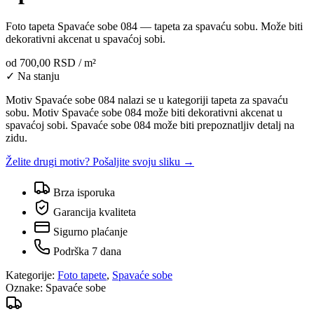
Foto tapeta Spavaće sobe 084 — tapeta za spavaću sobu. Može biti
dekorativni akcenat u spavaćoj sobi.
od
700,00 RSD
/ m²
✓ Na stanju
Motiv Spavaće sobe 084 nalazi se u kategoriji tapeta za spavaću
sobu. Motiv Spavaće sobe 084 može biti dekorativni akcenat u
spavaćoj sobi. Spavaće sobe 084 može biti prepoznatljiv detalj na
zidu.
Želite drugi motiv? Pošaljite svoju sliku →
Brza isporuka
Garancija kvaliteta
Sigurno plaćanje
Podrška 7 dana
Kategorije:
Foto tapete
,
Spavaće sobe
Oznake:
Spavaće sobe