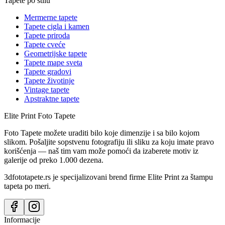
Tapete po stilu
Mermerne tapete
Tapete cigla i kamen
Tapete priroda
Tapete cveće
Geometrijske tapete
Tapete mape sveta
Tapete gradovi
Tapete životinje
Vintage tapete
Apstraktne tapete
Elite Print
Foto Tapete
Foto Tapete možete uraditi bilo koje dimenzije i sa bilo kojom
slikom. Pošaljite sopstvenu fotografiju ili sliku za koju imate pravo
korišćenja — naš tim vam može pomoći da izaberete motiv iz
galerije od preko 1.000 dezena.
3dfototapete.rs je specijalizovani brend firme Elite Print za štampu
tapeta po meri.
Informacije