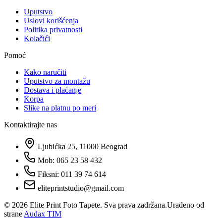
Uputstvo
Uslovi korišćenja
Politika privatnosti
Kolačići
Pomoć
Kako naručiti
Uputstvo za montažu
Dostava i plaćanje
Korpa
Slike na platnu po meri
Kontaktirajte nas
Ljubićka 25, 11000 Beograd
Mob: 065 23 58 432
Fiksni: 011 39 74 614
eliteprintstudio@gmail.com
©
2026
Elite Print Foto Tapete. Sva prava zadržana.
Urađeno od
strane
Audax TIM