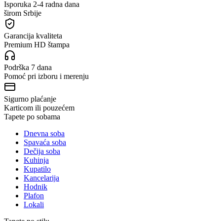
Isporuka 2-4 radna dana
širom Srbije
Garancija kvaliteta
Premium HD štampa
Podrška 7 dana
Pomoć pri izboru i merenju
Sigurno plaćanje
Karticom ili pouzećem
Tapete po sobama
Dnevna soba
Spavaća soba
Dečija soba
Kuhinja
Kupatilo
Kancelarija
Hodnik
Plafon
Lokali