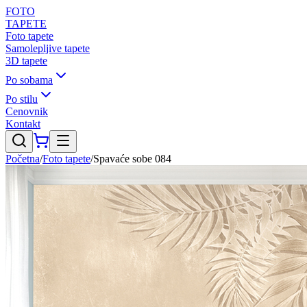
FOTO
TAPETE
Foto tapete
Samolepljive tapete
3D tapete
Po sobama
Po stilu
Cenovnik
Kontakt
Početna
/
Foto tapete
/
Spavaće sobe 084