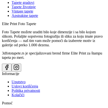
Tapete gradovi
Tapete životinje
Vintage tapete
Apstraktne tapete
Elite Print
Foto Tapete
Foto Tapete možete uraditi bilo koje dimenzije i sa bilo kojom
slikom. Pošaljite sopstvenu fotografiju ili sliku za koju imate pravo
korišćenja — naš tim vam može pomoći da izaberete motiv iz
galerije od preko 1.000 dezena.
3dfototapete.rs je specijalizovani brend firme Elite Print za štampu
tapeta po meri.
Informacije
Uputstvo
Uslovi korišćenja
Politika privatnosti
Kolačići
Pomoć