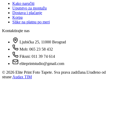
Kako naručiti
Uputstvo za montažu
Dostava i plaćanje
Korpa
Slike na platnu po meri
Kontaktirajte nas
Ljubićka 25, 11000 Beograd
Mob: 065 23 58 432
Fiksni: 011 39 74 614
eliteprintstudio@gmail.com
©
2026
Elite Print Foto Tapete. Sva prava zadržana.
Urađeno od
strane
Audax TIM