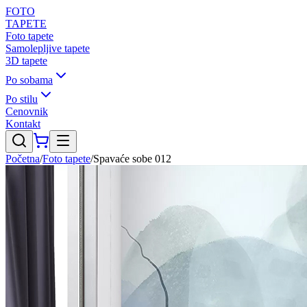
FOTO
TAPETE
Foto tapete
Samolepljive tapete
3D tapete
Po sobama
Po stilu
Cenovnik
Kontakt
Početna
/
Foto tapete
/
Spavaće sobe 012