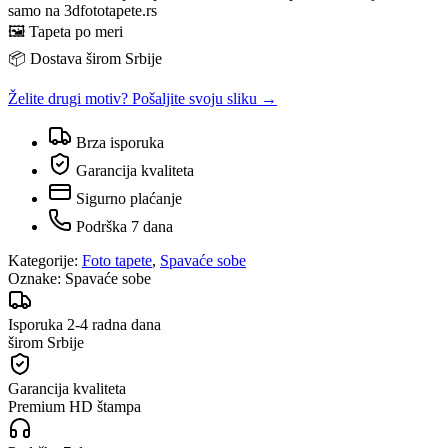
samo na 3dfototapete.rs
🖼️ Tapeta po meri
📦 Dostava širom Srbije
Želite drugi motiv? Pošaljite svoju sliku →
Brza isporuka
Garancija kvaliteta
Sigurno plaćanje
Podrška 7 dana
Kategorije:
Foto tapete
,
Spavaće sobe
Oznake:
Spavaće sobe
Isporuka 2-4 radna dana
širom Srbije
Garancija kvaliteta
Premium HD štampa