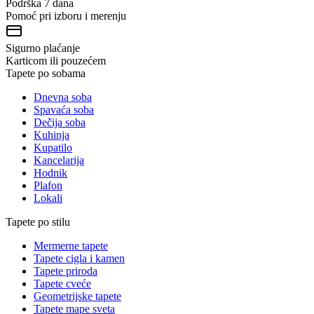
Podrška 7 dana
Pomoć pri izboru i merenju
Sigurno plaćanje
Karticom ili pouzećem
Tapete po sobama
Dnevna soba
Spavaća soba
Dečija soba
Kuhinja
Kupatilo
Kancelarija
Hodnik
Plafon
Lokali
Tapete po stilu
Mermerne tapete
Tapete cigla i kamen
Tapete priroda
Tapete cveće
Geometrijske tapete
Tapete mape sveta