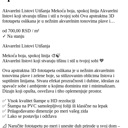
Akvarelni Listovi Utišanja Mekoća boja, spokoj linija Akvarelni
listovi koji stvaraju tišinu i stil u tvojoj sobi Ova apstraktna 3D
fototapeta oslikana je u nežnim akvarelnim tonovima plave i…
od
700,00 RSD
/ m²
✓ Na stanju
Akvarelni Listovi Utišanja
Mekoća boja, spokoj linija 🎨🍃
Akvarelni listovi koji stvaraju tišinu i stil u tvojoj sobi 💙
Ova apstraktna 3D fototapeta oslikana je u nežnim akvarelnim
tonovima plave i zelene boje, sa stilizovanim oblicima listova i
suptilnim linijama. Stvara efekat prozračnosti i dubine, idealan za
spavaće sobe i ambijente u kojima dominira mir i minimalizam.
Dizajn koji opušta, osvežava i tiho oplemenjuje prostor.
✅ Visok kvalitet štampe u HD rezoluciji
✅ Štampa na PVC samolepljivoj foliji ili klasične na lepak
✅ Prilagođavamo dimenzije po meri vašeg zida
✅ Lako se postavlja i održava
📐 Naručite fototapetu po meri i unesite duh prirode u svoj dom –