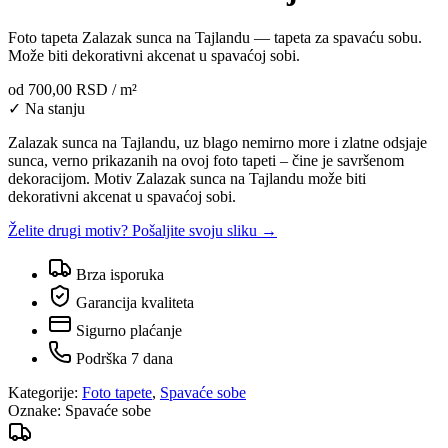
Foto tapeta Zalazak sunca na Tajlandu — tapeta za spavaću sobu.
Može biti dekorativni akcenat u spavaćoj sobi.
od
700,00 RSD
/ m²
✓ Na stanju
Zalazak sunca na Tajlandu, uz blago nemirno more i zlatne odsjaje
sunca, verno prikazanih na ovoj foto tapeti – čine je savršenom
dekoracijom. Motiv Zalazak sunca na Tajlandu može biti
dekorativni akcenat u spavaćoj sobi.
Želite drugi motiv? Pošaljite svoju sliku →
Brza isporuka
Garancija kvaliteta
Sigurno plaćanje
Podrška 7 dana
Kategorije:
Foto tapete
,
Spavaće sobe
Oznake:
Spavaće sobe