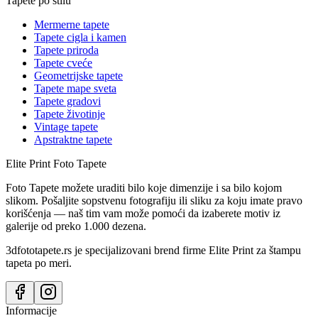
Tapete po stilu
Mermerne tapete
Tapete cigla i kamen
Tapete priroda
Tapete cveće
Geometrijske tapete
Tapete mape sveta
Tapete gradovi
Tapete životinje
Vintage tapete
Apstraktne tapete
Elite Print
Foto Tapete
Foto Tapete možete uraditi bilo koje dimenzije i sa bilo kojom
slikom. Pošaljite sopstvenu fotografiju ili sliku za koju imate pravo
korišćenja — naš tim vam može pomoći da izaberete motiv iz
galerije od preko 1.000 dezena.
3dfototapete.rs je specijalizovani brend firme Elite Print za štampu
tapeta po meri.
Informacije