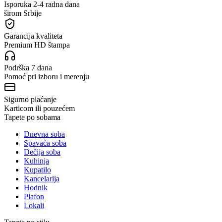
Isporuka 2-4 radna dana
širom Srbije
Garancija kvaliteta
Premium HD štampa
Podrška 7 dana
Pomoć pri izboru i merenju
Sigurno plaćanje
Karticom ili pouzećem
Tapete po sobama
Dnevna soba
Spavaća soba
Dečija soba
Kuhinja
Kupatilo
Kancelarija
Hodnik
Plafon
Lokali