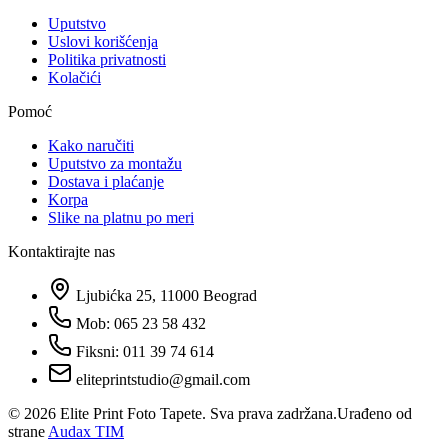
Uputstvo
Uslovi korišćenja
Politika privatnosti
Kolačići
Pomoć
Kako naručiti
Uputstvo za montažu
Dostava i plaćanje
Korpa
Slike na platnu po meri
Kontaktirajte nas
Ljubićka 25, 11000 Beograd
Mob: 065 23 58 432
Fiksni: 011 39 74 614
eliteprintstudio@gmail.com
©
2026
Elite Print Foto Tapete. Sva prava zadržana.
Urađeno od
strane
Audax TIM