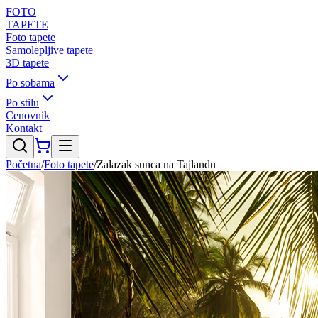
FOTO
TAPETE
Foto tapete
Samolepljive tapete
3D tapete
Po sobama
Po stilu
Cenovnik
Kontakt
Početna
/
Foto tapete
/
Zalazak sunca na Tajlandu