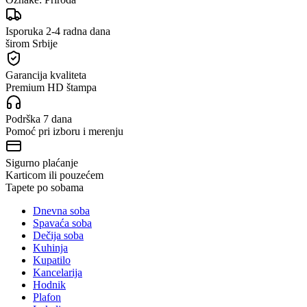
Isporuka 2-4 radna dana
širom Srbije
Garancija kvaliteta
Premium HD štampa
Podrška 7 dana
Pomoć pri izboru i merenju
Sigurno plaćanje
Karticom ili pouzećem
Tapete po sobama
Dnevna soba
Spavaća soba
Dečija soba
Kuhinja
Kupatilo
Kancelarija
Hodnik
Plafon