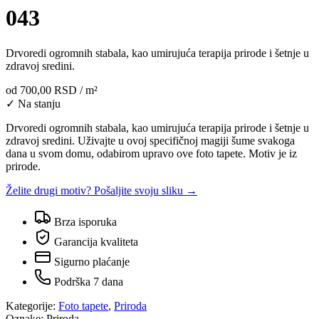
043
Drvoredi ogromnih stabala, kao umirujuća terapija prirode i šetnje u
zdravoj sredini.
od
700,00 RSD
/ m²
✓ Na stanju
Drvoredi ogromnih stabala, kao umirujuća terapija prirode i šetnje u
zdravoj sredini. Uživajte u ovoj specifičnoj magiji šume svakoga
dana u svom domu, odabirom upravo ove foto tapete. Motiv je iz
prirode.
Želite drugi motiv? Pošaljite svoju sliku →
Brza isporuka
Garancija kvaliteta
Sigurno plaćanje
Podrška 7 dana
Kategorije:
Foto tapete
,
Priroda
Oznake:
Priroda