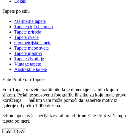
Lokali
Tapete po stilu
Mermerne tapete
Tapete cigla i kamen
Tapete priroda
Tapete cveće
Geometrijske tapete
Tapete mape sveta
Tapete gradovi
Tapete životinje
Vintage tapete
Apstraktne tapete
Elite Print
Foto Tapete
Foto Tapete možete uraditi bilo koje dimenzije i sa bilo kojom
slikom. Pošaljite sopstvenu fotografiju ili sliku za koju imate pravo
korišćenja — naš tim vam može pomoći da izaberete motiv iz
galerije od preko 1.000 dezena.
3dfototapete.rs je specijalizovani brend firme Elite Print za štampu
tapeta po meri.