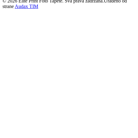
©
2026
Elite Print Foto Tapete. Sva prava zadržana.
Urađeno od
strane
Audax TIM