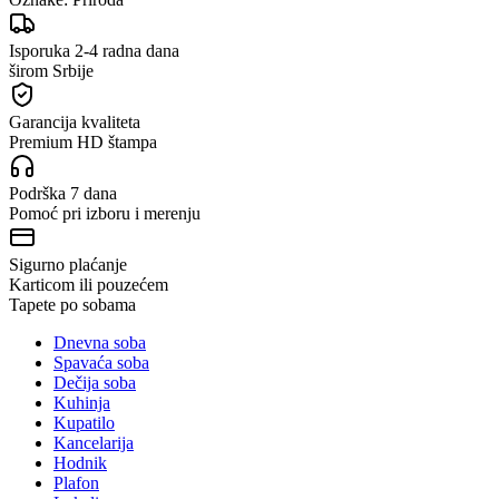
Isporuka 2-4 radna dana
širom Srbije
Garancija kvaliteta
Premium HD štampa
Podrška 7 dana
Pomoć pri izboru i merenju
Sigurno plaćanje
Karticom ili pouzećem
Tapete po sobama
Dnevna soba
Spavaća soba
Dečija soba
Kuhinja
Kupatilo
Kancelarija
Hodnik
Plafon