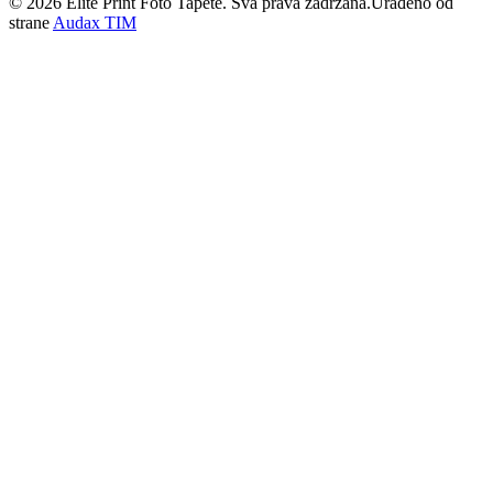
©
2026
Elite Print Foto Tapete. Sva prava zadržana.
Urađeno od
strane
Audax TIM