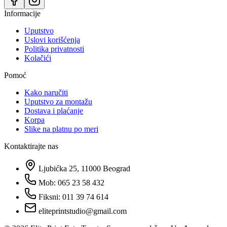
Informacije
Uputstvo
Uslovi korišćenja
Politika privatnosti
Kolačići
Pomoć
Kako naručiti
Uputstvo za montažu
Dostava i plaćanje
Korpa
Slike na platnu po meri
Kontaktirajte nas
Ljubićka 25, 11000 Beograd
Mob: 065 23 58 432
Fiksni: 011 39 74 614
eliteprintstudio@gmail.com