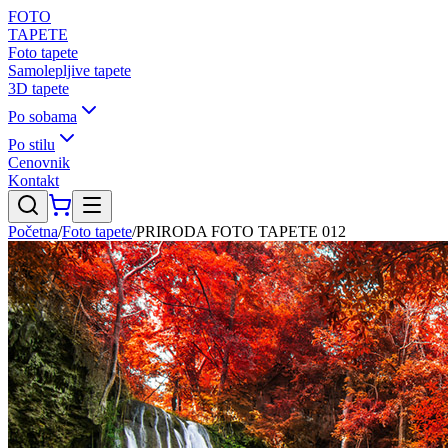
FOTO
TAPETE
Foto tapete
Samolepljive tapete
3D tapete
Po sobama
Po stilu
Cenovnik
Kontakt
Početna
/
Foto tapete
/
PRIRODA FOTO TAPETE 012