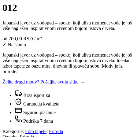
012
Japanski javor uz vodopad – spokoj koji uliva momenat vode je još
više naglašen inspirativnom crvenom bojom listova drveta.
od
700,00 RSD
/ m²
✓ Na stanju
Japanski javor uz vodopad – spokoj koji uliva momenat vode je još
više naglašen inspirativnom crvenom bojom listova drveta. Idealan
izbor tapete za oazu mira, dnevnu ili spavaću sobu. Motiv je iz
prirode.
Želite drugi motiv? Pošaljite svoju sliku →
Brza isporuka
Garancija kvaliteta
Sigurno plaćanje
Podrška 7 dana
Kategorije:
Foto tapete
,
Priroda
Oznake:
Priroda