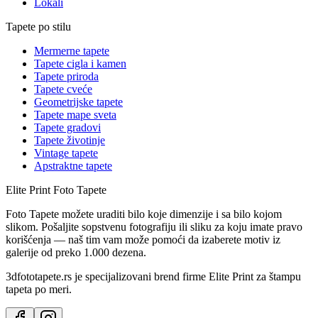
Lokali
Tapete po stilu
Mermerne tapete
Tapete cigla i kamen
Tapete priroda
Tapete cveće
Geometrijske tapete
Tapete mape sveta
Tapete gradovi
Tapete životinje
Vintage tapete
Apstraktne tapete
Elite Print
Foto Tapete
Foto Tapete možete uraditi bilo koje dimenzije i sa bilo kojom
slikom. Pošaljite sopstvenu fotografiju ili sliku za koju imate pravo
korišćenja — naš tim vam može pomoći da izaberete motiv iz
galerije od preko 1.000 dezena.
3dfototapete.rs je specijalizovani brend firme Elite Print za štampu
tapeta po meri.