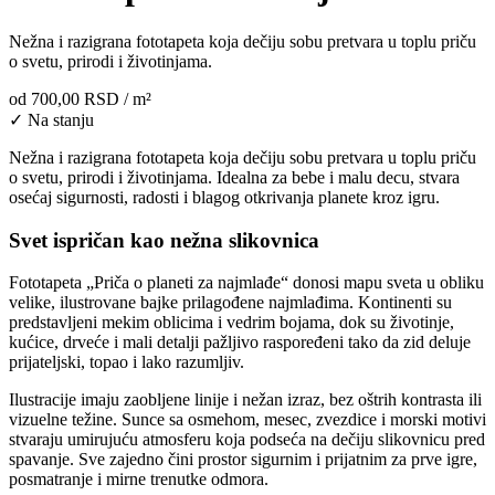
Nežna i razigrana fototapeta koja dečiju sobu pretvara u toplu priču
o svetu, prirodi i životinjama.
od
700,00 RSD
/ m²
✓ Na stanju
Nežna i razigrana fototapeta koja dečiju sobu pretvara u toplu priču
o svetu, prirodi i životinjama. Idealna za bebe i malu decu, stvara
osećaj sigurnosti, radosti i blagog otkrivanja planete kroz igru.
Svet ispričan kao nežna slikovnica
Fototapeta „Priča o planeti za najmlađe“ donosi mapu sveta u obliku
velike, ilustrovane bajke prilagođene najmlađima. Kontinenti su
predstavljeni mekim oblicima i vedrim bojama, dok su životinje,
kućice, drveće i mali detalji pažljivo raspoređeni tako da zid deluje
prijateljski, topao i lako razumljiv.
Ilustracije imaju zaobljene linije i nežan izraz, bez oštrih kontrasta ili
vizuelne težine. Sunce sa osmehom, mesec, zvezdice i morski motivi
stvaraju umirujuću atmosferu koja podseća na dečiju slikovnicu pred
spavanje. Sve zajedno čini prostor sigurnim i prijatnim za prve igre,
posmatranje i mirne trenutke odmora.