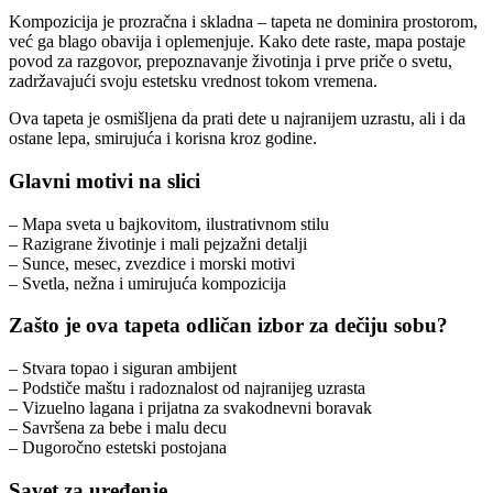
Kompozicija je prozračna i skladna – tapeta ne dominira prostorom,
već ga blago obavija i oplemenjuje. Kako dete raste, mapa postaje
povod za razgovor, prepoznavanje životinja i prve priče o svetu,
zadržavajući svoju estetsku vrednost tokom vremena.
Ova tapeta je osmišljena da prati dete u najranijem uzrastu, ali i da
ostane lepa, smirujuća i korisna kroz godine.
Glavni motivi na slici
– Mapa sveta u bajkovitom, ilustrativnom stilu
– Razigrane životinje i mali pejzažni detalji
– Sunce, mesec, zvezdice i morski motivi
– Svetla, nežna i umirujuća kompozicija
Zašto je ova tapeta odličan izbor za dečiju sobu?
– Stvara topao i siguran ambijent
– Podstiče maštu i radoznalost od najranijeg uzrasta
– Vizuelno lagana i prijatna za svakodnevni boravak
– Savršena za bebe i malu decu
– Dugoročno estetski postojana
Savet za uređenje