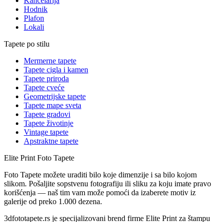
Kancelarija
Hodnik
Plafon
Lokali
Tapete po stilu
Mermerne tapete
Tapete cigla i kamen
Tapete priroda
Tapete cveće
Geometrijske tapete
Tapete mape sveta
Tapete gradovi
Tapete životinje
Vintage tapete
Apstraktne tapete
Elite Print
Foto Tapete
Foto Tapete možete uraditi bilo koje dimenzije i sa bilo kojom
slikom. Pošaljite sopstvenu fotografiju ili sliku za koju imate pravo
korišćenja — naš tim vam može pomoći da izaberete motiv iz
galerije od preko 1.000 dezena.
3dfototapete.rs je specijalizovani brend firme Elite Print za štampu