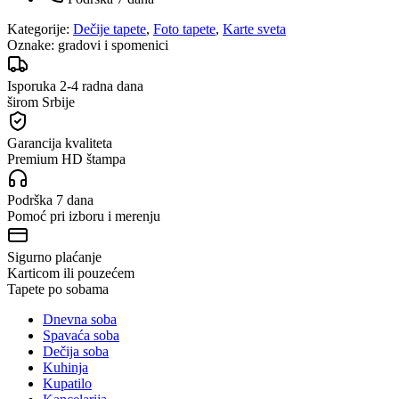
Kategorije:
Dečije tapete
,
Foto tapete
,
Karte sveta
Oznake:
gradovi i spomenici
Isporuka 2-4 radna dana
širom Srbije
Garancija kvaliteta
Premium HD štampa
Podrška 7 dana
Pomoć pri izboru i merenju
Sigurno plaćanje
Karticom ili pouzećem
Tapete po sobama
Dnevna soba
Spavaća soba
Dečija soba
Kuhinja
Kupatilo