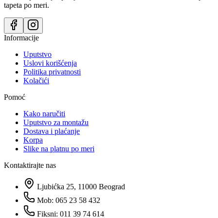
tapeta po meri.
Informacije
Uputstvo
Uslovi korišćenja
Politika privatnosti
Kolačići
Pomoć
Kako naručiti
Uputstvo za montažu
Dostava i plaćanje
Korpa
Slike na platnu po meri
Kontaktirajte nas
Ljubićka 25, 11000 Beograd
Mob: 065 23 58 432
Fiksni: 011 39 74 614