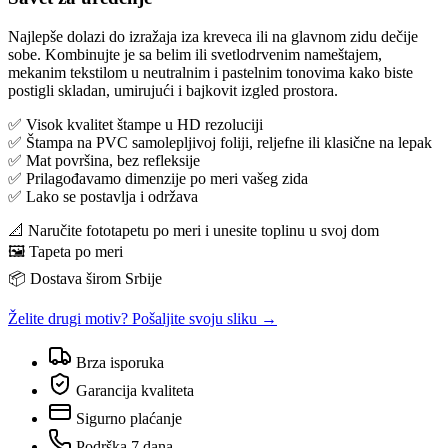
Najlepše dolazi do izražaja iza kreveca ili na glavnom zidu dečije
sobe. Kombinujte je sa belim ili svetlodrvenim nameštajem,
mekanim tekstilom u neutralnim i pastelnim tonovima kako biste
postigli skladan, umirujući i bajkovit izgled prostora.
✅ Visok kvalitet štampe u HD rezoluciji
✅ Štampa na PVC samolepljivoj foliji, reljefne ili klasične na lepak
✅ Mat površina, bez refleksije
✅ Prilagođavamo dimenzije po meri vašeg zida
✅ Lako se postavlja i održava
📐 Naručite fototapetu po meri i unesite toplinu u svoj dom
🖼️ Tapeta po meri
📦 Dostava širom Srbije
Želite drugi motiv? Pošaljite svoju sliku →
Brza isporuka
Garancija kvaliteta
Sigurno plaćanje
Podrška 7 dana