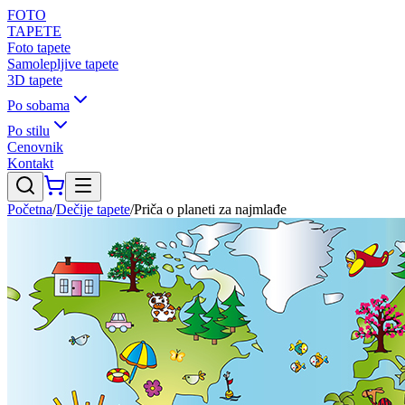
FOTO
TAPETE
Foto tapete
Samolepljive tapete
3D tapete
Po sobama
Po stilu
Cenovnik
Kontakt
Početna
/
Dečije tapete
/
Priča o planeti za najmlađe