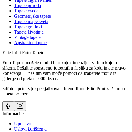
Tapete cigla i kamen
Tapete priroda
Tapete cveće
Geometrijske tapete
Tapete mape sveta
Tapete gradovi
Tapete životinje
Vintage tapete
Apstraktne tapete
Elite Print
Foto Tapete
Foto Tapete možete uraditi bilo koje dimenzije i sa bilo kojom
slikom. Pošaljite sopstvenu fotografiju ili sliku za koju imate pravo
korišćenja — naš tim vam može pomoći da izaberete motiv iz
galerije od preko 1.000 dezena.
3dfototapete.rs je specijalizovani brend firme Elite Print za štampu
tapeta po meri.
Informacije
Uputstvo
Uslovi korišćenja