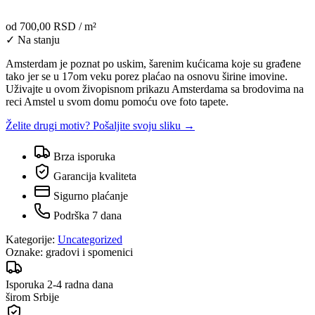
od
700,00 RSD
/ m²
✓ Na stanju
Amsterdam je poznat po uskim, šarenim kućicama koje su građene
tako jer se u 17om veku porez plaćao na osnovu širine imovine.
Uživajte u ovom živopisnom prikazu Amsterdama sa brodovima na
reci Amstel u svom domu pomoću ove foto tapete.
Želite drugi motiv? Pošaljite svoju sliku →
Brza isporuka
Garancija kvaliteta
Sigurno plaćanje
Podrška 7 dana
Kategorije:
Uncategorized
Oznake:
gradovi i spomenici
Isporuka 2-4 radna dana
širom Srbije