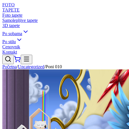
FOTO
TAPETE
Foto tapete
Samolepljive tapete
3D tapete
Po sobama
Po stilu
Cenovnik
Kontakt
Početna
/
Uncategorized
/
Poni 010