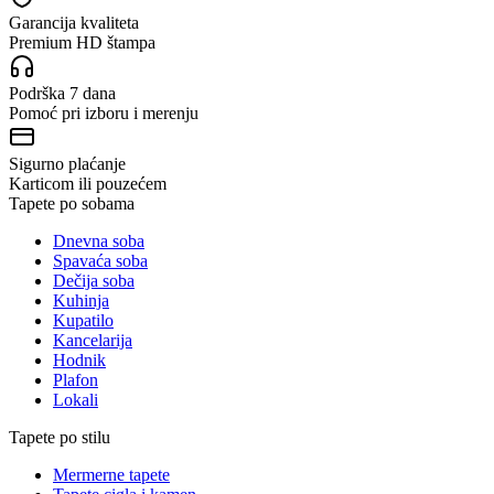
Garancija kvaliteta
Premium HD štampa
Podrška 7 dana
Pomoć pri izboru i merenju
Sigurno plaćanje
Karticom ili pouzećem
Tapete po sobama
Dnevna soba
Spavaća soba
Dečija soba
Kuhinja
Kupatilo
Kancelarija
Hodnik
Plafon
Lokali
Tapete po stilu
Mermerne tapete