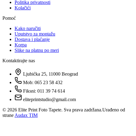
Politika privatnosti
Kolačići
Pomoć
Kako naručiti
Uputstvo za montažu
Dostava i plaćanje
Korpa
Slike na platnu po meri
Kontaktirajte nas
Ljubićka 25, 11000 Beograd
Mob: 065 23 58 432
Fiksni: 011 39 74 614
eliteprintstudio@gmail.com
©
2026
Elite Print Foto Tapete. Sva prava zadržana.
Urađeno od
strane
Audax TIM