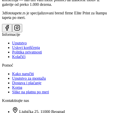
galerije od preko 1.000 dezena.
3dfototapete.rs je specijalizovani brend firme Elite Print za štampu
tapeta po meri.
Informacije
Uputstvo
Uslovi korišćenja
Politika privatnosti
Kolačići
Pomoć
Kako naručiti
Uputstvo za montažu
Dostava i plaćanje
Korpa
Slike na platnu po meri
Kontaktirajte nas
Ljubićka 25, 11000 Beograd