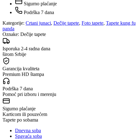
Sigurno plaćanje
Podrška 7 dana
Kategorije:
Crtani junaci
,
Dečije tapete
,
Foto tapete
,
Tapete kung fu
panda
Oznake:
Dečije tapete
Isporuka 2-4 radna dana
širom Srbije
Garancija kvaliteta
Premium HD štampa
Podrška 7 dana
Pomoć pri izboru i merenju
Sigurno plaćanje
Karticom ili pouzećem
Tapete po sobama
Dnevna soba
Spavaća soba