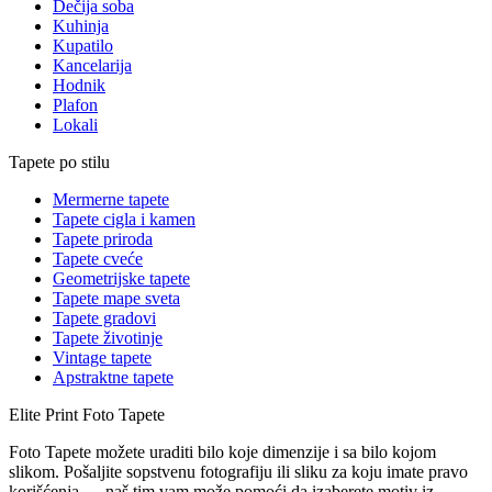
Dečija soba
Kuhinja
Kupatilo
Kancelarija
Hodnik
Plafon
Lokali
Tapete po stilu
Mermerne tapete
Tapete cigla i kamen
Tapete priroda
Tapete cveće
Geometrijske tapete
Tapete mape sveta
Tapete gradovi
Tapete životinje
Vintage tapete
Apstraktne tapete
Elite Print
Foto Tapete
Foto Tapete možete uraditi bilo koje dimenzije i sa bilo kojom
slikom. Pošaljite sopstvenu fotografiju ili sliku za koju imate pravo
korišćenja — naš tim vam može pomoći da izaberete motiv iz