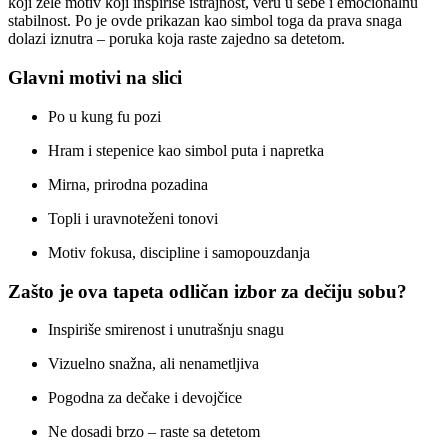
koji žele motiv koji inspiriše istrajnost, veru u sebe i emocionalnu
stabilnost. Po je ovde prikazan kao simbol toga da prava snaga
dolazi iznutra – poruka koja raste zajedno sa detetom.
Glavni motivi na slici
Po u kung fu pozi
Hram i stepenice kao simbol puta i napretka
Mirna, prirodna pozadina
Topli i uravnoteženi tonovi
Motiv fokusa, discipline i samopouzdanja
Zašto je ova tapeta odličan izbor za dečiju sobu?
Inspiriše smirenost i unutrašnju snagu
Vizuelno snažna, ali nenametljiva
Pogodna za dečake i devojčice
Ne dosadi brzo – raste sa detetom