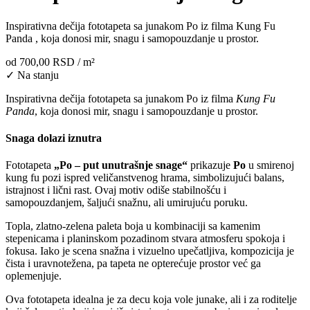
Inspirativna dečija fototapeta sa junakom Po iz filma Kung Fu
Panda , koja donosi mir, snagu i samopouzdanje u prostor.
od
700,00 RSD
/ m²
✓ Na stanju
Inspirativna dečija fototapeta sa junakom Po iz filma
Kung Fu
Panda
, koja donosi mir, snagu i samopouzdanje u prostor.
Snaga dolazi iznutra
Fototapeta
„Po – put unutrašnje snage“
prikazuje
Po
u smirenoj
kung fu pozi ispred veličanstvenog hrama, simbolizujući balans,
istrajnost i lični rast. Ovaj motiv odiše stabilnošću i
samopouzdanjem, šaljući snažnu, ali umirujuću poruku.
Topla, zlatno-zelena paleta boja u kombinaciji sa kamenim
stepenicama i planinskom pozadinom stvara atmosferu spokoja i
fokusa. Iako je scena snažna i vizuelno upečatljiva, kompozicija je
čista i uravnotežena, pa tapeta ne opterećuje prostor već ga
oplemenjuje.
Ova fototapeta idealna je za decu koja vole junake, ali i za roditelje