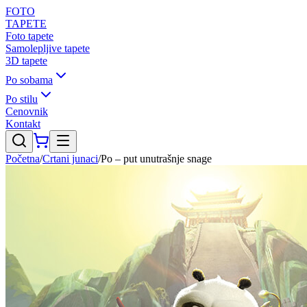
FOTO
TAPETE
Foto tapete
Samolepljive tapete
3D tapete
Po sobama
Po stilu
Cenovnik
Kontakt
Početna
/
Crtani junaci
/
Po – put unutrašnje snage