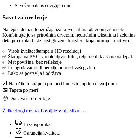
Savršen balans energije i mira
Savet za uređenje
Najlepše dolazi do izražaja iza kreveta ili na glavnom zidu sobe.
Kombinujte je sa prirodnim drvetom, neutralnim tekstilima i zelenim
detaljima kako biste postigli zen atmosferu koja umiruje i motiviše.
✅ Visok kvalitet štampe u HD rezoluciji
✅ Štampa na PVC samolepljivoj foliji, reljefne ili klasične na lepak
✅ Mat površina, bez refleksije
✅ Prilagođavamo dimenzije po meri vašeg zida
✅ Lako se postavlja i održava
📐 Naručite fototapetu po meri i unesite toplinu u svoj dom
🖼️ Tapeta po meri
📦 Dostava širom Srbije
Želite drugi motiv? Pošaljite svoju sliku →
Brza isporuka
Garancija kvaliteta