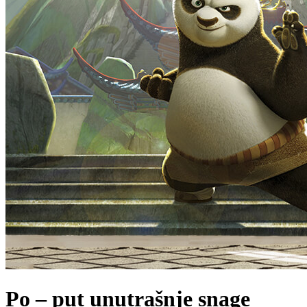
Po – put unutrašnje snage