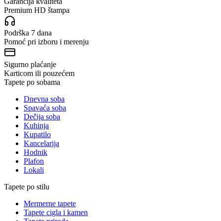
Garancija kvaliteta
Premium HD štampa
Podrška 7 dana
Pomoć pri izboru i merenju
Sigurno plaćanje
Karticom ili pouzećem
Tapete po sobama
Dnevna soba
Spavaća soba
Dečija soba
Kuhinja
Kupatilo
Kancelarija
Hodnik
Plafon
Lokali
Tapete po stilu
Mermerne tapete
Tapete cigla i kamen