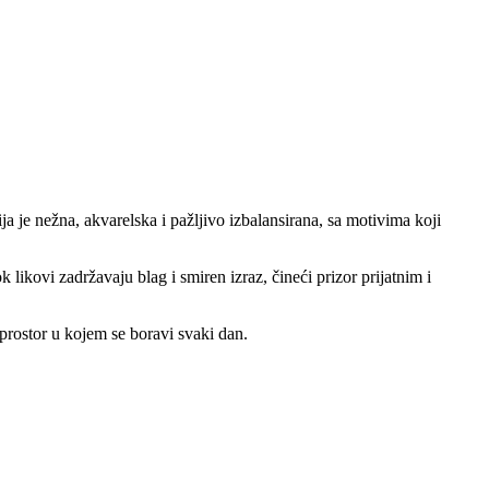
 je nežna, akvarelska i pažljivo izbalansirana, sa motivima koji
k likovi zadržavaju blag i smiren izraz, čineći prizor prijatnim i
prostor u kojem se boravi svaki dan.