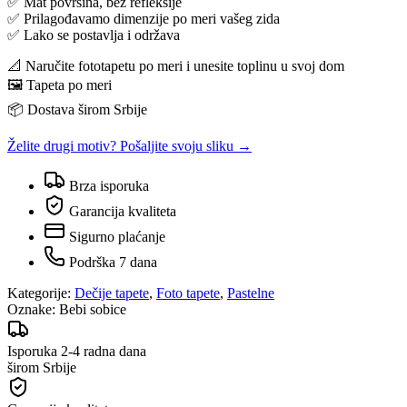
✅ Mat površina, bez refleksije
✅ Prilagođavamo dimenzije po meri vašeg zida
✅ Lako se postavlja i održava
📐 Naručite fototapetu po meri i unesite toplinu u svoj dom
🖼️ Tapeta po meri
📦 Dostava širom Srbije
Želite drugi motiv? Pošaljite svoju sliku →
Brza isporuka
Garancija kvaliteta
Sigurno plaćanje
Podrška 7 dana
Kategorije:
Dečije tapete
,
Foto tapete
,
Pastelne
Oznake:
Bebi sobice
Isporuka 2-4 radna dana
širom Srbije