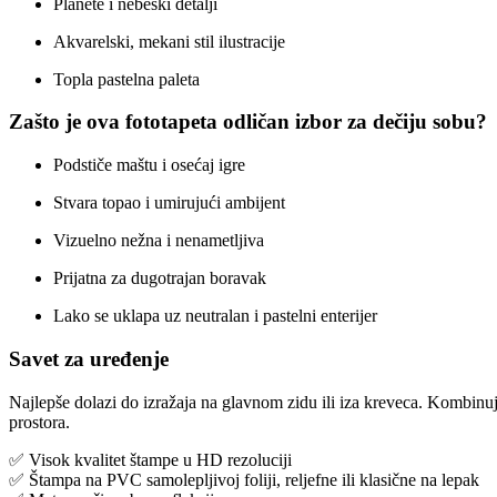
Planete i nebeski detalji
Akvarelski, mekani stil ilustracije
Topla pastelna paleta
Zašto je ova fototapeta odličan izbor za dečiju sobu?
Podstiče maštu i osećaj igre
Stvara topao i umirujući ambijent
Vizuelno nežna i nenametljiva
Prijatna za dugotrajan boravak
Lako se uklapa uz neutralan i pastelni enterijer
Savet za uređenje
Najlepše dolazi do izražaja na glavnom zidu ili iza kreveca. Kombinujt
prostora.
✅ Visok kvalitet štampe u HD rezoluciji
✅ Štampa na PVC samolepljivoj foliji, reljefne ili klasične na lepak