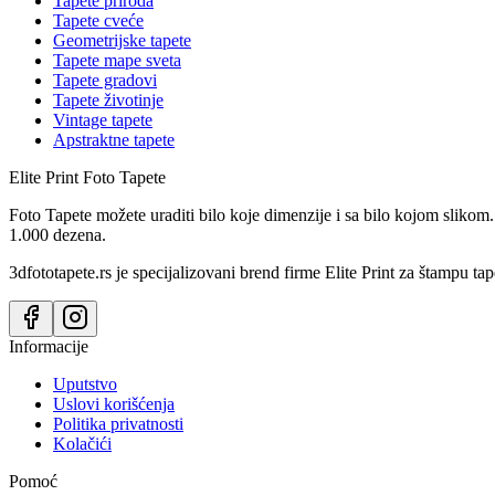
Tapete priroda
Tapete cveće
Geometrijske tapete
Tapete mape sveta
Tapete gradovi
Tapete životinje
Vintage tapete
Apstraktne tapete
Elite Print
Foto Tapete
Foto Tapete možete uraditi bilo koje dimenzije i sa bilo kojom slikom.
1.000 dezena.
3dfototapete.rs je specijalizovani brend firme Elite Print za štampu tap
Informacije
Uputstvo
Uslovi korišćenja
Politika privatnosti
Kolačići
Pomoć