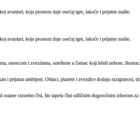
oj avanturi, koja prostoru daje osećaj igre, lakoće i prijatne mašte.
oj avanturi, koja prostoru daje osećaj igre, lakoće i prijatne mašte.
ma, mesecom i zvezdama, smeštene u čamac koji lebdi nebom. Ilustracija
kan i prijatan ambijent. Oblaci, planete i zvezdice dodaju razigranost, do
d ostane vizuelno čist, što tapetu čini odličnim dugoročnim izborom za 