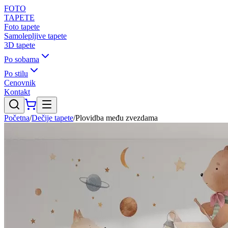
FOTO
TAPETE
Foto tapete
Samolepljive tapete
3D tapete
Po sobama
Po stilu
Cenovnik
Kontakt
Početna
/
Dečije tapete
/
Plovidba među zvezdama