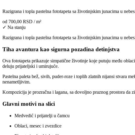
Razigrana i topla pastelna fototapeta sa životinjskim junacima u nebesk
od
700,00 RSD
/ m²
✓ Na stanju
Razigrana i topla pastelna fototapeta sa životinjskim junacima u nebesk
Tiha avantura kao sigurna pozadina detinjstva
Ova fototapeta prikazuje simpatične životinje koje putuju među oblaci
deluju prijateljski i umirujuće.
Pastelna paleta bež, sivih, puder-roze i toplih zlatnih nijansi stvara me
nenametljivim.
Kompozicija je prozračna i lagana, sa dovoljno praznog prostora da zi
Glavni motivi na slici
Medvedić i prijatelji u čamcu
Oblaci, mesec i zvezdice