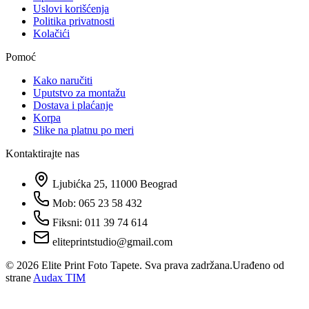
Uslovi korišćenja
Politika privatnosti
Kolačići
Pomoć
Kako naručiti
Uputstvo za montažu
Dostava i plaćanje
Korpa
Slike na platnu po meri
Kontaktirajte nas
Ljubićka 25, 11000 Beograd
Mob: 065 23 58 432
Fiksni: 011 39 74 614
eliteprintstudio@gmail.com
©
2026
Elite Print Foto Tapete. Sva prava zadržana.
Urađeno od
strane
Audax TIM