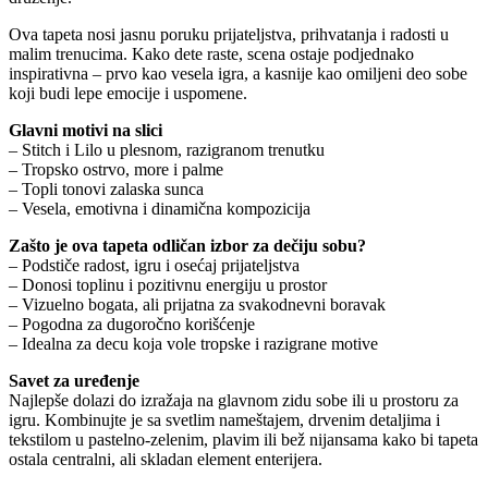
Ova tapeta nosi jasnu poruku prijateljstva, prihvatanja i radosti u
malim trenucima. Kako dete raste, scena ostaje podjednako
inspirativna – prvo kao vesela igra, a kasnije kao omiljeni deo sobe
koji budi lepe emocije i uspomene.
Glavni motivi na slici
– Stitch i Lilo u plesnom, razigranom trenutku
– Tropsko ostrvo, more i palme
– Topli tonovi zalaska sunca
– Vesela, emotivna i dinamična kompozicija
Zašto je ova tapeta odličan izbor za dečiju sobu?
– Podstiče radost, igru i osećaj prijateljstva
– Donosi toplinu i pozitivnu energiju u prostor
– Vizuelno bogata, ali prijatna za svakodnevni boravak
– Pogodna za dugoročno korišćenje
– Idealna za decu koja vole tropske i razigrane motive
Savet za uređenje
Najlepše dolazi do izražaja na glavnom zidu sobe ili u prostoru za
igru. Kombinujte je sa svetlim nameštajem, drvenim detaljima i
tekstilom u pastelno-zelenim, plavim ili bež nijansama kako bi tapeta
ostala centralni, ali skladan element enterijera.