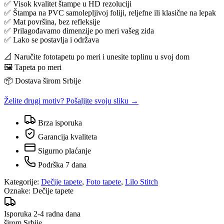
✅ Visok kvalitet štampe u HD rezoluciji
✅ Štampa na PVC samolepljivoj foliji, reljefne ili klasične na lepak
✅ Mat površina, bez refleksije
✅ Prilagođavamo dimenzije po meri vašeg zida
✅ Lako se postavlja i održava
📐 Naručite fototapetu po meri i unesite toplinu u svoj dom
🖼️ Tapeta po meri
📦 Dostava širom Srbije
Želite drugi motiv? Pošaljite svoju sliku →
Brza isporuka
Garancija kvaliteta
Sigurno plaćanje
Podrška 7 dana
Kategorije:
Dečije tapete
,
Foto tapete
,
Lilo Stitch
Oznake:
Dečije tapete
Isporuka 2-4 radna dana
širom Srbije