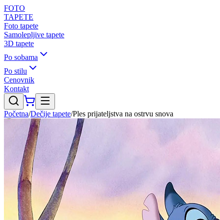
FOTO
TAPETE
Foto tapete
Samolepljive tapete
3D tapete
Po sobama
Po stilu
Cenovnik
Kontakt
Početna
/
Dečije tapete
/
Ples prijateljstva na ostrvu snova