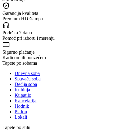
Garancija kvaliteta
Premium HD štampa
Podrška 7 dana
Pomoć pri izboru i merenju
Sigurno plaćanje
Karticom ili pouzećem
Tapete po sobama
Dnevna soba
Spavaća soba
Dečija soba
Kuhinja
Kupatilo
Kancelarija
Hodnik
Plafon
Lokali
Tapete po stilu