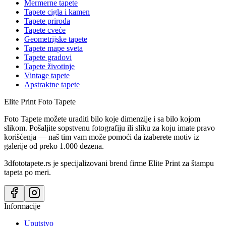
Mermerne tapete
Tapete cigla i kamen
Tapete priroda
Tapete cveće
Geometrijske tapete
Tapete mape sveta
Tapete gradovi
Tapete životinje
Vintage tapete
Apstraktne tapete
Elite Print
Foto Tapete
Foto Tapete možete uraditi bilo koje dimenzije i sa bilo kojom
slikom. Pošaljite sopstvenu fotografiju ili sliku za koju imate pravo
korišćenja — naš tim vam može pomoći da izaberete motiv iz
galerije od preko 1.000 dezena.
3dfototapete.rs je specijalizovani brend firme Elite Print za štampu
tapeta po meri.
Informacije
Uputstvo