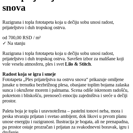
snova
Razigrana i topla fototapeta koja u dečiju sobu unosi radost,
prijateljstvo i duh tropskog ostrva.
od
700,00 RSD
/ m²
✓ Na stanju
Razigrana i topla fototapeta koja u dečiju sobu unosi radost,
prijateljstvo i duh tropskog ostrva. Savršen izbor za mališane koji
vole veselu atmosferu, ples i svet
Lilo & Stitch
.
Radost koja se igra i smeje
Fototapeta „Ples prijateljstva na ostrvu snova“ prikazuje omiljene
junake u trenutku bezbrižnog plesa, obasjane toplim bojama zalaska
sunca i okružene morem i palmama. Scena odiše iskrenom radošću,
pokretom i bliskošću, prenoseći emociju zajedništva i sreće u dečiji
prostor.
Paleta boja je topla i uravnotežena – pastelni tonovi neba, mora i
peska stvaraju prijatan i svetao ambijent, dok likovi u prvom planu
unose energiju i razigranost. Ilustracija je bogata, ali ne prenapadna,
pa prostor ostaje prozračan i prijatan za svakodnevni boravak, igru i
druženje.