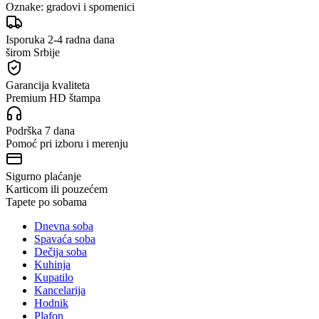
Oznake:
gradovi i spomenici
Isporuka 2-4 radna dana
širom Srbije
Garancija kvaliteta
Premium HD štampa
Podrška 7 dana
Pomoć pri izboru i merenju
Sigurno plaćanje
Karticom ili pouzećem
Tapete po sobama
Dnevna soba
Spavaća soba
Dečija soba
Kuhinja
Kupatilo
Kancelarija
Hodnik
Plafon