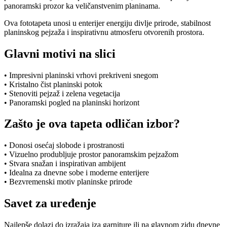
panoramski prozor ka veličanstvenim planinama.
Ova fototapeta unosi u enterijer energiju divlje prirode, stabilnost
planinskog pejzaža i inspirativnu atmosferu otvorenih prostora.
Glavni motivi na slici
• Impresivni planinski vrhovi prekriveni snegom
• Kristalno čist planinski potok
• Stenoviti pejzaž i zelena vegetacija
• Panoramski pogled na planinski horizont
Zašto je ova tapeta odličan izbor?
• Donosi osećaj slobode i prostranosti
• Vizuelno produbljuje prostor panoramskim pejzažom
• Stvara snažan i inspirativan ambijent
• Idealna za dnevne sobe i moderne enterijere
• Bezvremenski motiv planinske prirode
Savet za uređenje
Najlepše dolazi do izražaja iza garniture ili na glavnom zidu dnevne