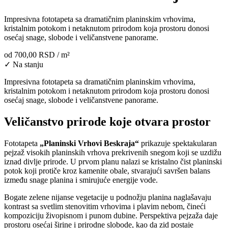
Impresivna fototapeta sa dramatičnim planinskim vrhovima,
kristalnim potokom i netaknutom prirodom koja prostoru donosi
osećaj snage, slobode i veličanstvene panorame.
od
700,00 RSD
/ m²
✓ Na stanju
Impresivna fototapeta sa dramatičnim planinskim vrhovima,
kristalnim potokom i netaknutom prirodom koja prostoru donosi
osećaj snage, slobode i veličanstvene panorame.
Veličanstvo prirode koje otvara prostor
Fototapeta
„Planinski Vrhovi Beskraja“
prikazuje spektakularan
pejzaž visokih planinskih vrhova prekrivenih snegom koji se uzdižu
iznad divlje prirode. U prvom planu nalazi se kristalno čist planinski
potok koji protiče kroz kamenite obale, stvarajući savršen balans
između snage planina i smirujuće energije vode.
Bogate zelene nijanse vegetacije u podnožju planina naglašavaju
kontrast sa svetlim stenovitim vrhovima i plavim nebom, čineći
kompoziciju živopisnom i punom dubine. Perspektiva pejzaža daje
prostoru osećaj širine i prirodne slobode, kao da zid postaje