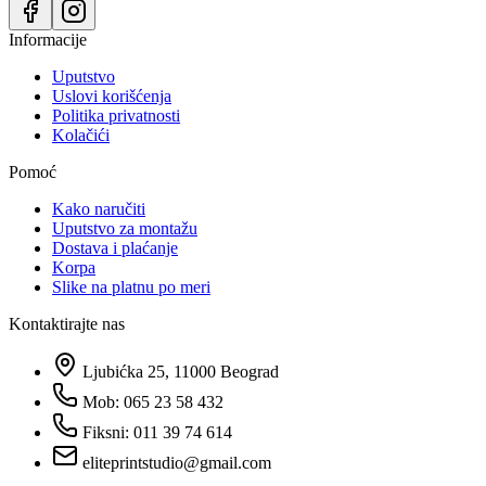
Informacije
Uputstvo
Uslovi korišćenja
Politika privatnosti
Kolačići
Pomoć
Kako naručiti
Uputstvo za montažu
Dostava i plaćanje
Korpa
Slike na platnu po meri
Kontaktirajte nas
Ljubićka 25, 11000 Beograd
Mob: 065 23 58 432
Fiksni: 011 39 74 614
eliteprintstudio@gmail.com