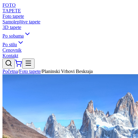
FOTO
TAPETE
Foto tapete
Samolepljive tapete
3D tapete
Po sobama
Po stilu
Cenovnik
Kontakt
Početna
/
Foto tapete
/
Planinski Vrhovi Beskraja