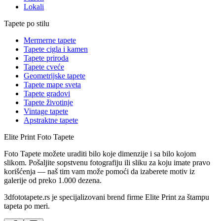
Lokali
Tapete po stilu
Mermerne tapete
Tapete cigla i kamen
Tapete priroda
Tapete cveće
Geometrijske tapete
Tapete mape sveta
Tapete gradovi
Tapete životinje
Vintage tapete
Apstraktne tapete
Elite Print
Foto Tapete
Foto Tapete možete uraditi bilo koje dimenzije i sa bilo kojom
slikom. Pošaljite sopstvenu fotografiju ili sliku za koju imate pravo
korišćenja — naš tim vam može pomoći da izaberete motiv iz
galerije od preko 1.000 dezena.
3dfototapete.rs je specijalizovani brend firme Elite Print za štampu
tapeta po meri.