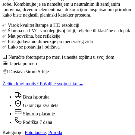
sobe. Kombinujte je sa nameštajem u neutralnim ili zemljanim
tonovima, drvenim elementima i dekoracijom inspirisanom prirodom
kako biste naglasili planinski karakter prostora.
✅ Visok kvalitet štampe u HD rezoluciji
✅ Štampa na PVC samolepljivoj foliji, reljefne ili klasične na lepak
✅ Mat površina, bez refleksije
✅ Prilagođavamo dimenzije po meri vašeg zida
✅ Lako se postavlja i održava
📐 Naručite fototapetu po meri i unesite toplinu u svoj dom
🖼️ Tapeta po meri
📦 Dostava širom Srbije
Želite drugi motiv? Pošaljite svoju sliku →
Brza isporuka
Garancija kvaliteta
Sigurno plaćanje
Podrška 7 dana
Kategorije:
Foto tapete
,
Priroda