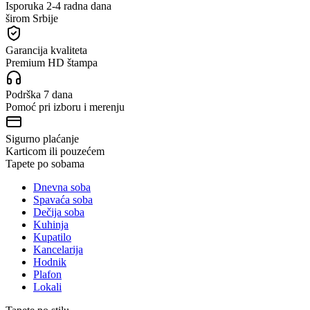
Isporuka 2-4 radna dana
širom Srbije
Garancija kvaliteta
Premium HD štampa
Podrška 7 dana
Pomoć pri izboru i merenju
Sigurno plaćanje
Karticom ili pouzećem
Tapete po sobama
Dnevna soba
Spavaća soba
Dečija soba
Kuhinja
Kupatilo
Kancelarija
Hodnik
Plafon
Lokali