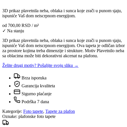
3D prikaz plavetnila neba, oblaka i sunca koje zrači u punom sjaju,
ispuniće Vaš dom neiscrpnom energijom.
od
700,00 RSD
/ m²
✓ Na stanju
3D prikaz plavetnila neba, oblaka i sunca koje zrači u punom sjaju,
ispuniće Vaš dom neiscrpnom energijom. Ova tapeta je odličan izbor
za prostore kojima treba dimenzije i strukture. Motiv Plavetnilo neba
sa oblacima može biti dekorativni akcenat na plafonu.
Želite drugi motiv? Pošaljite svoju sliku →
Brza isporuka
Garancija kvaliteta
Sigurno plaćanje
Podrška 7 dana
Kategorije:
Foto tapete
,
Tapete za plafon
Oznake:
plafonske foto tapete