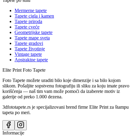
Tapete po stilu
Mermerne tapete
Tapete cigla i kamen
Tapete priroda
Tapete cveće
Geometrijske tapete
Tapete mape sveta
Tapete gradovi
Tapete životinje
Vintage tapete
Apstraktne tapete
Elite Print
Foto Tapete
Foto Tapete možete uraditi bilo koje dimenzije i sa bilo kojom
slikom. Pošaljite sopstvenu fotografiju ili sliku za koju imate pravo
korišćenja — naš tim vam može pomoći da izaberete motiv iz
galerije od preko 1.000 dezena.
3dfototapete.rs je specijalizovani brend firme Elite Print za štampu
tapeta po meri.
Informacije