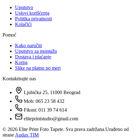
Uputstvo
Uslovi korišćenja
Politika privatnosti
Kolačići
Pomoć
Kako naručiti
Uputstvo za montažu
Dostava i plaćanje
Korpa
Slike na platnu po meri
Kontaktirajte nas
Ljubićka 25, 11000 Beograd
Mob: 065 23 58 432
Fiksni: 011 39 74 614
eliteprintstudio@gmail.com
©
2026
Elite Print Foto Tapete. Sva prava zadržana.
Urađeno od
strane
Audax TIM