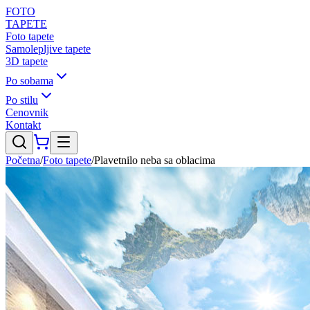
FOTO
TAPETE
Foto tapete
Samolepljive tapete
3D tapete
Po sobama
Po stilu
Cenovnik
Kontakt
Početna
/
Foto tapete
/
Plavetnilo neba sa oblacima