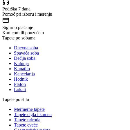
Podrška 7 dana
Pomoć pri izboru i merenju
Sigurno plaćanje
Karticom ili pouzećem
Tapete po sobama
Dnevna soba
Spavaća soba
Dečija soba
Kuhinja
Kupatilo
Kancelarija
Hodnik
Plafon
Lokali
Tapete po stilu
Mermerne tapete
Tapete cigla i kamen
Tapete priroda
Tapete cveće