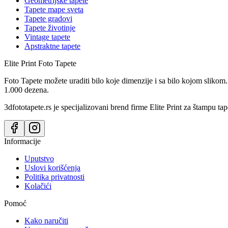
Geometrijske tapete
Tapete mape sveta
Tapete gradovi
Tapete životinje
Vintage tapete
Apstraktne tapete
Elite Print
Foto Tapete
Foto Tapete možete uraditi bilo koje dimenzije i sa bilo kojom slikom.
1.000 dezena.
3dfototapete.rs je specijalizovani brend firme Elite Print za štampu tap
Informacije
Uputstvo
Uslovi korišćenja
Politika privatnosti
Kolačići
Pomoć
Kako naručiti