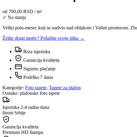
od
700,00 RSD
/ m²
✓ Na stanju
Veliki polu-mesec koji se nadvio nad oblakom i Vašim prostorom. Zbo
Želite drugi motiv? Pošaljite svoju sliku →
Brza isporuka
Garancija kvaliteta
Sigurno plaćanje
Podrška 7 dana
Kategorije:
Foto tapete
,
Tapete za plafon
Oznake:
plafonske foto tapete
Isporuka 2-4 radna dana
širom Srbije
Garancija kvaliteta
Premium HD štampa