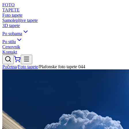
FOTO
TAPETE
Foto tapete
Samolepljive tapete
3D tapete
Po sobama
Po stilu
Cenovnik
Kontakt
Početna
/
Foto tapete
/
Plafonske foto tapete 044